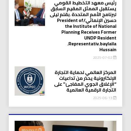
رئيس معهد التخطيط القومي
يستقبل الممثل المقيم السابق
لبرنامج الأمم المتحدة .بقلم ليلى
حسين الإنمائي/President of
the Institute of National
Planning Receives Former
UNDP Resident
.Representativ.baylaila
Hussain
2025-07-02
المركز العالمي لحماية التجارة
الإلكترونية يحذر من تداعيات
“الإغلاق الجوي المفاجئ” على
التجارة الرقمية العالمية
2025-06-13
0 Minutes