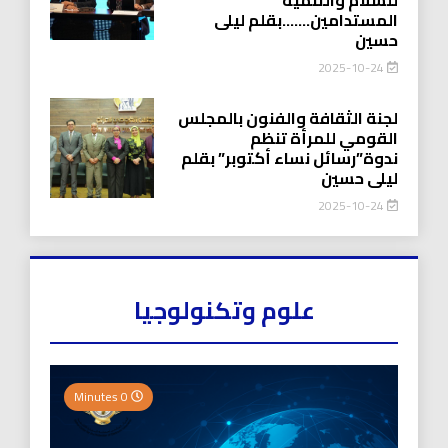
المستدامين…….بقلم ليلى
حسين
2025-10-24
لجنة الثقافة والفنون بالمجلس
القومي للمرأة تنظم
ندوة”رسائل نساء أكتوبر” بقلم
ليلى حسين
2025-10-24
علوم وتكنولوجيا
0 Minutes