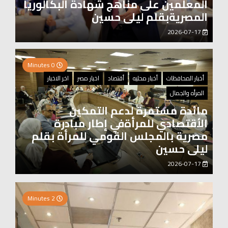
المعلمين على مناهج شهادة البكالوريا
المصريةبقلم ليلى حسين
2026-07-17
0 Minutes
أخبار المحافظات
أخبار محليه
أقتصاد
اخبار مصر
اخر الاخبار
المرأه والجمال
مائدة مستمرة لدعم التمكين
الأقتصادي للمرأةفي إطار مبادرة
مصرية بالمجلس القومي للمرأة بقلم
ليلى حسين
2026-07-17
0 Minutes