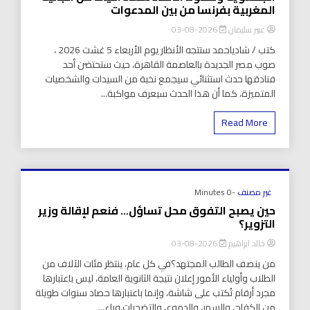
المغربية بفرنسا من بين المدعوات
عبير سليمان
2026-08-03
كتب / شادياحمد ستتجه الأنظار يوم الأربعاء 5 غشت 2026 ،
صوب مصر الجديدة بالعاصمة القاهرة، حيث ستحتضن أحد
فنادقها حدث استثنائي سيجمع نخبة من السيدات والشخصيات
المتميزة، كما أن هذا الحدث سيعرف مواكبة...
Read More
غير مصنف
-0 Minutes
حين يصبح التفوق محل تساؤل… فنعم لإقالة وزير
التزوير؟
خالد ابراهيم
2026-08-03
من ينصف الطالب المجتهد؟في كل عام، ينتظر مئات الآلاف من
الطلاب وأولياء الأمور إعلان نتيجة الثانوية العامة، ليس باعتبارها
مجرد أرقام تُكتب على شاشة، وإنما باعتبارها حصاد سنوات طويلة
من الكفاح، والسهر، والدموع، والتضحيات.وراء...