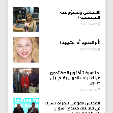
(الاعلامي ومسؤوليته
المجتمعية )
2026-04-07
(أُم الجميع أُم الشهيد )
2026-03-20
بمناسبة ٦ أكتوبر قصة تدمير
ميناء ايلات الحربي بقلم ليلى
حسين
2025-10-25
المجلس القومي للمرأة يشارك
في فعاليات منتدى أسوان
للسلام والتنمية