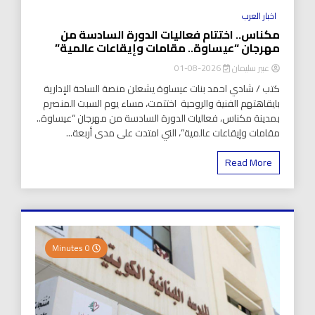
اخبار العرب
مكناس.. اختتام فعاليات الدورة السادسة من
مهرجان “عيساوة.. مقامات وإيقاعات عالمية”
عبير سليمان
2026-08-01
كتب / شادي احمد بنات عيساوة يشعلن منصة الساحة الإدارية
بايقاهتهم الفنية والروحية اختتمت، مساء يوم السبت المنصرم
بمدينة مكناس، فعاليات الدورة السادسة من مهرجان “عيساوة..
مقامات وإيقاعات عالمية”، التي امتدت على مدى أربعة...
Read More
0 Minutes