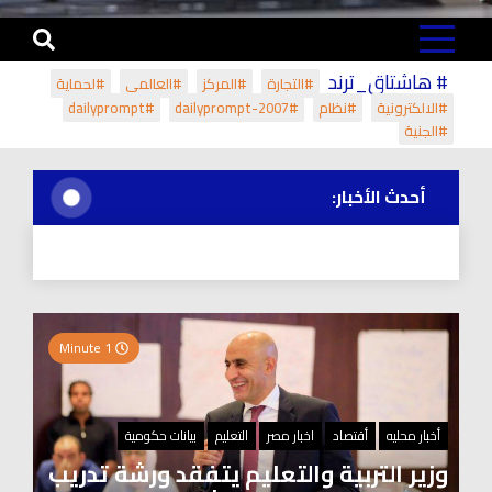
# هاشتاق_ترند
#التجارة
#المركز
#العالمي
#لحماية
#الالكترونية
#نظام
#dailyprompt-2007
#dailyprompt
#الجنية
أحدث الأخبار:
1 Minute
أخبار محليه
أقتصاد
اخبار مصر
التعليم
بيانات حكومية
وزير التربية والتعليم يتفقد ورشة تدريب