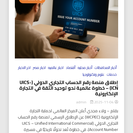
أخبار المحافظات
أخبار محليه
أقتصاد
اخبار عالميه
اخبار مصر
اخر الاخبار
خدمات
علوم وتكنولوجيا
إطلاق منصة رقم الحساب التجاري الدولي (UICS-
ICN) – خطوة عالمية نحو توحيد الثقة في التجارة
الإلكترونية
2025-11-04
admin
بقلم – ولاء مجدي أعلن المركز العالمي لحماية التجارة
الإلكترونية (WCPEC) عن الإطلاق الرسمي لمنصة رقم الحساب
التجاري الدولي (UICS – Unified International Commercial
Account Number). في خطوة تُعد تحولًا تاريخيًا في مسيرة