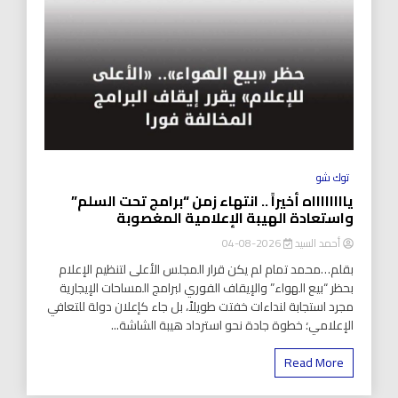
توك شو
يااااااااه أخيراً .. انتهاء زمن “برامج تحت السلم”
واستعادة الهيبة الإعلامية المغصوبة
أحمد السيد
2026-08-04
بقلم…محمد تمام لم يكن قرار المجلس الأعلى لتنظيم الإعلام
بحظر “بيع الهواء” والإيقاف الفوري لبرامج المساحات الإيجارية
مجرد استجابة لنداءات خفتت طويلاً، بل جاء كإعلان دولة للتعافي
الإعلامي؛ خطوة جادة نحو استرداد هيبة الشاشة...
Read More