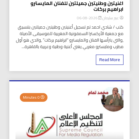
اغنيتين وطنيتين جميلتين للفنان المايسترو
ابراهيم بركات
عبير سليمان
2026-08-06
كتب / شادي احمد تم تسجيل أغنيتين وطنيتين جميلتين بتنسيق
مع جمعية الأركسترا السمفونية المغربية للموسيقى الأصيلة
,والتي يترأسها الفنان والمايسترو “ابراهيم بركات” ,والدي هو أول
مطرب ومايسترو مغربي يغني أغنية وطنية وعربية بالقاهرة...
Read More
0 Minutes