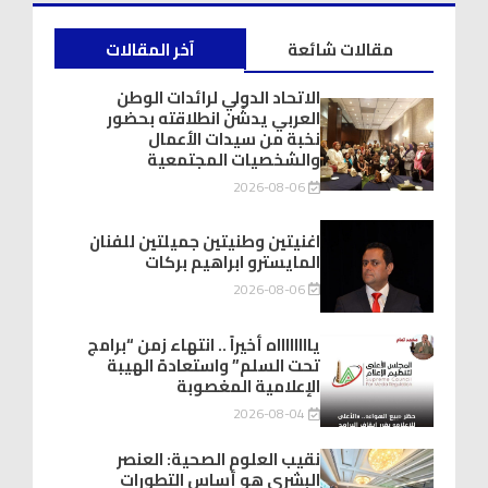
مقالات شائعة
آخر المقالات
الاتحاد الدولي لرائدات الوطن
العربي يدشّن انطلاقته بحضور
نخبة من سيدات الأعمال
والشخصيات المجتمعية
2026-08-06
اغنيتين وطنيتين جميلتين للفنان
المايسترو ابراهيم بركات
2026-08-06
يااااااااه أخيراً .. انتهاء زمن “برامج
تحت السلم” واستعادة الهيبة
الإعلامية المغصوبة
2026-08-04
نقيب العلوم الصحية: العنصر
البشري هو أساس التطورات