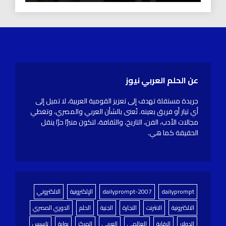
عن الحلم العربي نيوز
جريدة مستقلة تهدف إلى تعزيز القومية العربية، لا تميل إلى
أي تيار أو فريق بعينه. تُعنى بالشأن العربي والمصري، وتغطي
مجالات الأدب، الفن، التاريخ، والثقافة، لتكون منبرًا حرًا ينقل
الحقيقة كما هي.
dailyprompt
dailyprompt-2007
الإلكترونية
الالكتروني
الالكترونية
الانترنت
التجارة
الجنية
الحلم
الدوري المصري
الدولار
الرقابة
العالمي
العربي
المركز
بوابة
تاسيس