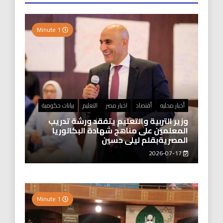
1 Minute
أخبار محليه
أقتصاد
اخبار مصر
التعليم
بيانات حكومية
وزير التربية والتعليم يتفقد ورشة تدريب
المعلمين على مناهج شهادة البكالوريا
المصريةبقلم ليلى حسين
2026-07-17
1 Minute