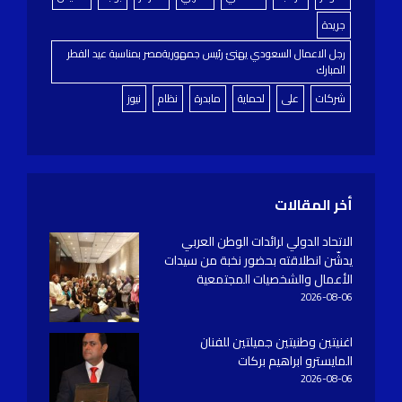
جريدة
رجل الاعمال السعودي يهنئ رئيس جمهوريةمصر بمناسبة عيد الفطر
المبارك
شركات
على
لحماية
مابدرة
نظام
نيوز
أخر المقالات
الاتحاد الدولي لرائدات الوطن العربي
يدشّن انطلاقته بحضور نخبة من سيدات
الأعمال والشخصيات المجتمعية
2026-08-06
اغنيتين وطنيتين جميلتين للفنان
المايسترو ابراهيم بركات
2026-08-06