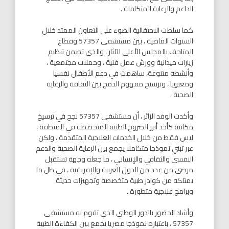
الداعم والرعاية المتكاملة .
كما سلطت الاحتفالية الضوء على التعاون الممتد خلال
السنوات الماضية ، بين مستشفى 57357 وقطاع
المتاحف بالمجلس الأعلى للآثار ، والذي تضمن تنظيم
زيارات ميدانية وورش عمل فنية ، وحملات مجتمعية ،
وأنشطة متنوعة، ساهمت في دعم الأطفال نفسيا
ومعنويا ، وترسيخ مفهوم الدمج بين الثقافة والرعاية
الصحية .
وأكدت الوفد الزائر ، أن مستشفى 57357 نجح في ترسيخ
مكانته كأحد أبرز الصروح الطبية المتخصصة في المنطقة ،
ليس فقط من خلال الخدمات العلاجية المتقدمة ، ولكن
عبر تبني نموذجا متكاملا يجمع بين الرعاية الصحية والدعم
النفسي والثقافي والإنساني ، ما جعله وجهة تستقبل
مرضى من عدد من الدول العربية والإفريقية ، في ظل ما
يمتلكه من كوادر طبية متخصصة وتجهيزات حديثة
وبرامج علاجية متطورة .
وأشاد الحضور بالدور الوطني الذي تقوم به مستشفى
57357 ، باعتباره نموذجا مصريا يجمع بين الكفاءة الطبية