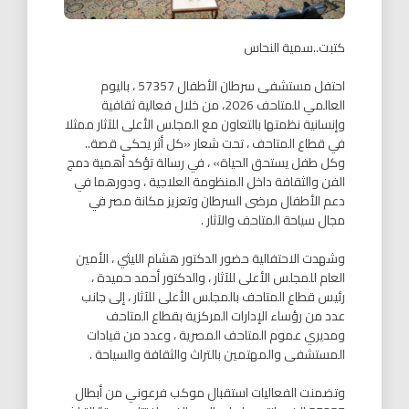
كتبت..سمية النحاس
احتفل مستشفى سرطان الأطفال 57357 ، باليوم
العالمي للمتاحف 2026، من خلال فعالية ثقافية
وإنسانية نظمتها بالتعاون مع المجلس الأعلى للآثار ممثلا
في قطاع المتاحف ، تحت شعار «كل أثر يحكى قصة..
وكل طفل يستحق الحياة» ، في رسالة تؤكد أهمية دمج
الفن والثقافة داخل المنظومة العلاجية ، ودورهما في
دعم الأطفال مرضى السرطان وتعزيز مكانة مصر في
مجال سياحة المتاحف والآثار .
وشهدت الاحتفالية حضور الدكتور هشام الليثي ، الأمين
العام للمجلس الأعلى للآثار ، والدكتور أحمد حميدة ،
رئيس قطاع المتاحف بالمجلس الأعلى للآثار ، إلى جانب
عدد من رؤساء الإدارات المركزية بقطاع المتاحف
ومديري عموم المتاحف المصرية ، وعدد من قيادات
المستشفى والمهتمين بالتراث والثقافة والسياحة .
وتضمنت الفعاليات استقبال موكب فرعوني من أبطال