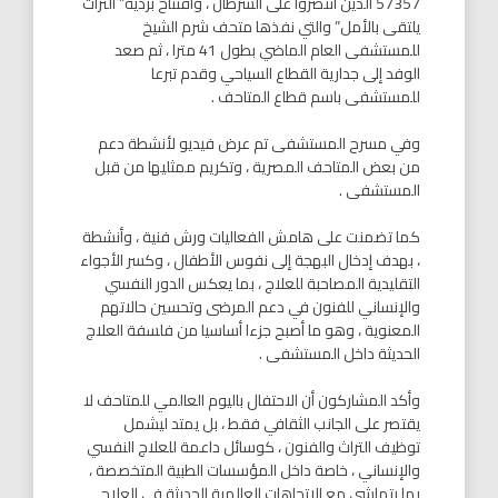
57357 الذين انتصروا على السرطان ، وافتتاح بردية” التراث
يلتقى بالأمل” والتي نفذها متحف شرم الشيخ
للمستشفى العام الماضي بطول 41 مترا ، ثم صعد
الوفد إلى جدارية القطاع السياحي وقدم تبرعا
للمستشفى باسم قطاع المتاحف .
وفي مسرح المستشفى تم عرض فيديو لأنشطة دعم
من بعض المتاحف المصرية ، وتكريم ممثليها من قبل
المستشفى .
كما تضمنت على هامش الفعاليات ورش فنية ، وأنشطة
، بهدف إدخال البهجة إلى نفوس الأطفال ، وكسر الأجواء
التقليدية المصاحبة للعلاج ، بما يعكس الدور النفسي
والإنساني للفنون في دعم المرضى وتحسين حالاتهم
المعنوية ، وهو ما أصبح جزءا أساسيا من فلسفة العلاج
الحديثة داخل المستشفى .
وأكد المشاركون أن الاحتفال باليوم العالمي للمتاحف لا
يقتصر على الجانب الثقافي فقط ، بل يمتد ليشمل
توظيف التراث والفنون ، كوسائل داعمة للعلاج النفسي
والإنساني ، خاصة داخل المؤسسات الطبية المتخصصة ،
بما يتماشى مع الاتجاهات العالمية الحديثة في العلاج