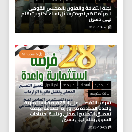
لجنة الثقافة والفنون بالمجلس القومي
للمرأة تنظم ندوة”رسائل نساء أكتوبر” بقلم
ليلى حسين
2025-10-24
6 Minutes
أخبار محليه
أقتصاد
اخبار مصر
اخر الاخبار
بيانات حكومية
تعرف بالتفصيل على الـ28 فرصة استثمارية
واعدة المحددة من وزارة الصناعة بهدف
تعميق التصنيع المحلي وتلبية احتياجات
السوق بقلم ليلي حسين
2025-10-09