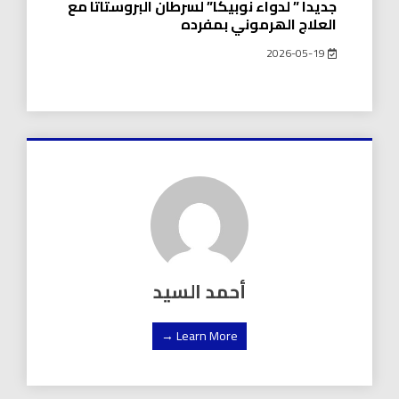
جدیدا ” لدواء نوبیكا” لسرطان البروستاتا مع
العلاج الھرموني بمفرده
2026-05-19
أحمد السيد
Learn More →