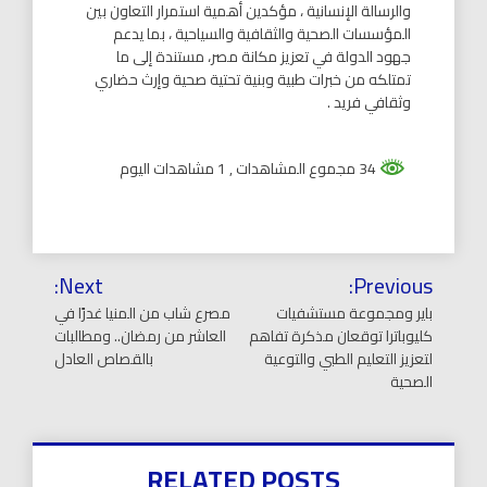
والرسالة الإنسانية ، مؤكدين أهمية استمرار التعاون بين
المؤسسات الصحية والثقافية والسياحية ، بما يدعم
جهود الدولة في تعزيز مكانة مصر، مستندة إلى ما
تمتلكه من خبرات طبية وبنية تحتية صحية وإرث حضاري
وثقافي فريد .
34 مجموع المشاهدات
, 1 مشاهدات اليوم
تصفّح
Next:
Previous:
المقالات
باير ومجموعة مستشفيات
مصرع شاب من المنيا غدرًا في
كليوباترا توقعان مذكرة تفاهم
العاشر من رمضان.. ومطالبات
لتعزيز التعليم الطبي والتوعية
بالقصاص العادل
الصحية
RELATED POSTS