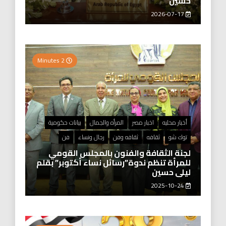
حسين
2026-07-17
2 Minutes
أخبار محليه
اخبار مصر
المرأه والجمال
بيانات حكومية
توك شو
ثقافه
ثقافه وفن
رجال ونساء
فن
لجنة الثقافة والفنون بالمجلس القومي
للمرأة تنظم ندوة”رسائل نساء أكتوبر” بقلم
ليلى حسين
2025-10-24