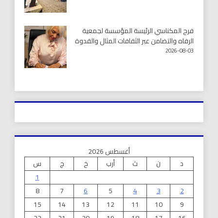
فرح المكناسي الرئيسة المؤسسة لجمعية
الرفاه والتضامن عبر الثقافات المثال والقدوة
2026-08-03
أغسطس 2026
د
ن
ث
أرب
خ
ج
س
1
8
7
6
5
4
3
2
15
14
13
12
11
10
9