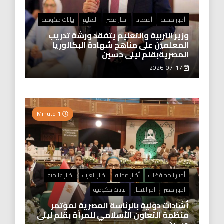
أخبار محليه
أقتصاد
اخبار مصر
التعليم
بيانات حكومية
وزير التربية والتعليم يتفقد ورشة تدريب
المعلمين على مناهج شهادة البكالوريا
المصريةبقلم ليلى حسين
2026-07-17
1 Minute
أخبار المحافظات
أخبار محليه
اخبار العرب
اخبار عالميه
اخبار مصر
اخر الاخبار
بيانات حكومية
أشادات دولية بالرئاسة المصرية لمؤتمر
منظمة التعاون الأسلامي للمرأة بقلم ليلى