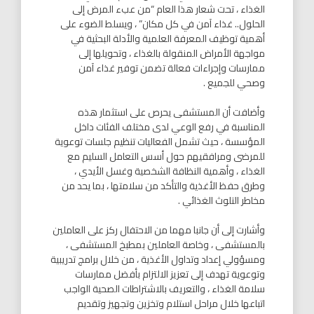
الغذاء ، تحت شعار هذا العام “من عبء المرض إلى
الحلول.. غذاء آمن في كل مكان” ، ويسلط الضوء على
أهمية توظيف المعرفة العلمية والأدلة البحثية في
مواجهة الأمراض المنقولة بالغذاء ، وتحويلها إلى
ممارسات وإجراءات فعالة تضمن توفير غذاء آمن
وصحي للجميع .
وأضافت أن المستشفى يحرص على استثمار هذه
المناسبة في رفع الوعي لدى مختلف الفئات داخل
المؤسسة ، حيث تشمل الفعاليات تنظيم جلسات توعوية
للمرضى ومرافقيهم حول أسس التعامل السليم مع
الغذاء ، وأهمية النظافة الشخصية وغسل الأيدي ،
وطرق حفظ الأغذية والتأكد من سلامتها ، بما يحد من
مخاطر التلوث الغذائي .
وأشارت إلى أن جانبا مهما من الاحتفال ركز على العاملين
بالمستشفى ، وخاصة العاملين بمطبخ المستشفى ،
ومسؤولي إعداد وتداول الأغذية ، من خلال برامج تدريبية
وتوعوية تهدف إلى تعزيز الالتزام بأفضل ممارسات
سلامة الغذاء ، والتعريف بالاشتراطات الصحية الواجب
اتباعها خلال مراحل استلام وتخزين وتجهيز وتقديم