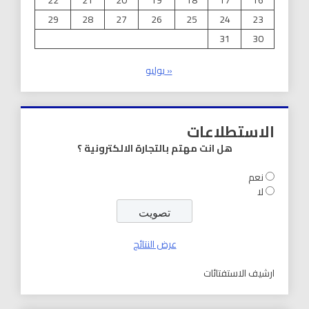
22
21
20
19
18
17
16
29
28
27
26
25
24
23
31
30
« يوليو
الاستطلاعات
هل انت مهتم بالتجارة الالكترونية ؟
نعم
لا
عرض النتائج
ارشيف الاستفتائات