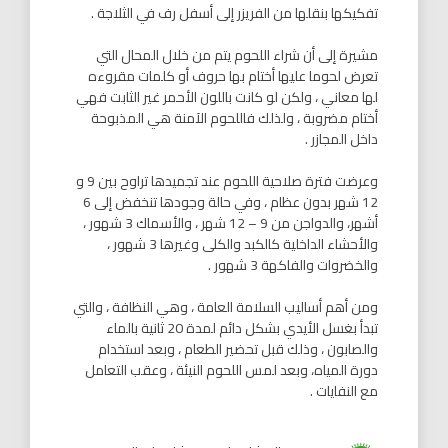
تفكيكها بنقلها من الفريزر إلى أسفل رف في الثلاجة .
مشيرة إلى أن شراء اللحوم يتم من خلال المحال التي
تعرض لحوما عليها أختام بها حروف أو كلمات مقروءه
لها معاني ، ولكن لو كانت باللون الأحمر غير الثابت فهي
أختام مضروبة ، ولذلك فاللحوم الآمنة هي المذبوحة
داخل المجازر .
وعرضت فترة صلاحية اللحوم عند تجميدها تراوح بين 9 و
12 شهر بدون عظام ، وفي حالة وجودها تنخفض إلى 6
أشهر، والدواجن من 9 – 12 شهر ، والأسماك 3 شهور ،
والأحشاء الداخلية كالكبد والكلى وغيرها 3 شهور ،
والخضروات والفاكهة 3 شهور .
ومن أهم أساليب السلامة العامة ، وهي النظافة ، والتي
تبدأ بغسل الأيدي بشكل دائم لمدة 20 ثانية بالماء
والصابون ، وذلك قبل تحضير الطعام ، وبعد استخدام
دورة المياه، وبعد لمس اللحوم النيئة ، وعقب التعامل
مع النفايات .