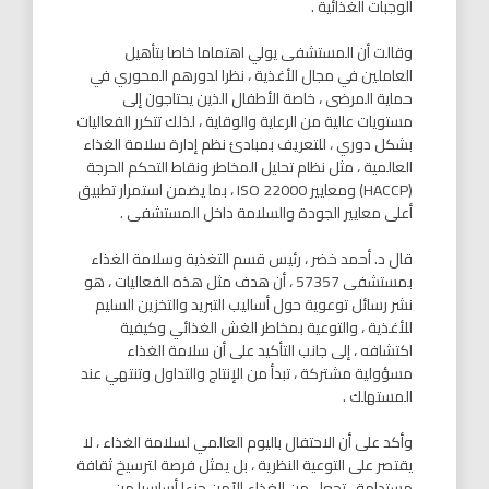
الوجبات الغذائية .
وقالت أن المستشفى يولي اهتماما خاصا بتأهيل
العاملين في مجال الأغذية ، نظرا لدورهم المحوري في
حماية المرضى ، خاصة الأطفال الذين يحتاجون إلى
مستويات عالية من الرعاية والوقاية ، لذلك تتكرر الفعاليات
بشكل دوري ، للتعريف بمبادئ نظم إدارة سلامة الغذاء
العالمية ، مثل نظام تحليل المخاطر ونقاط التحكم الحرجة
(HACCP) ومعايير ISO 22000 ، بما يضمن استمرار تطبيق
أعلى معايير الجودة والسلامة داخل المستشفى .
قال د. أحمد خضر ، رئيس قسم التغذية وسلامة الغذاء
بمستشفى 57357 ، أن هدف مثل هذه الفعاليات ، هو
نشر رسائل توعوية حول أساليب التبريد والتخزين السليم
للأغذية ، والتوعية بمخاطر الغش الغذائي وكيفية
اكتشافه ، إلى جانب التأكيد على أن سلامة الغذاء
مسؤولية مشتركة ، تبدأ من الإنتاج والتداول وتنتهي عند
المستهلك .
وأكد على أن الاحتفال باليوم العالمي لسلامة الغذاء ، لا
يقتصر على التوعية النظرية ، بل يمثل فرصة لترسيخ ثقافة
مستدامة ، تجعل من الغذاء الآمن جزءا أساسيا من