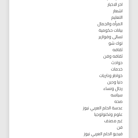
اخر الاخبار
اشعار
التعليم
المرأه والجمال
بيانات حكومية
تسالى وفوازير
توك شو
ثقافه
ثقافه وفن
حوادث
خدمات
خواطر ونثريات
دنيا ودين
رجال ونساء
سياسه
صحه
عدسة الحلم العربي نيوز
علوم وتكنولوجيا
غير مصنف
فن
فيديو الحلم العربي نيوز