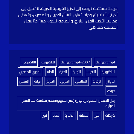
جريدة مستقلة تهدف إلى تعزيز القومية العربية، لا تميل إلى
أي تيار أو فريق بعينه. تُعنى بالشأن العربي والمصري، وتغطي
مجالات الأدب، الفن، التاريخ، والثقافة، لتكون منبرًا حرًا ينقل
الحقيقة كما هي.
dailyprompt
dailyprompt-2007
الإلكترونية
الالكتروني
الالكترونية
الانترنت
التجارة
الجنية
الحلم
الدوري المصري
الدولار
الرقابة
العالمي
العربي
المركز
بوابة
تاسيس
جريدة
رجل الاعمال السعودي يهنئ رئيس جمهوريةمصر بمناسبة عيد الفطر
المبارك
شركات
على
لحماية
مابدرة
نظام
نيوز