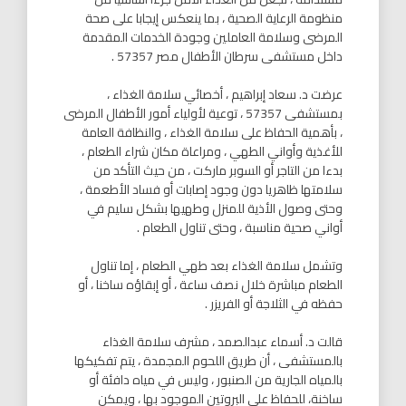
منظومة الرعاية الصحية ، بما ينعكس إيجابا على صحة
المرضى وسلامة العاملين وجودة الخدمات المقدمة
داخل مستشفى سرطان الأطفال مصر 57357 .
عرضت د. سعاد إبراهيم ، أخصائي سلامة الغذاء ،
بمستشفى 57357 ، توعية لأولياء أمور الأطفال المرضى
، بأهمية الحفاظ على سلامة الغذاء ، والنظافة العامة
للأغذية وأواني الطهي ، ومراعاة مكان شراء الطعام ،
بدءا من التاجر أو السوبر ماركت ، من حيث التأكد من
سلامتها ظاهريا دون وجود إصابات أو فساد الأطعمة ،
وحتى وصول الأذية للمنزل وطهيها بشكل سليم في
أواني صحية مناسبة ، وحتى تناول الطعام .
وتشمل سلامة الغذاء بعد طهي الطعام ، إما تناول
الطعام مباشرة خلال نصف ساعة ، أو إبقاؤه ساخنا ، أو
حفظه في الثلاجة أو الفريزر .
قالت د. أسماء عبدالصمد ، مشرف سلامة الغذاء
بالمستشفى ، أن طريق اللحوم المجمدة ، يتم تفكيكها
بالمياه الجارية من الصنبور ، وليس في مياه دافئة أو
ساخنة، للحفاظ على البروتين الموجود بها ، ويمكن