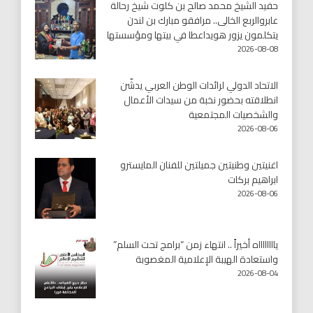
حفيد الشيخ محمد صالح بن كلوت شيخ رحالة
عابروالربع الخالى.. مرافقو مبارك بن لندن
يتكلمون يزور هويداعطا في بيتها ومؤسستها
2026-08-08
الاتحاد الدولي لرائدات الوطن العربي يدشّن
انطلاقته بحضور نخبة من سيدات الأعمال
والشخصيات المجتمعية
2026-08-06
اغنيتين وطنيتين جميلتين للفنان المايسترو
ابراهيم بركات
2026-08-06
يااااااااه أخيراً .. انتهاء زمن “برامج تحت السلم”
واستعادة الهيبة الإعلامية المغصوبة
2026-08-04