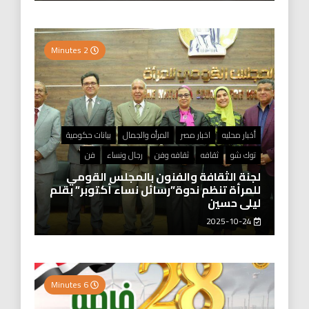
2 Minutes
أخبار محليه
اخبار مصر
المرأه والجمال
بيانات حكومية
توك شو
ثقافه
ثقافه وفن
رجال ونساء
فن
لجنة الثقافة والفنون بالمجلس القومي
للمرأة تنظم ندوة”رسائل نساء أكتوبر” بقلم
ليلى حسين
2025-10-24
6 Minutes