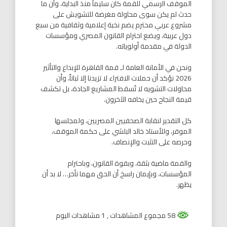
الموقف الرسمي للقمة كان سليماً منذ البداية، وأن ما
حدث لم يكن سوى محاولة مغرضة للتشويش على
مشروع عربي محترم يضم نخبة إعلامية وثقافية من سبع
دول عربية، ويضع احترام القانون المصري ومؤسسات
الدولة في مقدمة أولوياته.
ونحن في الأمانة العامة لـ قمة القاهرة للإبداع والتأثير
2026 نؤكد أن حملات الافتراء لا تزيدنا إلا ثباتاً، وأن
محاولات التشويه لا تُسقط المشاريع الجادة، بل تكشف
قيمة النجاح حين يخافه الآخرون.
كل التقدير لنقابة الصحفيين المصريين، ولمجلسها
الموقر، وللأستاذ خالد البلشي على حكمة الموقف،
وحرصه على التثبت والإنصاف.
والقمة ماضية بثقة، وبقوة القانون، وباحترام
المؤسسات، وبإيمان راسخ أن الحق مهما تأخر… لا بد أن
يظهر.
58 مجموع المشاهدات
, 1 مشاهدات اليوم