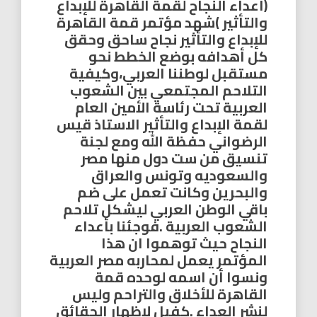
(أعداء النجاح لقمة القاهرة للإبداع
والتأثير )شهد مؤتمر قمة القاهرة
للإبداع والتأثير نجاح ساحق وحقق
كل أهدافه بوضع الخطط نحو
مستقبل لوطننا العربي،وكيفية
التلاحم المجتمعي بين الشعوب
العربية تحت رئاسة الأمين العام
لقمة الإبداع والتأثير الاستاذ قيس
الرضواني حفظة الله ومع لجنة
تنسيق من ست دول منها مصر
والسعوديه وتونس والعراق
والبحرين وكانت تعمل على ضم
باقي الوطن العربي ليشكل تلاحم
الشعوب العربية .فوجئنا بأعداء
النجاح حيث توهموا ان هذا
المؤتمر يعمل لمحاربه مصر العربية
ونسوا أن اسمه لوحده قمة
القاهرة للأخلاق والتراحم وليس
لنشر العداء .كفيل لإظهار الحقائق