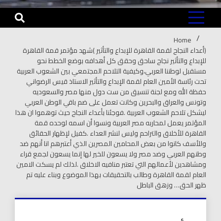
Home
(أعداء النجاح لقمة القاهرة للإبداع والتأثير )شهد مؤتمر قمة القاهرة
للإبداع والتأثير نجاح ساحق وحقق كل أهدافه بوضع الخطط نحو
مستقبل لوطننا العربي،وكيفية التلاحم المجتمعي بين الشعوب العربية
تحت رئاسة الأمين العام لقمة الإبداع والتأثير الاستاذ قيس الرضواني
حفظة الله ومع لجنة تنسيق من ست دول منها مصر والسعوديه
وتونس والعراق والبحرين وكانت تعمل على ضم باقي الوطن العربي
ليشكل تلاحم الشعوب العربية .فوجئنا بأعداء النجاح حيث توهموا ان هذا
المؤتمر يعمل لمحاربه مصر العربية ونسوا أن اسمه لوحده قمة
القاهرة للأخلاق والتراحم وليس لنشر العداء .كفيل لإظهار الحقائق
وللأسف كانوا من بعض المحامين المصرين الذي أعتبرهم انا أنهم ضد
وطنهم العربي وضد مصر ولا يسعون للخير لها إنما يسعون لجمع قراء
ومشاهدين لأعمالهم التي تعتبر منافيه الاخلاق .لذلك لم يسكت الامين
العام لقمة القاهرة وطالب بالتحقيقات بهذا الموضوع وبناء عليه تم
ظهر الحق… وزهق الباطل