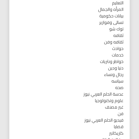
التعليم
المرأه والجمال
بيانات حكومية
تسالى وفوازير
توك شو
ثقافه
ثقافه وفن
حوادث
خدمات
خواطر ونثريات
دنيا ودين
رجال ونساء
سياسه
صحه
عدسة الحلم العربي نيوز
علوم وتكنولوجيا
غير مصنف
فن
فيديو الحلم العربي نيوز
قضايا
كاريكاتير