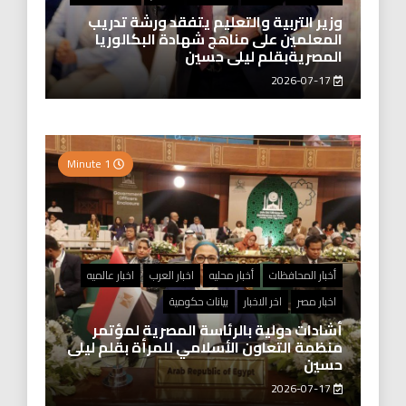
وزير التربية والتعليم يتفقد ورشة تدريب
المعلمين على مناهج شهادة البكالوريا
المصريةبقلم ليلى حسين
2026-07-17
1 Minute
أخبار المحافظات
أخبار محليه
اخبار العرب
اخبار عالميه
اخبار مصر
اخر الاخبار
بيانات حكومية
أشادات دولية بالرئاسة المصرية لمؤتمر
منظمة التعاون الأسلامي للمرأة بقلم ليلى
حسين
2026-07-17