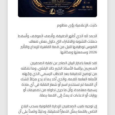
كتبت..الإعلامية رؤى مظلوم
الحمد لله الذي أظهر الحقيقة، وأنصف الموقف، وأسقط
حملات التشويه والافتراء التي حاول بعض ضعاف
النفوس توظيفها للنيل من قمة القاهرة للإبداع والتأثير
2026 وسمعتها ومكانتها.
لقد تابعنا باعتزاز البيان الصادر عن نقابة الصحفيين
المصريين برئاسة الأستاذ الكبير خالد البلشي، وما تضمّنه
من توضيح للحقيقة بعد الخطاب الرسمي الذي وجّهته
الأمانة العامة للقمة، والذي أكد بما لا يدع مجالاً للشك
أن القمة لم تستخدم اسم أو شعار النقابة في أي مادة
رسمية معتمدة، وأن ما جرى تداوله من تصميمات أو
روايات أو ادعاءات لا يمتّ إلى القمة بصلة.
إن توجيه نقيب الصحفيين للإدارة القانونية بسحب البلاغ
الخاص بالقمة يمثّل انتصاراً للحقيقة، ودليلاً واضحاً على أن