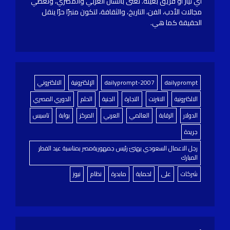
أي تيار أو فريق بعينه. تُعنى بالشأن العربي والمصري، وتغطي
مجالات الأدب، الفن، التاريخ، والثقافة، لتكون منبرًا حرًا ينقل
الحقيقة كما هي.
dailyprompt
dailyprompt-2007
الإلكترونية
الالكتروني
الالكترونية
الانترنت
التجارة
الجنية
الحلم
الدوري المصري
الدولار
الرقابة
العالمي
العربي
المركز
بوابة
تاسيس
جريدة
رجل الاعمال السعودي يهنئ رئيس جمهوريةمصر بمناسبة عيد الفطر
المبارك
شركات
على
لحماية
مابدرة
نظام
نيوز