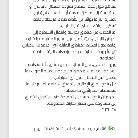
نتنياهو حول عدم السماح بعودة السكان اللبنانيين أو
المقاومة إلى مناطق معينة أن الانسحاب لم يُطرح
باعتباره التزاماً نهائياً، بل كأداة ضغط مرتبطة بإعادة
تشكيل الواقع الأمني في الجنوب.
أما الحديث عن مناطق تجريبية وانتقال السيطرة إلى
الجيش اللبناني، فيُقرأ من قبل محور المقاومة باعتباره
إعادة تدوير لفكرة المناطق العازلة التي اعتمدها الاحتلال
تاريخياً بهدف حماية حدوده وإضعاف البيئة الحاضنة
للمقاومة.
وبهذا المعنى، فإن الاتفاق لا يبدو مشروعاً لاستعادة
السيادة، بقدر ما هو محاولة لإعادة هندسة الجنوب بما
يضمن أمن الاحتلال قبل أي اعتبار آخر.
هل ينجح اتفاق الإطار في تحقيق أهدافه..ام سرعان ما
سيسقطه الاسرائيلي كالمعتاد؟
المهم ان تنجح المساعي الحميدة حتى لايتحول الاتفاق
إلى مساومة على حصار إنجازات المقاومة.
٢٧-٢٠٢٦
66 مجموع المشاهدات
, 1 مشاهدات اليوم