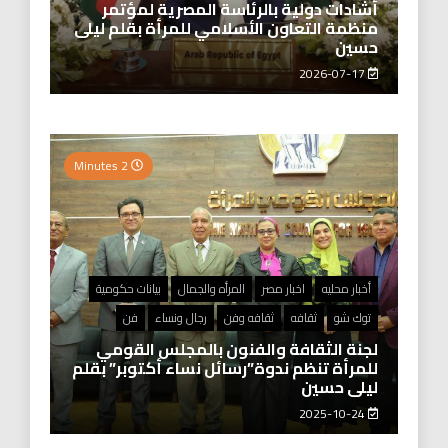
أشادات دولية بالرئاسة المصرية لمؤتمر
منظمة التعاون الأسلامي للمرأة بقلم ليلى
حسين
2026-07-17
2 Minutes
أخبار محليه
اخبار مصر
المرأه والجمال
بيانات حكومية
توك شو
ثقافه
ثقافه وفن
رجال ونساء
فن
لجنة الثقافة والفنون بالمجلس القومي
للمرأة تنظم ندوة”رسائل نساء أكتوبر” بقلم
ليلى حسين
2025-10-24