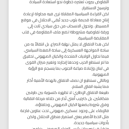
التفاوض بيروت تعتبره خطوة نحو استعادة السيادة
وترسيخ الاستقرار.
لكن القراءة السياسية المقابلة ترى فيه محاولة لإعادة
إنتاج معادلة قديمة بثوب جديد تُبقي الاحتلال في موقع
المسيطر ، وتحول الانسحاب من حق سيادي ثابت إلى
ورقة تفاوضية مشروطة! تضع ملف المقاومة في قلب
المقايضة السياسية.
لكن هذا الاتفاق لا يمثل نهاية الصراع، بل انتقالاً به من
ساحة المواجهة العسكرية إلى ساحة الضغط السياسي.
فيما تحاول الولايات المتحدة والكيان الصهيوني تحقيق
ما لم تستطع الحرب وحدها إنجازه؛ وتغيير ميزان القوى
في لبنان وإعادة صياغة الجنوب بما ينسجم مع الرؤية
الصهيونية.
وبالتالي نستطيع ان نصف الاتفاق بالهدنة الأمنية أكثر
مما يشبه اتفاق السلام.
طبيعة الاتفاق الإطاري؛ لا تظهره كتسوية بين طرفين
متكافئين، بل كترتيب أمني تُدار من خلاله مرحلة انتقالية
وفق شروط يضعها الكيان الصهيوني وحلفاؤه.
فالإبقاء على وجود عسكري صهيوني تحت عناوين فارغة
مثل الخط الأصفر يعني استمرار منطق الاحتلال ولكن
بأدوات سياسية جديدة.
وتكشف تصريحات رئيس الوزراء الصهيوني بنيامين