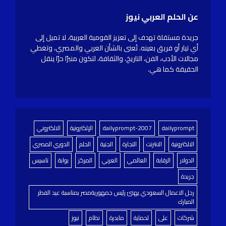
عن الحلم العربي نيوز
جريدة مستقلة تهدف إلى تعزيز القومية العربية، لا تميل إلى
أي تيار أو فريق بعينه. تُعنى بالشأن العربي والمصري، وتغطي
مجالات الأدب، الفن، التاريخ، والثقافة، لتكون منبرًا حرًا ينقل
الحقيقة كما هي.
dailyprompt
dailyprompt-2007
الإلكترونية
الالكتروني
الالكترونية
الانترنت
التجارة
الجنية
الحلم
الدوري المصري
الدولار
الرقابة
العالمي
العربي
المركز
بوابة
تاسيس
جريدة
رجل الاعمال السعودي يهنئ رئيس جمهوريةمصر بمناسبة عيد الفطر
المبارك
شركات
على
لحماية
مابدرة
نظام
نيوز