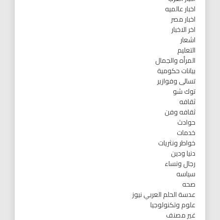
اخبار عالميه
اخبار مصر
اخر الاخبار
اشعار
التعليم
المرأه والجمال
بيانات حكومية
تسالى وفوازير
توك شو
ثقافه
ثقافه وفن
حوادث
خدمات
خواطر ونثريات
دنيا ودين
رجال ونساء
سياسه
صحه
عدسة الحلم العربي نيوز
علوم وتكنولوجيا
غير مصنف