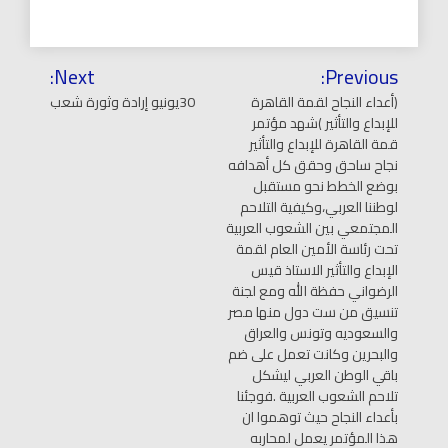
تصفّح
Next:
Previous:
المقالات
(أعداء النجاح لقمة القاهرة
30يونيو إرادة وثورة شعب
للإبداع والتأثير )شهد مؤتمر
قمة القاهرة للإبداع والتأثير
نجاح ساحق وحقق كل أهدافه
بوضع الخطط نحو مستقبل
لوطننا العربي،وكيفية التلاحم
المجتمعي بين الشعوب العربية
تحت رئاسة الأمين العام لقمة
الإبداع والتأثير الاستاذ قيس
الرضواني حفظة الله ومع لجنة
تنسيق من ست دول منها مصر
والسعوديه وتونس والعراق
والبحرين وكانت تعمل على ضم
باقي الوطن العربي ليشكل
تلاحم الشعوب العربية .فوجئنا
بأعداء النجاح حيث توهموا ان
هذا المؤتمر يعمل لمحاربه