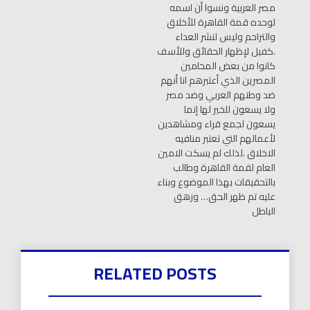
مصر العربية ونسوا أن اسمه
لوحده قمة القاهرة للأخلاق
والتراحم وليس لنشر العداء
.كفيل لإظهار الحقائق وللأسف
كانوا من بعض المحامين
المصرين الذي أعتبرهم انا أنهم
ضد وطنهم العربي وضد مصر
ولا يسعون للخير لها إنما
يسعون لجمع قراء ومشاهدين
لأعمالهم التي تعتبر منافيه
الاخلاق .لذلك لم يسكت الامين
العام لقمة القاهرة وطالب
بالتحقيقات بهذا الموضوع وبناء
عليه تم ظهر الحق… وزهق
الباطل
RELATED POSTS