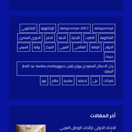
dailyprompt
dailyprompt-2007
الإلكترونية
الالكتروني
الالكترونية
الانترنت
التجارة
الجنية
الحلم
الدوري المصري
الدولار
الرقابة
العالمي
العربي
المركز
بوابة
تاسيس
جريدة
رجل الاعمال السعودي يهنئ رئيس جمهوريةمصر بمناسبة عيد الفطر
المبارك
شركات
على
لحماية
مابدرة
نظام
نيوز
أخر المقالات
الاتحاد الدولي لرائدات الوطن العربي