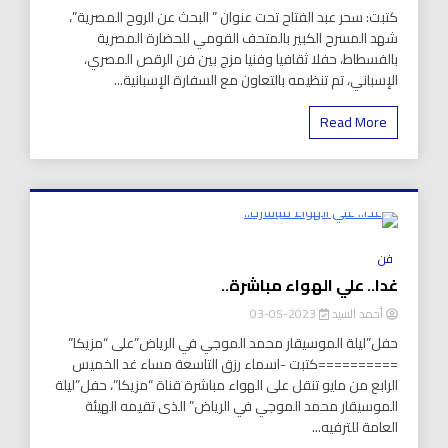
كتبت: سحر عبد الفتاح تحت عنوان ” البحث عن الروح المصرية”،
شهد المسرح الكبير بالمتحف القومي للحضارة المصرية
بالفسطاط، حفلا ثقافيا وفنيا مزج بين فن الرقص المصري،
الإسباني، تم تنظيمه بالتعاون مع السفارة الإسبانية...
Read More
8 Minutes
فن
غدا.. علي الهواء مباشرة..
أحمد السيد
2023-05-03
حفل”ليلة الموسيقار محمد الموجي في الرياض”على “مزيكا”
==========كتبت -اسماء رزق التاسعة مساء غد الخميس
الرابع من مايو تنقل على الهواء مباشرة قناة “مزيكا”، حفل”ليلة
الموسيقار محمد الموجي في الرياض” الذى تقيمه الهيئة
العامة للترفيه...