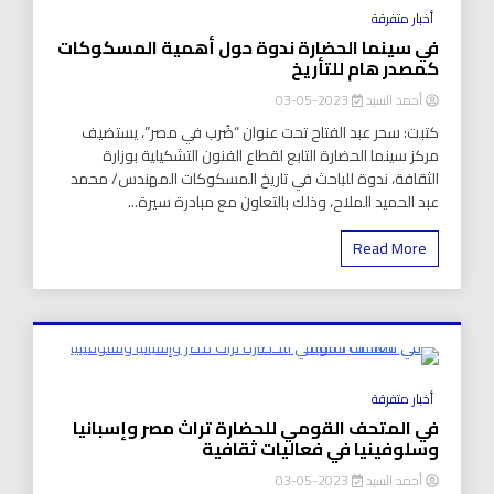
8 Minutes
أخبار متفرقة
في سينما الحضارة ندوة حول أهمية المسكوكات
كمصدر هام للتأريخ
أحمد السيد
2023-05-03
كتبت: سحر عبد الفتاح تحت عنوان “ضُرب في مصر”، يستضيف
مركز سينما الحضارة التابع لقطاع الفنون التشكيلية بوزارة
الثقافة، ندوة للباحث في تاريخ المسكوكات المهندس/ محمد
عبد الحميد الملاح، وذلك بالتعاون مع مبادرة سيرة...
Read More
8 Minutes
أخبار متفرقة
في المتحف القومي للحضارة تراث مصر وإسبانيا
وسلوفينيا في فعاليات ثقافية
أحمد السيد
2023-05-03