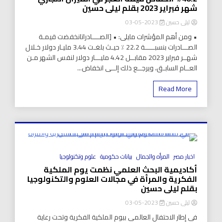
شهر فبراير 2023 بقلم ليلى حسين
ليلى حسين
2023-05-03
• ومن أهم المؤشرات مايلى: • [الصــــادراتانخفضت قيمـة
الصـــادرات بنسبـــــة 22.2 ٪ حيـث بلغـت 3.44 مليـار دولار خـلال
شهــر فبراير 2023 مقابــل 4.42 مليـــار دولار لنفس الشهر مـن
العــام السابـق، ويرجــع ذلك إلــى انخفاض...
Read More
8 Minutes
اخبار مصر
المرأه والجمال
بيانات حكومية
علوم وتكنولوجيا
أكاديمية البحث العلمي نظمت يوم الملكية
الفكرية والمرأة في مجالات العلوم والتكنولوجيا
بقلم ليلى حسين
ليلى حسين
2023-05-03
فى إطار الاحتفال العالمى بيوم الملكية الفكرية وتحت رعاية