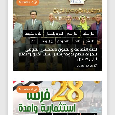
2 Minutes
أخبار محليه
اخبار مصر
المرأه والجمال
بيانات حكومية
توك شو
ثقافه
ثقافه وفن
رجال ونساء
فن
لجنة الثقافة والفنون بالمجلس القومي
للمرأة تنظم ندوة”رسائل نساء أكتوبر” بقلم
ليلى حسين
2025-10-24
6 Minutes