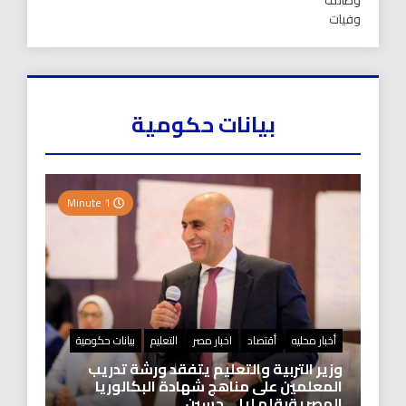
وظائف
وفيات
بيانات حكومية
1 Minute
أخبار محليه
أقتصاد
اخبار مصر
التعليم
بيانات حكومية
وزير التربية والتعليم يتفقد ورشة تدريب
المعلمين على مناهج شهادة البكالوريا
المصريةبقلم ليلى حسين