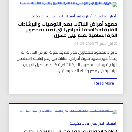
8 Minutes
أخبار المحافظات
أخبار محليه
أقتصاد
اخبار مصر
بيانات حكومية
معهد أمراض النباتات يصدر التوصيات والإرشادات
الفنية لمكافحة الأمراض التى تصيب محصول
الذرة الشامية بقلم ليلى حسين
ليلى حسين
2023-05-03
صرح د محمود قمحاوى مدير معهد بحوث أمراض النباتات أنه
إيماناً بدور معهد بحوث أمراض البناتات فى رفع إنتاجية المحاصيل
الزراعية ومنها محصول الذرة الشامية كأحد محاصيل الحبوب
الرئيسية فى مصر وذلك لأهميته فى...
Read More
8 Minutes
أقتصاد
اخبار مصر
بيانات حكومية
48.2 % انخفاض قيمة العجز في الميزان التجاري