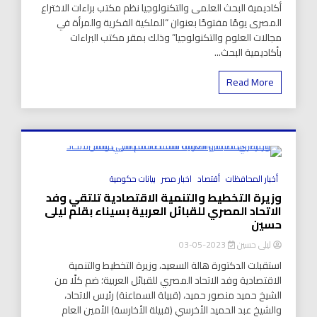
أكاديمية البحث العلمى والتكنولوجيا نظم مكتب براءات الاختراع
المصرى يومًا مفتوحًا بعنوان “الملكية الفكرية والمرأة في
مجالات العلوم والتكنولوجيا” وذلك بمقر مكتب البراءات
بأكاديمية البحث...
Read More
8 Minutes
أخبار المحافظات
أقتصاد
اخبار مصر
بيانات حكومية
وزيرة التخطيط والتنمية الاقتصادية تلتقي وفد
الاتحاد المصري للقبائل العربية بسيناء بقلم ليلى
حسين
ليلى حسين
2023-05-03
استقبلت الدكتورة هالة السعيد، وزيرة التخطيط والتنمية
الاقتصادية وفد الاتحاد المصري للقبائل العربية؛ ضم كلًا من
الشيخ حميد منصور حميد، (قبيلة السماعنة) رئيس الاتحاد،
والشيخ عبد الحميد الأخرسي (قبيلة الأخارسة) الأمين العام