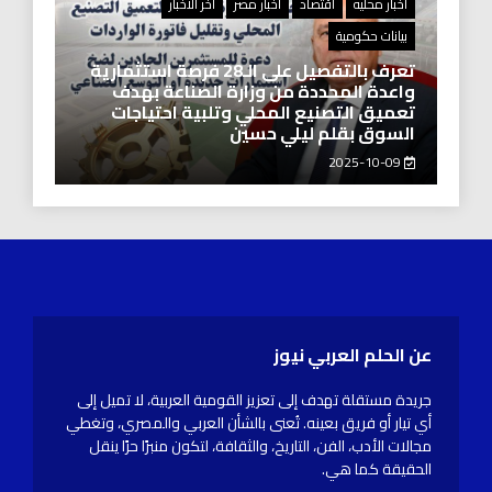
أخبار محليه
أقتصاد
اخبار مصر
اخر الاخبار
بيانات حكومية
تعرف بالتفصيل على الـ28 فرصة استثمارية
واعدة المحددة من وزارة الصناعة بهدف
تعميق التصنيع المحلي وتلبية احتياجات
السوق بقلم ليلي حسين
2025-10-09
عن الحلم العربي نيوز
جريدة مستقلة تهدف إلى تعزيز القومية العربية، لا تميل إلى
أي تيار أو فريق بعينه. تُعنى بالشأن العربي والمصري، وتغطي
مجالات الأدب، الفن، التاريخ، والثقافة، لتكون منبرًا حرًا ينقل
الحقيقة كما هي.