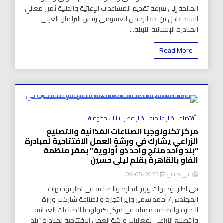
المانحة إلى سرعة تقديم المساعدات الإغاثية والطبية ثمن معالي
السيد عادل بن عبدالرحمن العسومي رئيس البرلمان العربي
المبادرة الإنسانية النبيلة...
Read More
8 Minutes
أقتصاد
اخبار عالميه
اخبار مصر
بيانات حكومية
مركز تكنولوجيا الصناعات الغذائية والتصنيع
الزراعي يشارك في ورشة العمل الافتتاحية لمبادرة
“بلد واحد منتج واحد ذو أولوية” بمقر منظمة
الفاو بالقاهرة بقلم ليلى حسين
ليلى حسين
2023-05-09
في إطار توجيهات وزير التجارة والصناعة في اطار توجيهات
المهندس/ أحمد سمير وزير التجارة والصناعة شاركت وزارة
التجارة والصناعة ممثلة في مركز تكنولوجيا الصناعات الغذائية
والتصنيع الزراعي بفعاليات ورشة العمل الافتتاحية لمبادرة “بلد