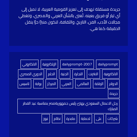
جريدة مستقلة تهدف إلى تعزيز القومية العربية، لا تميل إلى
أي تيار أو فريق بعينه. تُعنى بالشأن العربي والمصري، وتغطي
مجالات الأدب، الفن، التاريخ، والثقافة، لتكون منبرًا حرًا ينقل
الحقيقة كما هي.
dailyprompt
dailyprompt-2007
الإلكترونية
الالكتروني
الالكترونية
الانترنت
التجارة
الجنية
الحلم
الدوري المصري
الدولار
الرقابة
العالمي
العربي
المركز
بوابة
تاسيس
جريدة
رجل الاعمال السعودي يهنئ رئيس جمهوريةمصر بمناسبة عيد الفطر
المبارك
شركات
على
لحماية
مابدرة
نظام
نيوز