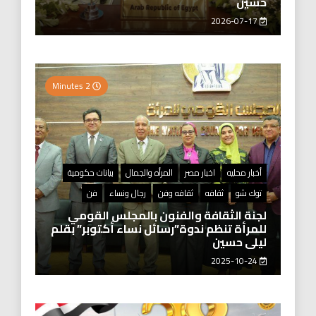
حسين
2026-07-17
2 Minutes
أخبار محليه
اخبار مصر
المرأه والجمال
بيانات حكومية
توك شو
ثقافه
ثقافه وفن
رجال ونساء
فن
لجنة الثقافة والفنون بالمجلس القومي
للمرأة تنظم ندوة”رسائل نساء أكتوبر” بقلم
ليلى حسين
2025-10-24