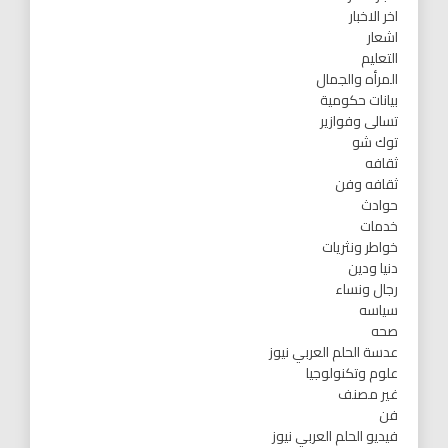
اخر الاخبار
اشعار
التعليم
المرأه والجمال
بيانات حكومية
تسالى وفوازير
توك شو
ثقافه
ثقافه وفن
حوادث
خدمات
خواطر ونثريات
دنيا ودين
رجال ونساء
سياسه
صحه
عدسة الحلم العربي نيوز
علوم وتكنولوجيا
غير مصنف
فن
فيديو الحلم العربي نيوز