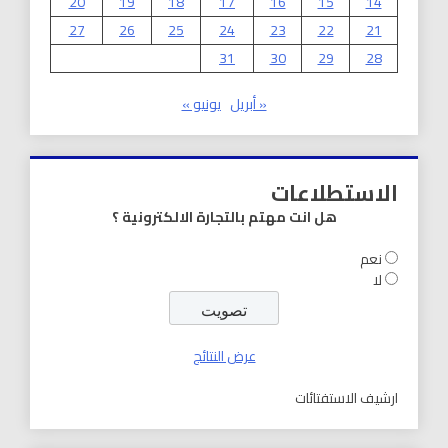
20
19
18
17
16
15
14
27
26
25
24
23
22
21
31
30
29
28
« أبريل
يونيو »
الاستطلاعات
هل انت مهتم بالتجارة الالكترونية ؟
نعم
لا
عرض النتائج
ارشيف الاستفتائات