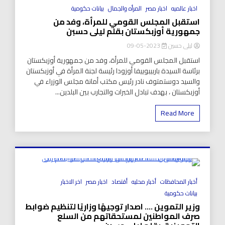
8 Minutes
اخبار عالميه
اخبار مصر
المرأه والجمال
بيانات حكومية
استقبل المجلس القومي للمرأة، وفد من
جمهورية أوزبكستان بقلم ليلى حسبن
ليلى حسين
2023-05-09
استقبل المجلس القومي للمرأة، وفد من جمهورية أوزبكستان
برئاسة السيدة باربيبوييفا أوزودا رئيسة لجنة المرأة في أوزبكستان
والسيد دوستمتوف نادر رئيس مكتب أمانة مجلس الوزراء في
أوزبكستان ، بهدف تبادل الخبرات والتجارب بين البلدين...
Read More
8 Minutes
أخبار المحافظات
أخبار محليه
أقتصاد
اخبار مصر
اخر الاخبار
بيانات حكومية
وزير التموين …. اصدار توجيهًا وزاريًا لتنظيم ضوابط
صرف المواطنين لمستحقاتهم من السلع