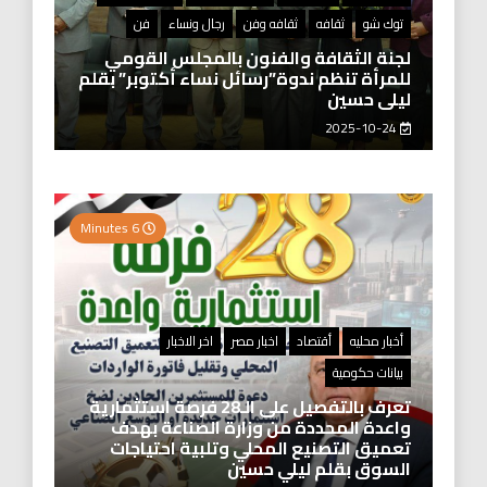
توك شو
ثقافه
ثقافه وفن
رجال ونساء
فن
لجنة الثقافة والفنون بالمجلس القومي
للمرأة تنظم ندوة”رسائل نساء أكتوبر” بقلم
ليلى حسين
2025-10-24
6 Minutes
أخبار محليه
أقتصاد
اخبار مصر
اخر الاخبار
بيانات حكومية
تعرف بالتفصيل على الـ28 فرصة استثمارية
واعدة المحددة من وزارة الصناعة بهدف
تعميق التصنيع المحلي وتلبية احتياجات
السوق بقلم ليلي حسين