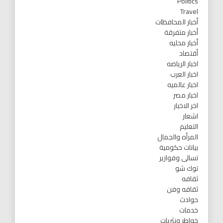
Politics
Travel
أخبار المحافظات
أخبار متفرقة
أخبار محليه
أقتصاد
اخبار الرياضه
اخبار العرب
اخبار عالميه
اخبار مصر
اخر الاخبار
اشعار
التعليم
المرأه والجمال
بيانات حكومية
تسالى وفوازير
توك شو
ثقافه
ثقافه وفن
حوادث
خدمات
خواطر ونثريات