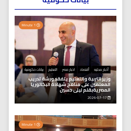
1 Minute
أخبار محليه
أقتصاد
اخبار مصر
التعليم
بيانات حكومية
وزير التربية والتعليم يتفقد ورشة تدريب
المعلمين على مناهج شهادة البكالوريا
المصريةبقلم ليلى حسين
2026-07-17
1 Minute