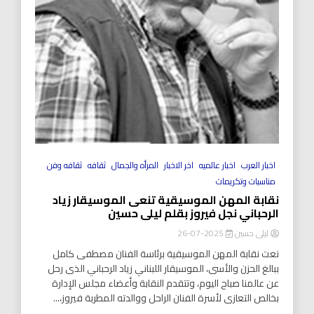
اخبار العرب
اخبار عالميه
اخر الاخبار
المرأه والجمال
ثقافه
ثقافه وفن
مناسبات وتكريمات
نقابة المهن الموسيقية تنعى الموسيقار زياد
الرحباني نجل فيروز بقلم ليلى حسين
ليلى حسين
2025-07-26
نعت نقابة المهن الموسيقية برئاسة الفنان مصطفى كامل
ببالغ الحزن والأسى، الموسيقار اللبناني زياد الرحباني الذى رحل
عن عالمنا صباح اليوم، وتتقدم النقابة وأعضاء مجلس الإدارة
بخالص التعازى لأسرة الفنان الراحل ووالدته المطربة فيروز،...