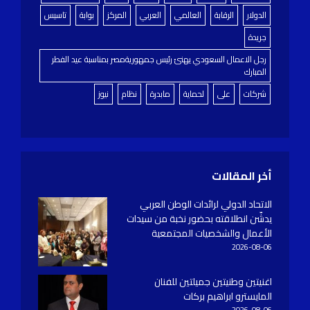
الدولار
الرقابة
العالمي
العربي
المركز
بوابة
تاسيس
جريدة
رجل الاعمال السعودي يهنئ رئيس جمهوريةمصر بمناسبة عيد الفطر
المبارك
شركات
على
لحماية
مابدرة
نظام
نيوز
أخر المقالات
الاتحاد الدولي لرائدات الوطن العربي
يدشّن انطلاقته بحضور نخبة من سيدات
الأعمال والشخصيات المجتمعية
2026-08-06
اغنيتين وطنيتين جميلتين للفنان
المايسترو ابراهيم بركات
2026-08-06