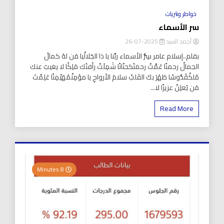
خواطر ونثريات
سر الأسماء
أحمد السيد
2025-07-26
بقلم..إسلام عامر سِرُّ الأسماء ربَّنا يا ذا الجَلالْيا مَن لهُ كمالُ
الجمالْ رحمنًا عَمَّتْ رحمتُكحنّانًا شَمِلَتْ رأفتُك مَلِكًا لا يغيبُ عنك
مُلكْقُدُّوسًا طَهُرَ بكَ القَلبْ سلامَ الأرواحِ يا مؤمِنْمُهَيْمِنًا عَلِمْتَ
مَن يُعلِنْ عزيزًا لا...
Read More
8 Minutes