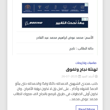
مناسبات وتكريمات
تهنئة نجاح وتفوق
أحمد السيد
2025-07-26
كتب..مجدي الشهيبي الحمدلله دائمًا وابدًا والحمدلله حتى يبلُغ
الحمدٌ مُنتهاه وأكثر .. على امل بإن لا تكون نهاية الأفراح ، وان
تكون أولى الخطوات في طريق مُرصع بالنجاح الف مبروك للطالب
محمد عوض محمد...
Read More