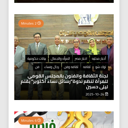
2 Minutes
أخبار محليه
اخبار مصر
المرأه والجمال
بيانات حكومية
توك شو
ثقافه
ثقافه وفن
رجال ونساء
فن
لجنة الثقافة والفنون بالمجلس القومي
للمرأة تنظم ندوة”رسائل نساء أكتوبر” بقلم
ليلى حسين
2025-10-24
6 Minutes