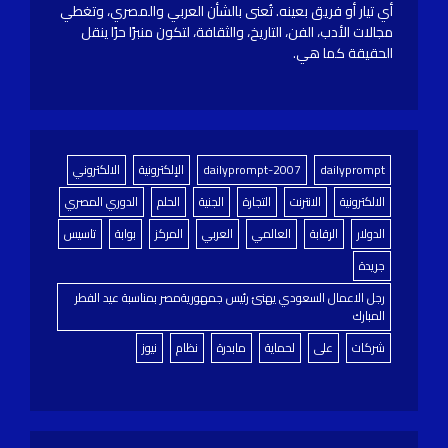
أي تيار أو فريق بعينه. تُعنى بالشأن العربي والمصري، وتغطي
مجالات الأدب، الفن، التاريخ، والثقافة، لتكون منبرًا حرًا ينقل
الحقيقة كما هي.
dailyprompt
dailyprompt-2007
الإلكترونية
الالكتروني
الالكترونية
الانترنت
التجارة
الجنية
الحلم
الدوري المصري
الدولار
الرقابة
العالمي
العربي
المركز
بوابة
تاسيس
جريدة
رجل الاعمال السعودي يهنئ رئيس جمهوريةمصر بمناسبة عيد الفطر
المبارك
شركات
على
لحماية
مابدرة
نظام
نيوز