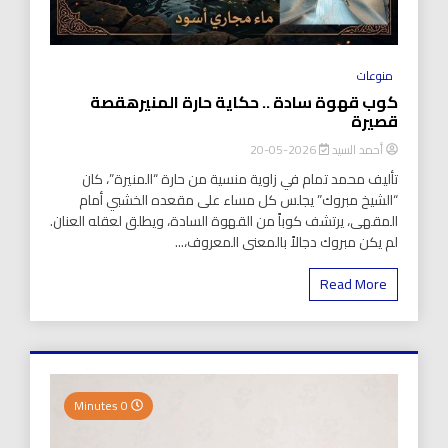
منوعات
كوب قهوة سادة .. حكاية حارة المنيرهقصة
قصيرة
أحمد السيد
2026-05-20
تأليف محمد تمام في زاوية منسية من حارة “المنيرة”، كان
“الشيخ مبروك” يجلس كل مساء على مقعده الخشبي أمام
المقهى، يرتشف كوباً من القهوة السادة، ويطلق لعقله العنان.
لم يكن مبروك دجالاً بالمعنى المعروف،...
Read More
0 Minutes