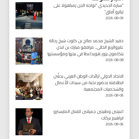
“سارة الحديدي “تواجه الجن زمباهولا على
تياترو أفاق”
2026-08-09
حفيد الشيخ محمد صالح بن كلوت شيخ رحالة
عابروالربع الخالى.. مرافقو مبارك بن لندن
يتكلمون يزور هويداعطا في بيتها ومؤسستها
2026-08-08
الاتحاد الدولي لرائدات الوطن العربي يدشّن
انطلاقته بحضور نخبة من سيدات الأعمال
والشخصيات المجتمعية
2026-08-06
اغنيتين وطنيتين جميلتين للفنان المايسترو
ابراهيم بركات
2026-08-06