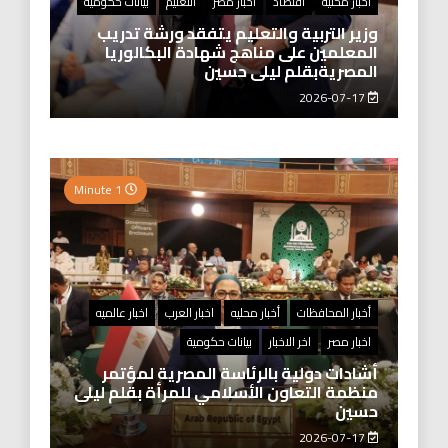
أخبار محليه
أقتصاد
اخبار مصر
التعليم
بيانات حكومية
وزير التربية والتعليم يتفقد ورشة تدريب
المعلمين على مناهج شهادة البكالوريا
المصريةبقلم ليلى حسين
2026-07-17
1 Minute
أخبار المحافظات
أخبار محليه
اخبار العرب
اخبار عالميه
اخبار مصر
اخر الاخبار
بيانات حكومية
أشادات دولية بالرئاسة المصرية لمؤتمر
منظمة التعاون الأسلامي للمرأة بقلم ليلى
حسين
2026-07-17