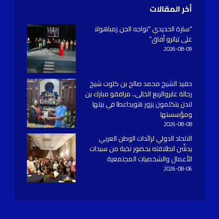
أخر المقالات
“سارة الحديدي “تواجه الجن زمباهولا
على تياترو أفاق”
2026-08-09
حفيد الشيخ محمد صالح بن كلوت شيخ
رحالة عابروالربع الخالى.. مرافقو مبارك بن
لندن يتكلمون يزور هويداعطا في بيتها
ومؤسستها
2026-08-08
الاتحاد الدولي لرائدات الوطن العربي
يدشّن انطلاقته بحضور نخبة من سيدات
الأعمال والشخصيات المجتمعية
2026-08-06