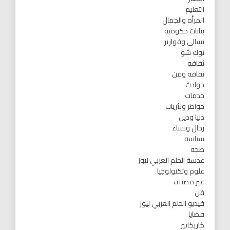
التعليم
المرأه والجمال
بيانات حكومية
تسالى وفوازير
توك شو
ثقافه
ثقافه وفن
حوادث
خدمات
خواطر ونثريات
دنيا ودين
رجال ونساء
سياسه
صحه
عدسة الحلم العربي نيوز
علوم وتكنولوجيا
غير مصنف
فن
فيديو الحلم العربي نيوز
قضايا
كاريكاتير