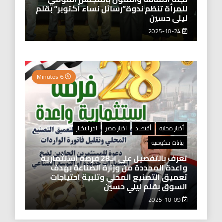
للمرأة تنظم ندوة”رسائل نساء أكتوبر” بقلم
ليلى حسين
2025-10-24
6 Minutes
أخبار محليه
أقتصاد
اخبار مصر
اخر الاخبار
بيانات حكومية
تعرف بالتفصيل على الـ28 فرصة استثمارية
واعدة المحددة من وزارة الصناعة بهدف
تعميق التصنيع المحلي وتلبية احتياجات
السوق بقلم ليلي حسين
2025-10-09