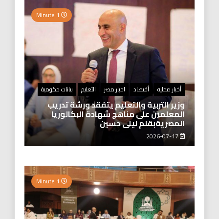
1 Minute
أخبار محليه
أقتصاد
اخبار مصر
التعليم
بيانات حكومية
وزير التربية والتعليم يتفقد ورشة تدريب
المعلمين على مناهج شهادة البكالوريا
المصريةبقلم ليلى حسين
2026-07-17
1 Minute