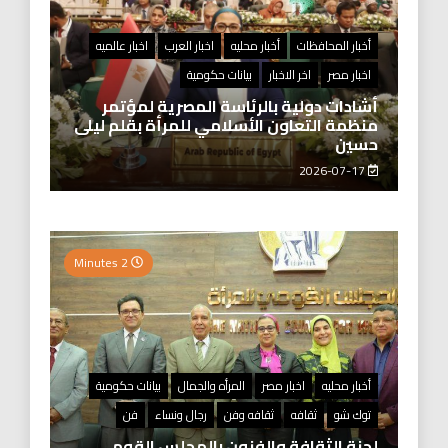
أخبار المحافظات
أخبار محليه
اخبار العرب
اخبار عالميه
اخبار مصر
اخر الاخبار
بيانات حكومية
أشادات دولية بالرئاسة المصرية لمؤتمر
منظمة التعاون الأسلامي للمرأة بقلم ليلى
حسين
2026-07-17
2 Minutes
أخبار محليه
اخبار مصر
المرأه والجمال
بيانات حكومية
توك شو
ثقافه
ثقافه وفن
رجال ونساء
فن
لجنة الثقافة والفنون بالمجلس القومي