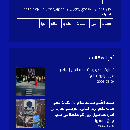
رجل الاعمال السعودي يهنئ رئيس جمهوريةمصر بمناسبة عيد الفطر
المبارك
شركات
على
لحماية
مابدرة
نظام
نيوز
أخر المقالات
“سارة الحديدي “تواجه الجن زمباهولا
على تياترو أفاق”
2026-08-09
حفيد الشيخ محمد صالح بن كلوت شيخ
رحالة عابروالربع الخالى.. مرافقو مبارك بن
لندن يتكلمون يزور هويداعطا في بيتها
ومؤسستها
2026-08-08