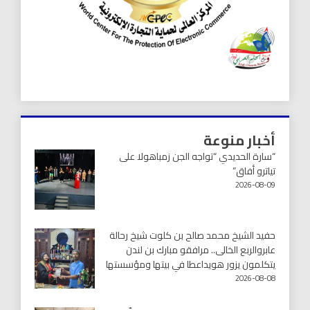
أخبار منوعة
“سارة الحديدي “تواجه الجن زمباهولا على
تياترو أفاق”
2026-08-09
حفيد الشيخ محمد صالح بن كلوت شيخ رحالة
عابروالربع الخالى.. مرافقو مبارك بن لندن
يتكلمون يزور هويداعطا في بيتها ومؤسستها
2026-08-08