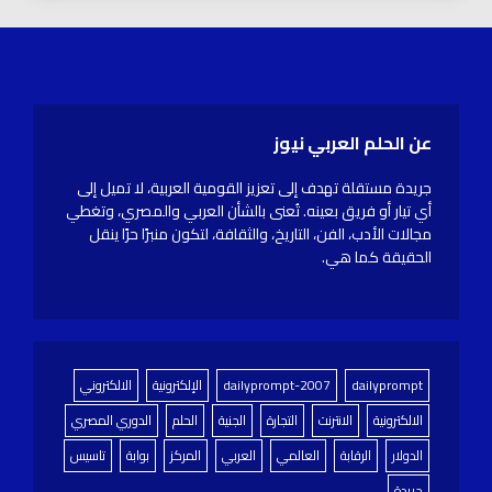
عن الحلم العربي نيوز
جريدة مستقلة تهدف إلى تعزيز القومية العربية، لا تميل إلى
أي تيار أو فريق بعينه. تُعنى بالشأن العربي والمصري، وتغطي
مجالات الأدب، الفن، التاريخ، والثقافة، لتكون منبرًا حرًا ينقل
الحقيقة كما هي.
dailyprompt
dailyprompt-2007
الإلكترونية
الالكتروني
الالكترونية
الانترنت
التجارة
الجنية
الحلم
الدوري المصري
الدولار
الرقابة
العالمي
العربي
المركز
بوابة
تاسيس
جريدة