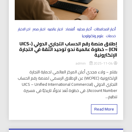
أخبار المحافظات
أخبار محليه
أقتصاد
اخبار عالميه
اخبار مصر
اخر الاخبار
خدمات
علوم وتكنولوجيا
إطلاق منصة رقم الحساب التجاري الدولي (UICS-
ICN) – خطوة عالمية نحو توحيد الثقة في التجارة
الإلكترونية
2025-11-04
admin
بقلم – ولاء مجدي أعلن المركز العالمي لحماية التجارة
الإلكترونية (WCPEC) عن الإطلاق الرسمي لمنصة رقم الحساب
التجاري الدولي (UICS – Unified International Commercial
Account Number). في خطوة تُعد تحولًا تاريخيًا في مسيرة
تنظيم...
Read More