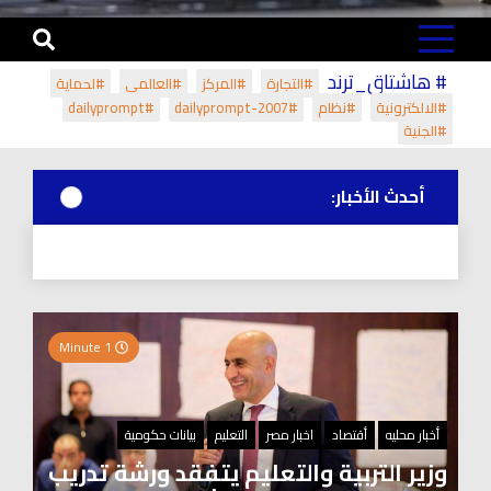
# هاشتاق_ترند
#التجارة
#المركز
#العالمي
#لحماية
#الالكترونية
#نظام
#dailyprompt-2007
#dailyprompt
#الجنية
أحدث الأخبار:
1 Minute
أخبار محليه
أقتصاد
اخبار مصر
التعليم
بيانات حكومية
وزير التربية والتعليم يتفقد ورشة تدريب