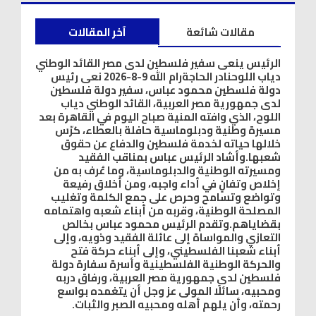
مقالات شائعة
آخر المقالات
الرئيس ينعى سفير فلسطين لدى مصر القائد الوطني
دياب اللوحنادر الحاجةرام الله 9-8-2026 نعى رئيس
دولة فلسطين محمود عباس، سفير دولة فلسطين
لدى جمهورية مصر العربية، القائد الوطني دياب
اللوح، الذي وافته المنية صباح اليوم في القاهرة بعد
مسيرة وطنية ودبلوماسية حافلة بالعطاء، كرّس
خلالها حياته لخدمة فلسطين والدفاع عن حقوق
شعبها.وأشاد الرئيس عباس بمناقب الفقيد
ومسيرته الوطنية والدبلوماسية، وما عُرف به من
إخلاص وتفانٍ في أداء واجبه، ومن أخلاق رفيعة
وتواضع وتسامح وحرص على جمع الكلمة وتغليب
المصلحة الوطنية، وقربه من أبناء شعبه واهتمامه
بقضاياهم.وتقدم الرئيس محمود عباس بخالص
التعازي والمواساة إلى عائلة الفقيد وذويه، وإلى
أبناء شعبنا الفلسطيني، وإلى أبناء حركة فتح
والحركة الوطنية الفلسطينية وأسرة سفارة دولة
فلسطين لدى جمهورية مصر العربية، ورفاق دربه
ومحبيه، سائلًا المولى عز وجل أن يتغمده بواسع
رحمته، وأن يلهم أهله ومحبيه الصبر والثبات.