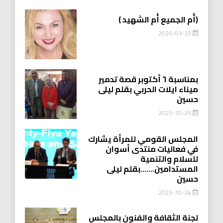
(أُم الجميع أُم الشهيد )
2026-03-20
بمناسبة ٦ أكتوبر قصة تدمير
ميناء ايلات الحربي بقلم ليلى
حسين
2025-10-25
المجلس القومي للمرأة يشارك
في فعاليات منتدى أسوان
للسلام والتنمية
المستدامين…….بقلم ليلى
حسين
2025-10-24
لجنة الثقافة والفنون بالمجلس