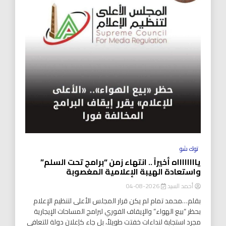
توك شو
يااااااااه أخيراً .. انتهاء زمن “برامج تحت السلم”
واستعادة الهيبة الإعلامية المغصوبة
أحمد السيد
2026-08-04
بقلم…محمد تمام لم يكن قرار المجلس الأعلى لتنظيم الإعلام
بحظر “بيع الهواء” والإيقاف الفوري لبرامج المساحات الإيجارية
مجرد استجابة لنداءات خفتت طويلاً، بل جاء كإعلان دولة للتعافي