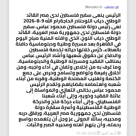
غير مصنف
-0 Minutes
الرئيس ينعى سفير فلسطين لدى مصر القائد
الوطني دياب اللوحنادر الحاجةرام الله 9-8-2026
نعى رئيس دولة فلسطين محمود عباس، سفير
دولة فلسطين لدى جمهورية مصر العربية، القائد
الوطني دياب اللوح، الذي وافته المنية صباح اليوم
في القاهرة بعد مسيرة وطنية ودبلوماسية حافلة
بالعطاء، كرّس خلالها حياته لخدمة فلسطين
والدفاع عن حقوق شعبها.وأشاد الرئيس عباس
بمناقب الفقيد ومسيرته الوطنية والدبلوماسية،
وما عُرف به من إخلاص وتفانٍ في أداء واجبه، ومن
أخلاق رفيعة وتواضع وتسامح وحرص على جمع
الكلمة وتغليب المصلحة الوطنية، وقربه من أبناء
شعبه واهتمامه بقضاياهم.وتقدم الرئيس
محمود عباس بخالص التعازي والمواساة إلى
عائلة الفقيد وذويه، وإلى أبناء شعبنا
الفلسطيني، وإلى أبناء حركة فتح والحركة
الوطنية الفلسطينية وأسرة سفارة دولة
فلسطين لدى جمهورية مصر العربية، ورفاق دربه
ومحبيه، سائلًا المولى عز وجل أن يتغمده بواسع
رحمته، وأن يلهم أهله ومحبيه الصبر والثبات.
أحمد السيد
2026-08-10