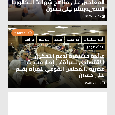
المعلمين على مناهج شهادة البكالوريا
المصريةبقلم ليلى حسين
2026-07-17
0 Minutes
أخبار المحافظات
أخبار محليه
أقتصاد
اخبار مصر
اخر الاخبار
المرأه والجمال
مائدة مستمرة لدعم التمكين
الأقتصادي للمرأةفي إطار مبادرة
مصرية بالمجلس القومي للمرأة بقلم
ليلى حسين
2026-07-17
0 Minutes