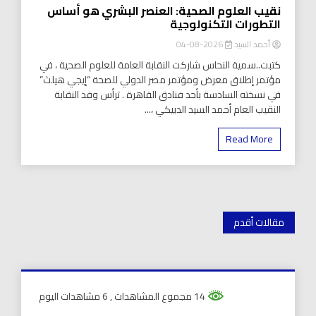
نقيب العلوم الصحية: العنصر البشري هو أساس
التطورات التكنولوجية
أحمد السيد
2026-08-04
كتبت..سمية النحاس شاركت النقابة العامة للعلوم الصحية ، في
مؤتمر إطلاق معرض ومؤتمر مصر الدولي للصحة “إيجي هيلث”
في نسخته السادسة بأحد فنادق القاهرة . ترأس وفد النقابة
النقيب العام أحمد السيد الدبيكي ،...
Read More
تصفّح
مقالات أقدم
المقالات
14 مجموع المشاهدات
, 6 مشاهدات اليوم