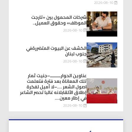
2026-08-10
شركات المحمول بين «تارجت
الموظف» وحقوق العميل..
2026-08-10
الكشف عن البيوت المتضررةفي
جنوب لبنان
2026-08-10
عناوين الحوارـــــــــ–جنيت ثمار
تلك المعاناة بعد فترة فتعلمت
اصول الشعر ….–لا أميل لفكرة
إطلاق الألقابلانه غالبا تحصر الشاعر
في إطار معين….
2026-08-10