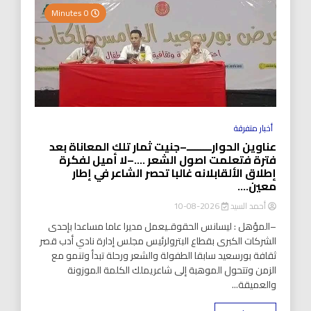
0 Minutes
أخبار متفرقة
عناوين الحوارـــــــــ–جنيت ثمار تلك المعاناة بعد
فترة فتعلمت اصول الشعر ….–لا أميل لفكرة
إطلاق الألقابلانه غالبا تحصر الشاعر في إطار
معين….
أحمد السيد
2026-08-10
–المؤهل : ليسانس الحقوقـيعمل مديرا عاما مساعدا بإحدى
الشركات الكبرى بقطاع البترولرئيس مجلس إدارة نادي أدب قصر
ثقافة بورسعيد سابقا الطفولة والشعر ورحلة تبدأ وتنمو مع
الزمن وتتحول الموهبة إلى شاعريملك الكلمة الموزونة
والعميقة...