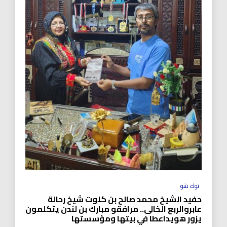
توك شو
حفيد الشيخ محمد صالح بن كلوت شيخ رحالة
عابروالربع الخالى.. مرافقو مبارك بن لندن يتكلمون
يزور هويداعطا في بيتها ومؤسستها