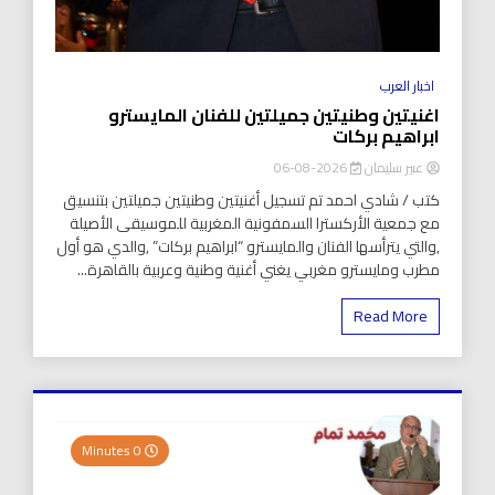
اخبار العرب
اغنيتين وطنيتين جميلتين للفنان المايسترو
ابراهيم بركات
عبير سليمان
2026-08-06
كتب / شادي احمد تم تسجيل أغنيتين وطنيتين جميلتين بتنسيق
مع جمعية الأركسترا السمفونية المغربية للموسيقى الأصيلة
,والتي يترأسها الفنان والمايسترو “ابراهيم بركات” ,والدي هو أول
مطرب ومايسترو مغربي يغني أغنية وطنية وعربية بالقاهرة...
Read More
0 Minutes