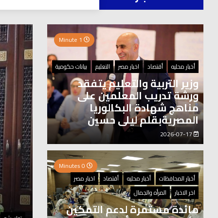
العر
1 Minute
0 Minutes
أخبار محليه
أقتصاد
اخبار مصر
التعليم
بيانات حكومية
وزير التربية والتعليم يتفقد
ورشة تدريب المعلمين على
مناهج شهادة البكالوريا
المصريةبقلم ليلى حسين
2026-07-17
0 Minutes
أخبار المحافظات
أخبار محليه
أقتصاد
اخبار مصر
اخر الاخبار
المرأه والجمال
مائدة مستمرة لدعم التمكين