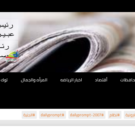
اقع
ة الحل
محافظات
أقتصاد
اخبار الرياضه
المرأه والجمال
توك 
رونية
#نظام
#dailyprompt-2007
#dailyprompt
#الجنية