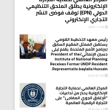
الإلكترونية يطلق الملحق التنظيمي
الدولي (EPN) لوقف فوضى النشر
التجاري الإلكتروني
2025-11-05
رئيس معهد التخطيط القومي
يستقبل الممثل المقيم السابق
لبرنامج الأمم المتحدة .بقلم ليلى
حسين الإنمائي/President of the
Institute of National Planning
Receives Former UNDP Resident
.Representativ.baylaila Hussain
2025-07-02
المركز العالمي لحماية التجارة
الإلكترونية يحذر من تداعيات
“الإغلاق الجوي المفاجئ” على
التجارة الرقمية العالمية
2025-06-13