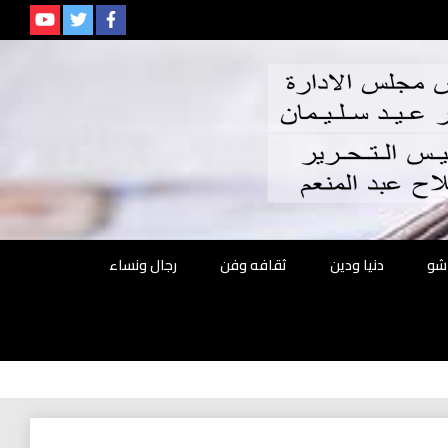
م
شو
دنيا ودين
ثقافه وفن
رجال ونساء