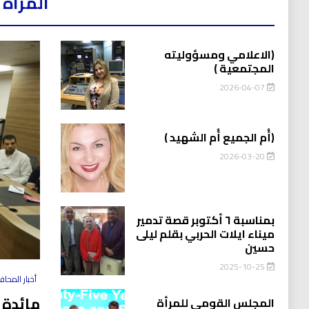
المرأه 
(الاعلامي ومسؤوليته
المجتمعية )
2026-04-07
(أُم الجميع أُم الشهيد )
2026-03-20
بمناسبة ٦ أكتوبر قصة تدمير
ميناء ايلات الحربي بقلم ليلى
حسين
2025-10-25
أخبار المحا
مائدة 
المجلس القومي للمرأة