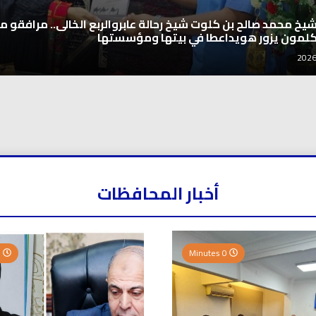
شيخ محمد صالح بن كلوت شيخ رحالة عابروالربع الخالى.. مرافقو مب
كلمون يزور هويداعطا في بيتها ومؤسستها
أخبار المحافظات
0 Minutes
0 Minutes