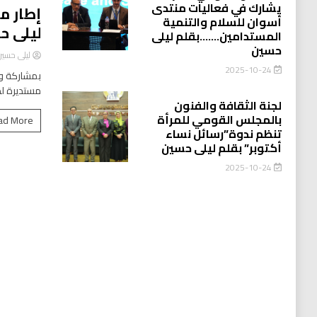
يشارك في فعاليات منتدى
إطار م
أسوان للسلام والتنمية
ليلى ح
المستدامين…….بقلم ليلى
حسين
ليلى حسي
2025-10-24
بمشاركة وا
مستديرة لد
لجنة الثقافة والفنون
بالمجلس القومي للمرأة
ad More
تنظم ندوة”رسائل نساء
أكتوبر” بقلم ليلى حسين
2025-10-24