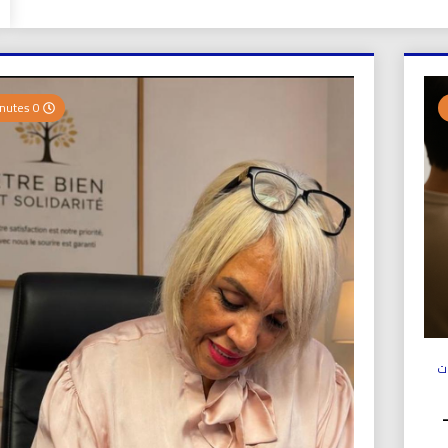
0 Minutes
ت
ولي (UICS-ICN) –