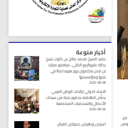
أخبار منوعة
حفيد الشيخ محمد صالح بن كلوت شيخ
رحالة عابروالربع الخالى.. مرافقو مبارك
بن لندن يتكلمون يزور هويداعطا في
بيتها ومؤسستها
2026-08-08
الاتحاد الدولي لرائدات الوطن العربي
يدشّن انطلاقته بحضور نخبة من سيدات
الأعمال والشخصيات المجتمعية
2026-08-06
برز
 ومن
اغنيتين وطنيتين جميلتين للفنان