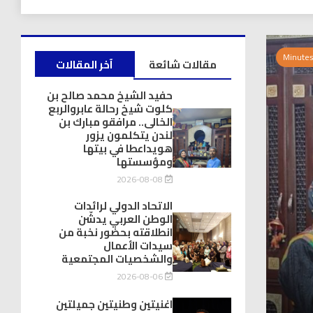
مقالات شائعة
آخر المقالات
حفيد الشيخ محمد صالح بن
كلوت شيخ رحالة عابروالربع
الخالى.. مرافقو مبارك بن
لندن يتكلمون يزور
هويداعطا في بيتها
ومؤسستها
2026-08-08
الاتحاد الدولي لرائدات
الوطن العربي يدشّن
انطلاقته بحضور نخبة من
سيدات الأعمال
والشخصيات المجتمعية
2026-08-06
اغنيتين وطنيتين جميلتين