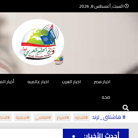
Ski
السبت, أغسطس 8, 2026
t
conten
جريدة مستقلة – صحافة تضيئ لك الو
جريد
اخبار مصر
اخبار العرب
اخبار عالميه
أخبار ال
صحه
# هاشتاق_ترند
#التجارة
#المركز
#العالمي
#لحماية
#الالكت
أحدث الأخبار: