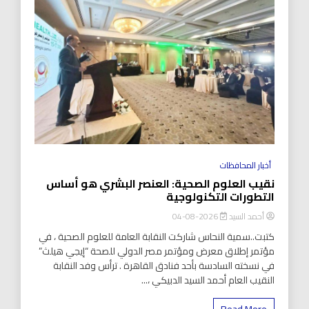
أخبار المحافظات
نقيب العلوم الصحية: العنصر البشري هو أساس
التطورات التكنولوجية
أحمد السيد
2026-08-04
كتبت..سمية النحاس شاركت النقابة العامة للعلوم الصحية ، في
مؤتمر إطلاق معرض ومؤتمر مصر الدولي للصحة “إيجي هيلث”
في نسخته السادسة بأحد فنادق القاهرة . ترأس وفد النقابة
النقيب العام أحمد السيد الدبيكي ،...
Read More