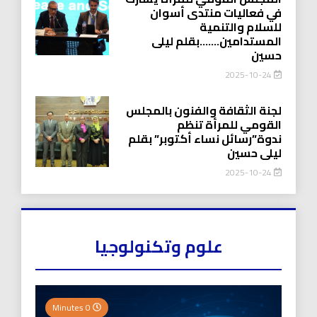
في فعاليات منتدى أسوان
للسلام والتنمية
المستدامين…….بقلم ليلى
حسين
2025-10-24
لجنة الثقافة والفنون بالمجلس
القومي للمرأة تنظم
ندوة”رسائل نساء أكتوبر” بقلم
ليلى حسين
2025-10-24
علوم وتكنولوجيا
0 Minutes