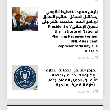
رئيس معهد التخطيط القومي
يستقبل الممثل المقيم السابق
لبرنامج الأمم المتحدة .بقلم ليلى
حسين الإنمائي/President of
the Institute of National
Planning Receives Former
UNDP Resident
.Representativ.baylaila
Hussain
2025-07-02
المركز العالمي لحماية التجارة
الإلكترونية يحذر من تداعيات
“الإغلاق الجوي المفاجئ” على
التجارة الرقمية العالمية
2025-06-13