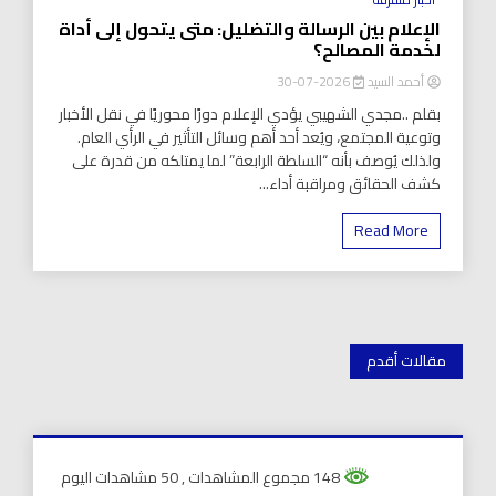
الإعلام بين الرسالة والتضليل: متى يتحول إلى أداة
لخدمة المصالح؟
أحمد السيد
2026-07-30
بقلم ..مجدي الشهيبي يؤدي الإعلام دورًا محوريًا في نقل الأخبار
وتوعية المجتمع، ويُعد أحد أهم وسائل التأثير في الرأي العام.
ولذلك يُوصف بأنه “السلطة الرابعة” لما يمتلكه من قدرة على
كشف الحقائق ومراقبة أداء...
Read More
تصفّح
مقالات أقدم
المقالات
148 مجموع المشاهدات
, 50 مشاهدات اليوم