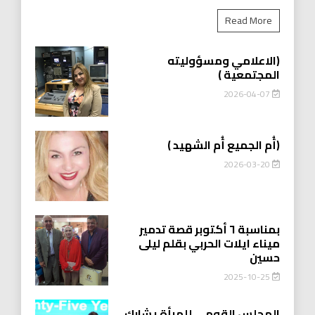
Read More
(الاعلامي ومسؤوليته
المجتمعية )
2026-04-07
(أُم الجميع أُم الشهيد )
2026-03-20
بمناسبة ٦ أكتوبر قصة تدمير
ميناء ايلات الحربي بقلم ليلى
حسين
2025-10-25
المجلس القومي للمرأة يشارك