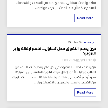
فنادقها حدث استثنائي سيجمع نخبة من السيدات والشخصيات
المتميزة، كما أن هذا الحدث سيعرف مواكبة...
Read More
غير مصنف
-0 Minutes
حين يصبح التفوق محل تساؤل… فنعم لإقالة وزير
التزوير؟
خالد ابراهيم
2026-08-03
من ينصف الطالب المجتهد؟في كل عام، ينتظر مئات الآلاف من
الطلاب وأولياء الأمور إعلان نتيجة الثانوية العامة، ليس باعتبارها
مجرد أرقام تُكتب على شاشة، وإنما باعتبارها حصاد سنوات طويلة
من الكفاح، والسهر، والدموع، والتضحيات.وراء...
Read More