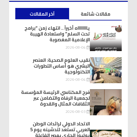
مقالات شائعة
آخر المقالات
يااااااااه أخيراً .. انتهاء زمن “برامج
تحت السلم” واستعادة الهيبة
الإعلامية المغصوبة
2026-08-04
نقيب العلوم الصحية: العنصر
البشري هو أساس التطورات
التكنولوجية
2026-08-04
فرح المكناسي الرئيسة المؤسسة
لجمعية الرفاه والتضامن عبر
الثقافات المثال والقدوة
2026-08-03
الاتحاد الدولي لرائدات الوطن
العربي تستعد لتدشينه يوم 5
يوليوز الجاري بمصر الفاعلة