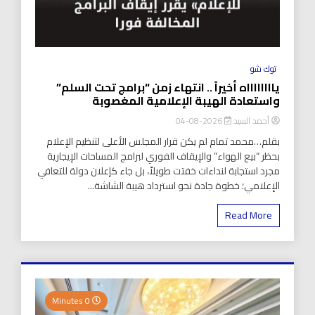
توك شو
يااااااااه أخيراً .. انتهاء زمن “برامج تحت السلم”
واستعادة الهيبة الإعلامية المغصوبة
أحمد السيد
2026-08-04
بقلم…محمد تمام لم يكن قرار المجلس الأعلى لتنظيم الإعلام
بحظر “بيع الهواء” والإيقاف الفوري لبرامج المساحات الإيجارية
مجرد استجابة لنداءات خفتت طويلاً، بل جاء كإعلان دولة للتعافي
الإعلامي؛ خطوة جادة نحو استرداد هيبة الشاشة...
Read More
0 Minutes