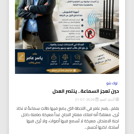
توك شو
حين تعجز السماعة.. ينتصر العدل
أحمد السيد
2026-07-31
بقلم…ياسر عامر في اللحظة التي يضع فيها طالبٌ سماعةً لا تكاد
تُرى، معتقدًا أنه امتلك مفتاح النجاح، تبدأ معركة صامتة داخل
لجنة الامتحان. معركة لا تُسمع فيها أصوات، ولا تُرى فيها
أسلحة، لكنها تُحسم...