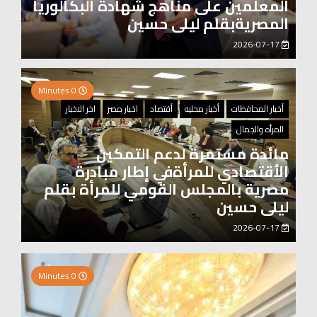
المعلمين على مناهج شهادة البكالوريا
المصريةبقلم ليلى حسين
2026-07-17
0 Minutes
أخبار المحافظات
أخبار محليه
أقتصاد
اخبار مصر
اخر الاخبار
المرأه والجمال
مائدة مستمرة لدعم التمكين
الأقتصادي للمرأةفي إطار مبادرة
مصرية بالمجلس القومي للمرأة بقلم
ليلى حسين
2026-07-17
0 Minutes