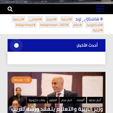
# هاشتاق_ترند
#التجارة
#المركز
#العالمي
#لحماية
#الالكترونية
#نظام
#dailyprompt-2007
#dailyprompt
#الجنية
أحدث الأخبار:
1 Minute
أخبار محليه
أقتصاد
اخبار مصر
التعليم
بيانات حكومية
وزير التربية والتعليم يتفقد ورشة تدريب