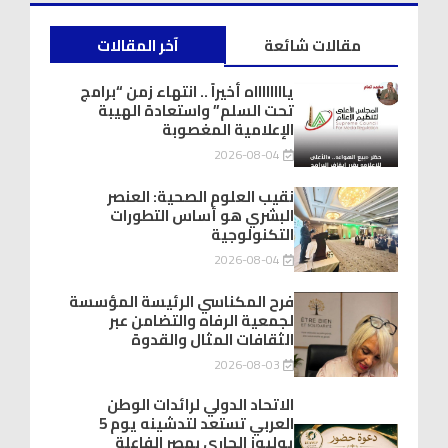
مقالات شائعة
آخر المقالات
يااااااااه أخيراً .. انتهاء زمن “برامج
تحت السلم” واستعادة الهيبة
الإعلامية المغصوبة
2026-08-04
نقيب العلوم الصحية: العنصر
البشري هو أساس التطورات
التكنولوجية
2026-08-04
فرح المكناسي الرئيسة المؤسسة
لجمعية الرفاه والتضامن عبر
الثقافات المثال والقدوة
2026-08-03
الاتحاد الدولي لرائدات الوطن
العربي تستعد لتدشينه يوم 5
يوليوز الجاري بمصر الفاعلة