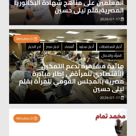
المعلمين على مناهج شهادة البكالوريا
المصريةبقلم ليلى حسين
2026-07-17
0 Minutes
أخبار المحافظات
أخبار محليه
أقتصاد
اخبار مصر
اخر الاخبار
المرأه والجمال
مائدة مستمرة لدعم التمكين
الأقتصادي للمرأةفي إطار مبادرة
مصرية بالمجلس القومي للمرأة بقلم
ليلى حسين
2026-07-17
0 Minutes