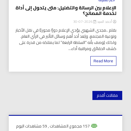
الإعلام بين الرسالة والتضليل: متى يتحول إلى أداة
لخدمة المصالح؟
أحمد السيد
2026-07-30
بقلم ..مجدي الشهيبي يؤدي الإعلام دورًا محوريًا في نقل الأخبار
وتوعية المجتمع، ويُعد أحد أهم وسائل التأثير في الرأي العام.
ولذلك يُوصف بأنه “السلطة الرابعة” لما يمتلكه من قدرة على
كشف الحقائق ومراقبة أداء...
Read More
تصفّح
مقالات أقدم
المقالات
157 مجموع المشاهدات
, 59 مشاهدات اليوم