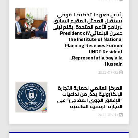
رئيس معهد التخطيط القومي
يستقبل الممثل المقيم السابق
لبرنامج الأمم المتحدة .بقلم ليلى
حسين الإنمائي/President of
the Institute of National
Planning Receives Former
UNDP Resident
.Representativ.baylaila
Hussain
2025-07-02
المركز العالمي لحماية التجارة
الإلكترونية يحذر من تداعيات
“الإغلاق الجوي المفاجئ” على
التجارة الرقمية العالمية
2025-06-13