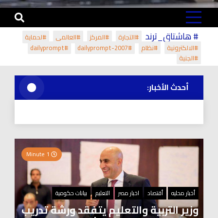
# هاشتاق_ترند
#التجارة
#المركز
#العالمي
#لحماية
#الالكترونية
#نظام
#dailyprompt-2007
#dailyprompt
#الجنية
أحدث الأخبار:
1 Minute
أخبار محليه
أقتصاد
اخبار مصر
التعليم
بيانات حكومية
وزير التربية والتعليم يتفقد ورشة تدريب