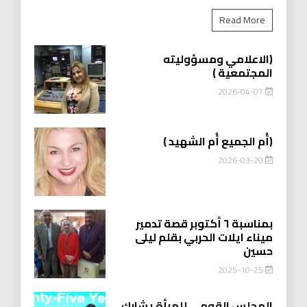
Read More
(الاعلامي ومسؤوليته
المجتمعية )
2026-04-07
(أُم الجميع أُم الشهيد )
2026-03-20
بمناسبة ٦ أكتوبر قصة تدمير
ميناء ايلات الحربي بقلم ليلى
حسين
2025-10-25
المجلس القومي للمرأة يشارك