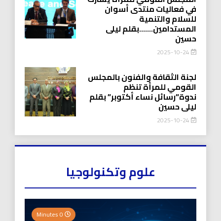
في فعاليات منتدى أسوان
للسلام والتنمية
المستدامين…….بقلم ليلى
حسين
2025-10-24
لجنة الثقافة والفنون بالمجلس
القومي للمرأة تنظم
ندوة”رسائل نساء أكتوبر” بقلم
ليلى حسين
2025-10-24
علوم وتكنولوجيا
0 Minutes