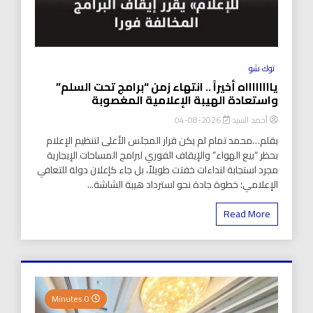
توك شو
يااااااااه أخيراً .. انتهاء زمن “برامج تحت السلم”
واستعادة الهيبة الإعلامية المغصوبة
أحمد السيد
2026-08-04
بقلم…محمد تمام لم يكن قرار المجلس الأعلى لتنظيم الإعلام
بحظر “بيع الهواء” والإيقاف الفوري لبرامج المساحات الإيجارية
مجرد استجابة لنداءات خفتت طويلاً، بل جاء كإعلان دولة للتعافي
الإعلامي؛ خطوة جادة نحو استرداد هيبة الشاشة...
Read More
0 Minutes