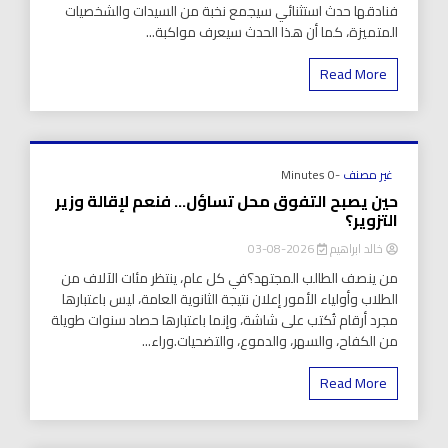
فنادقها حدث استثنائي سيجمع نخبة من السيدات والشخصيات
المتميزة، كما أن هذا الحدث سيعرف مواكبة...
Read More
غير مصنف
-0 Minutes
حين يصبح التفوق محل تساؤل… فنعم لإقالة وزير
التزوير؟
خالد ابراهيم
2026-08-03
من ينصف الطالب المجتهد؟في كل عام، ينتظر مئات الآلاف من
الطلاب وأولياء الأمور إعلان نتيجة الثانوية العامة، ليس باعتبارها
مجرد أرقام تُكتب على شاشة، وإنما باعتبارها حصاد سنوات طويلة
من الكفاح، والسهر، والدموع، والتضحيات.وراء...
Read More