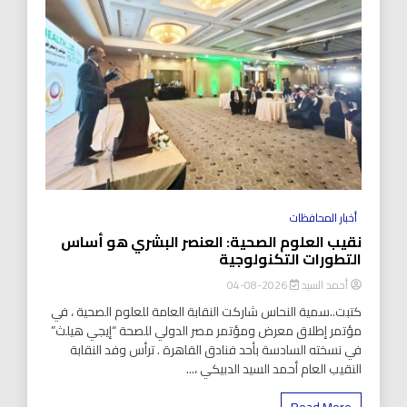
أخبار المحافظات
نقيب العلوم الصحية: العنصر البشري هو أساس
التطورات التكنولوجية
أحمد السيد
2026-08-04
كتبت..سمية النحاس شاركت النقابة العامة للعلوم الصحية ، في
مؤتمر إطلاق معرض ومؤتمر مصر الدولي للصحة “إيجي هيلث”
في نسخته السادسة بأحد فنادق القاهرة . ترأس وفد النقابة
النقيب العام أحمد السيد الدبيكي ،...
Read More