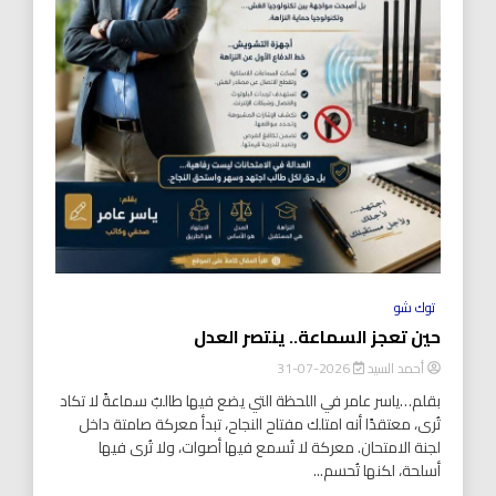
توك شو
حين تعجز السماعة.. ينتصر العدل
أحمد السيد
2026-07-31
بقلم…ياسر عامر في اللحظة التي يضع فيها طالبٌ سماعةً لا تكاد
تُرى، معتقدًا أنه امتلك مفتاح النجاح، تبدأ معركة صامتة داخل
لجنة الامتحان. معركة لا تُسمع فيها أصوات، ولا تُرى فيها
أسلحة، لكنها تُحسم...