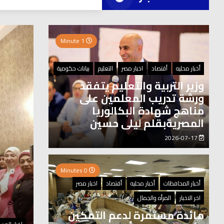
العر
1 Minute
0 Minutes
أخبار محليه
أقتصاد
اخبار مصر
التعليم
بيانات حكومية
وزير التربية والتعليم يتفقد
ورشة تدريب المعلمين على
مناهج شهادة البكالوريا
المصريةبقلم ليلى حسين
2026-07-17
0 Minutes
أخبار المحافظات
أخبار محليه
أقتصاد
اخبار مصر
اخر الاخبار
المرأه والجمال
مائدة مستمرة لدعم التمكين