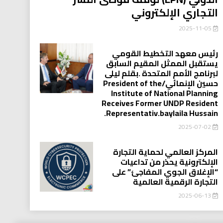
التجاري الإلكتروني
2025-11-05
رئيس معهد التخطيط القومي
يستقبل الممثل المقيم السابق
لبرنامج الأمم المتحدة .بقلم ليلى
حسين الإنمائي/President of the
Institute of National Planning
Receives Former UNDP Resident
.Representativ.baylaila Hussain
2025-07-02
المركز العالمي لحماية التجارة
الإلكترونية يحذر من تداعيات
“الإغلاق الجوي المفاجئ” على
التجارة الرقمية العالمية
2025-06-13