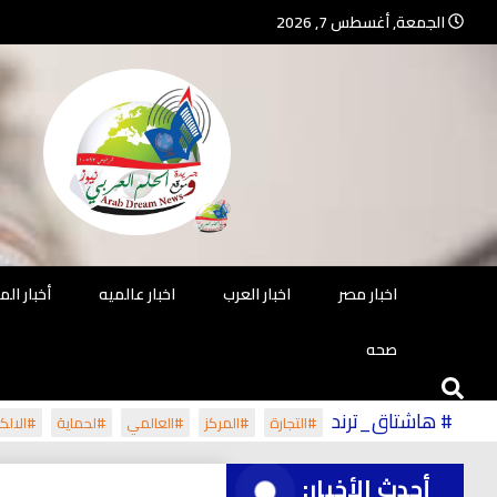
Ski
الجمعة, أغسطس 7, 2026
t
conten
جريدة مستقلة – صحافة تضيئ لك الو
جريد
اخبار مصر
اخبار العرب
اخبار عالميه
أخبار ال
صحه
# هاشتاق_ترند
#التجارة
#المركز
#العالمي
#لحماية
#الالكت
أحدث الأخبار: