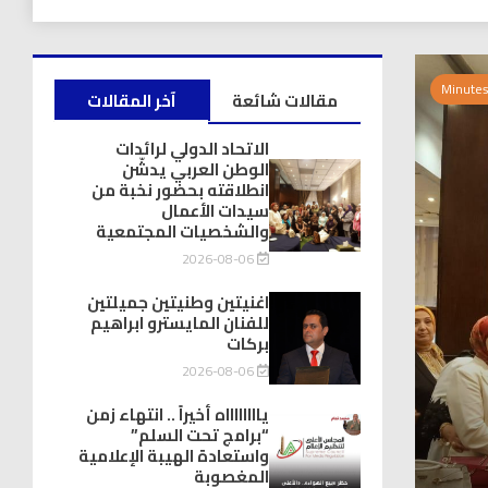
مقالات شائعة
آخر المقالات
الاتحاد الدولي لرائدات
الوطن العربي يدشّن
انطلاقته بحضور نخبة من
سيدات الأعمال
والشخصيات المجتمعية
2026-08-06
اغنيتين وطنيتين جميلتين
للفنان المايسترو ابراهيم
بركات
2026-08-06
يااااااااه أخيراً .. انتهاء زمن
“برامج تحت السلم”
واستعادة الهيبة الإعلامية
المغصوبة