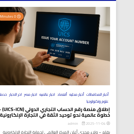
0 Minutes
أخبار المحافظات
أخبار محليه
أقتصاد
اخبار عالميه
اخبار مصر
اخر الاخبار
خدما
علوم وتكنولوجيا
إطلاق منصة رقم الحساب التجاري الد
خطوة عالمية نحو توحيد الثقة في التجارة الإلكترونية
2025-11-04
admin
بقلم – ولاء مجدي أعلن المركز العالمي لحماية التجارة الإلكترونية