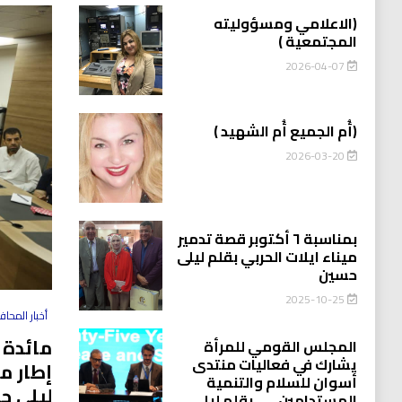
(الاعلامي ومسؤوليته
المجتمعية )
2026-04-07
(أُم الجميع أُم الشهيد )
2026-03-20
بمناسبة ٦ أكتوبر قصة تدمير
ميناء ايلات الحربي بقلم ليلى
حسين
2025-10-25
أخبار المحا
مائدة 
المجلس القومي للمرأة
يشارك في فعاليات منتدى
إطار م
أسوان للسلام والتنمية
ليلى ح
المستدامين…….بقلم ليلى