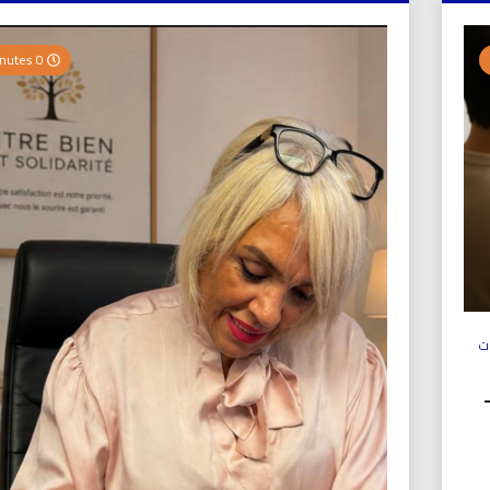
0 Minutes
ت
ولي (UICS-ICN) –