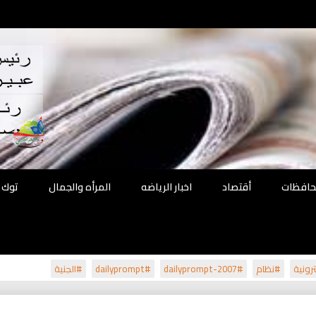
اقع
ة الحل
محافظات
أقتصاد
اخبار الرياضه
المرأه والجمال
توك 
رونية
#نظام
#dailyprompt-2007
#dailyprompt
#الجنية