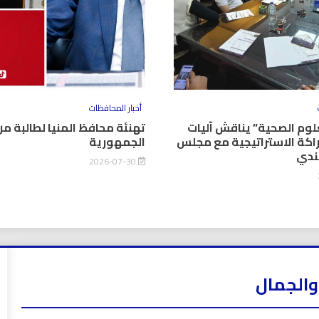
أخبار المحافظات
وم الصحية” يناقش آليات
تهنئة محافظ المنيا لطالبة من
اكة الاستراتيجية مع مجلس
الجمهورية
كندي
2026-07-30
والجمال