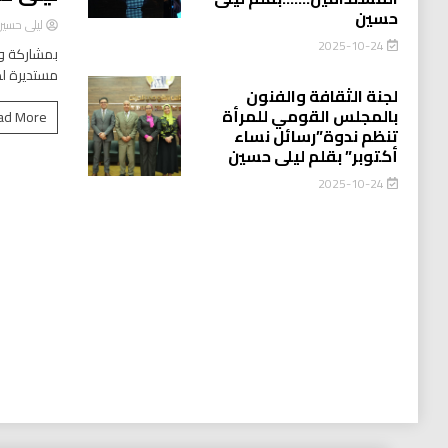
حسين
ليلى حسي
2025-10-24
بمشاركة وا
مستديرة لد
لجنة الثقافة والفنون
بالمجلس القومي للمرأة
ad More
تنظم ندوة”رسائل نساء
أكتوبر” بقلم ليلى حسين
2025-10-24