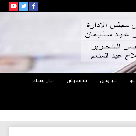
م
شو
دنيا ودين
ثقافه وفن
رجال ونساء