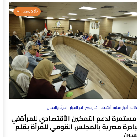
0 Minutes
فظات
أخبار محليه
أقتصاد
اخبار مصر
اخر الاخبار
المرأه والجمال
مستمرة لدعم التمكين الأقتصادي للمرأةفي
بادرة مصرية بالمجلس القومي للمرأة بقلم
سين