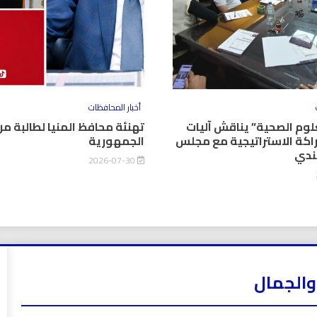
أخبار المحافظات
وم الصحية” يناقش آليات
تهنئة محافظ المنيا لطالبة من
اكة الاستراتيجية مع مجلس
الجمهورية
كندي
2026-07-30
والجمال