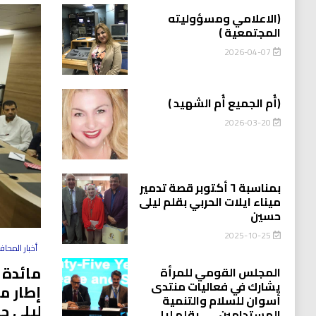
(الاعلامي ومسؤوليته
المجتمعية )
2026-04-07
(أُم الجميع أُم الشهيد )
2026-03-20
بمناسبة ٦ أكتوبر قصة تدمير
ميناء ايلات الحربي بقلم ليلى
حسين
2025-10-25
أخبار المحا
مائدة 
المجلس القومي للمرأة
يشارك في فعاليات منتدى
إطار م
أسوان للسلام والتنمية
ليلى ح
المستدامين…….بقلم ليلى