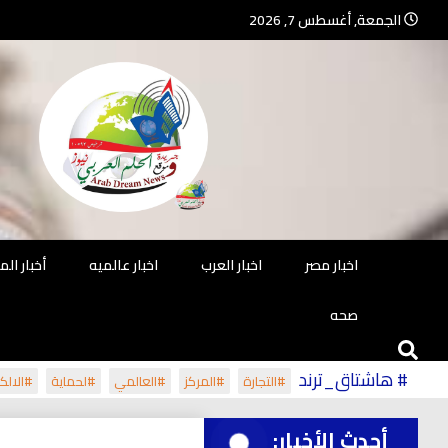
Ski
الجمعة, أغسطس 7, 2026
t
conten
جريدة مستقلة – صحافة تضيئ لك الو
جريد
اخبار مصر
اخبار العرب
اخبار عالميه
أخبار ال
صحه
# هاشتاق_ترند
#التجارة
#المركز
#العالمي
#لحماية
#الالكت
أحدث الأخبار: