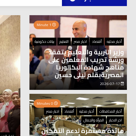
العر
1 Minute
0 Minutes
أخبار محليه
أقتصاد
اخبار مصر
التعليم
بيانات حكومية
وزير التربية والتعليم يتفقد
ورشة تدريب المعلمين على
مناهج شهادة البكالوريا
المصريةبقلم ليلى حسين
2026-07-17
0 Minutes
أخبار المحافظات
أخبار محليه
أقتصاد
اخبار مصر
اخر الاخبار
المرأه والجمال
مائدة مستمرة لدعم التمكين