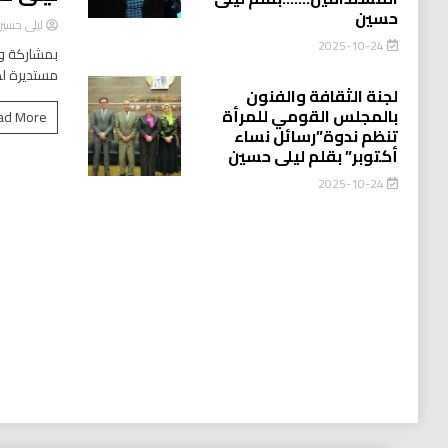
حسين
ليلى حسي
2025-10-24
بمشاركة وا
مستديرة لد
لجنة الثقافة والفنون
بالمجلس القومي للمرأة
ad More
تنظم ندوة”رسائل نساء
أكتوبر” بقلم ليلى حسين
2025-10-24