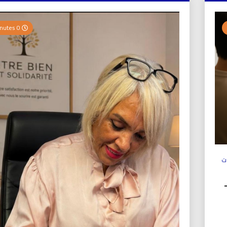
0 Minutes
ت
ولي (UICS-ICN) –