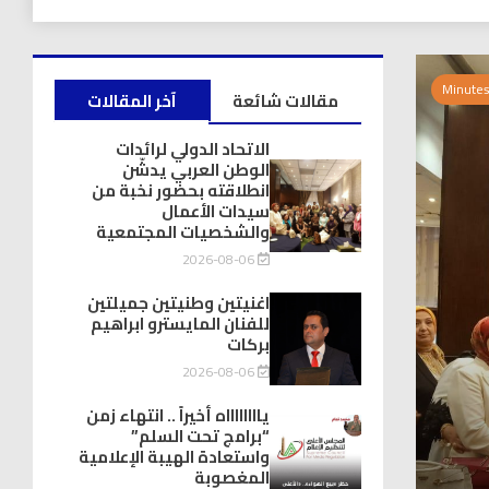
مقالات شائعة
آخر المقالات
الاتحاد الدولي لرائدات
الوطن العربي يدشّن
انطلاقته بحضور نخبة من
سيدات الأعمال
والشخصيات المجتمعية
2026-08-06
اغنيتين وطنيتين جميلتين
للفنان المايسترو ابراهيم
بركات
2026-08-06
يااااااااه أخيراً .. انتهاء زمن
“برامج تحت السلم”
واستعادة الهيبة الإعلامية
المغصوبة