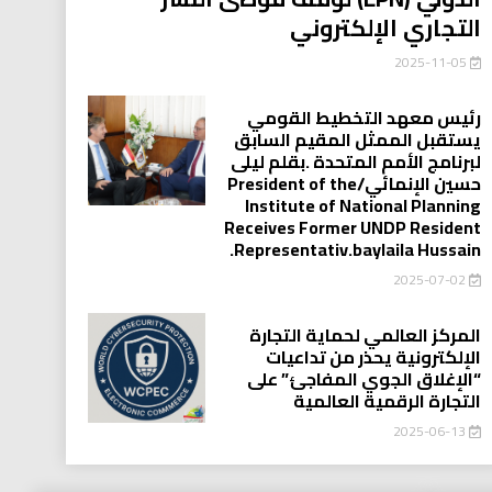
التجاري الإلكتروني
2025-11-05
رئيس معهد التخطيط القومي
يستقبل الممثل المقيم السابق
لبرنامج الأمم المتحدة .بقلم ليلى
حسين الإنمائي/President of the
Institute of National Planning
Receives Former UNDP Resident
.Representativ.baylaila Hussain
2025-07-02
المركز العالمي لحماية التجارة
الإلكترونية يحذر من تداعيات
“الإغلاق الجوي المفاجئ” على
التجارة الرقمية العالمية
2025-06-13