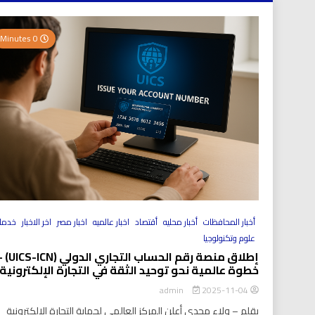
0 Minutes
أخبار المحافظات
أخبار محليه
أقتصاد
اخبار عالميه
اخبار مصر
اخر الاخبار
خدما
علوم وتكنولوجيا
إطلاق منصة رقم الحساب التجاري الد
خطوة عالمية نحو توحيد الثقة في التجارة الإلكترونية
2025-11-04
admin
بقلم – ولاء مجدي أعلن المركز العالمي لحماية التجارة الإلكترونية