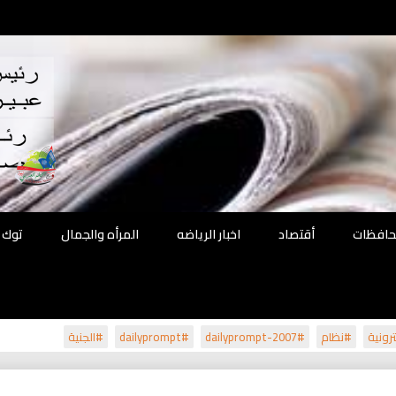
اقع
ة الحل
محافظات
أقتصاد
اخبار الرياضه
المرأه والجمال
توك 
رونية
#نظام
#dailyprompt-2007
#dailyprompt
#الجنية