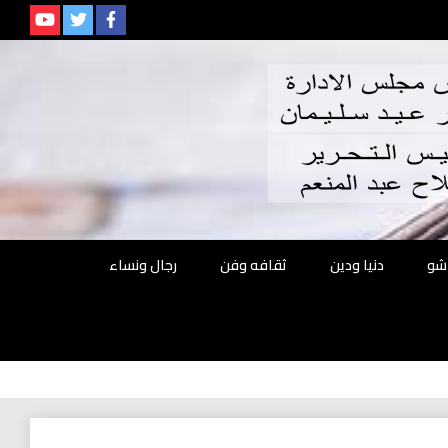
م
شو
دنيا ودين
ثقافه وفن
رجال ونساء