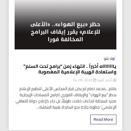
توك شو
يااااااااه أخيراً .. انتهاء زمن “برامج تحت السلم”
واستعادة الهيبة الإعلامية المغصوبة
أحمد السيد
2026-08-04
بقلم…محمد تمام لم يكن قرار المجلس الأعلى لتنظيم الإعلام
بحظر “بيع الهواء” والإيقاف الفوري لبرامج المساحات الإيجارية
مجرد استجابة لنداءات خفتت طويلاً، بل جاء كإعلان دولة للتعافي
الإعلامي؛ خطوة جادة نحو استرداد هيبة الشاشة...
Read More