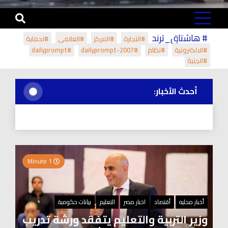
# هاشتاق_ترند
#التجارة
#المركز
#العالمي
#لحماية
#الالكترونية
#نظام
#dailyprompt-2007
#dailyprompt
#الجنية
أحدث الأخبار:
1 Minute
أخبار محليه
أقتصاد
اخبار مصر
التعليم
بيانات حكومية
وزير التربية والتعليم يتفقد ورشة تدريب