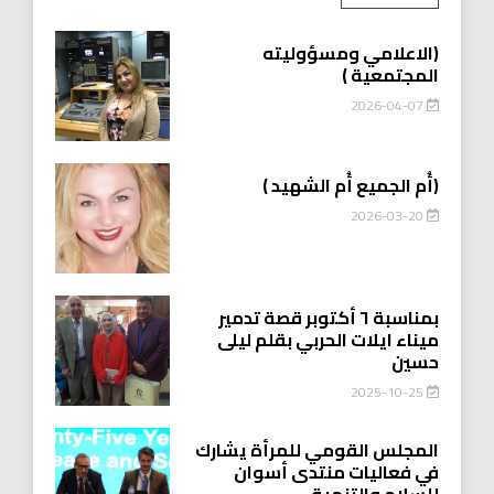
(الاعلامي ومسؤوليته
المجتمعية )
2026-04-07
(أُم الجميع أُم الشهيد )
2026-03-20
بمناسبة ٦ أكتوبر قصة تدمير
ميناء ايلات الحربي بقلم ليلى
حسين
2025-10-25
المجلس القومي للمرأة يشارك
في فعاليات منتدى أسوان
للسلام والتنمية