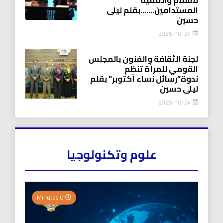
المستدامين…….بقلم ليلى
حسين
2025-10-24
لجنة الثقافة والفنون بالمجلس
القومي للمرأة تنظم
ندوة”رسائل نساء أكتوبر” بقلم
ليلى حسين
2025-10-24
علوم وتكنولوجيا
0 Minutes