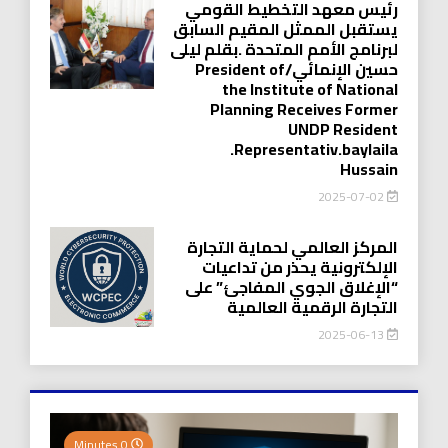
رئيس معهد التخطيط القومي
يستقبل الممثل المقيم السابق
لبرنامج الأمم المتحدة .بقلم ليلى
حسين الإنمائي/President of
the Institute of National
Planning Receives Former
UNDP Resident
.Representativ.baylaila
Hussain
2025-07-02
المركز العالمي لحماية التجارة
الإلكترونية يحذر من تداعيات
“الإغلاق الجوي المفاجئ” على
التجارة الرقمية العالمية
2025-06-13
0 Minutes