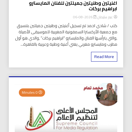
اغنيتين وطنيتين جميلتين للفنان المايسترو
ابراهيم بركات
عبير سليمان
2026-08-06
كتب / شادي احمد تم تسجيل أغنيتين وطنيتين جميلتين بتنسيق
مع جمعية الأركسترا السمفونية المغربية للموسيقى الأصيلة
,والتي يترأسها الفنان والمايسترو “ابراهيم بركات” ,والدي هو أول
مطرب ومايسترو مغربي يغني أغنية وطنية وعربية بالقاهرة...
Read More
0 Minutes