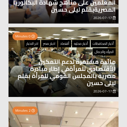
المعلمين على مناهج شهادة البكالوريا
المصريةبقلم ليلى حسين
2026-07-17
0 Minutes
أخبار المحافظات
أخبار محليه
أقتصاد
اخبار مصر
اخر الاخبار
المرأه والجمال
مائدة مستمرة لدعم التمكين
الأقتصادي للمرأةفي إطار مبادرة
مصرية بالمجلس القومي للمرأة بقلم
ليلى حسين
2026-07-17
0 Minutes