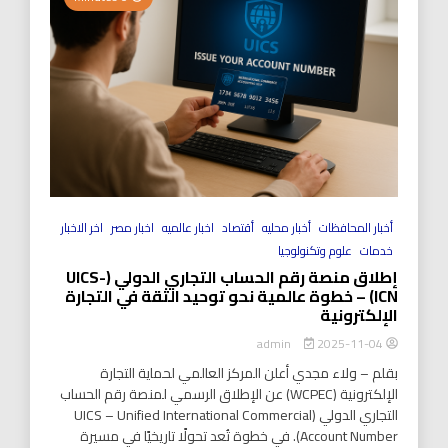
أخبار المحافظات
أخبار محليه
أقتصاد
اخبار عالميه
اخبار مصر
اخر الاخبار
خدمات
علوم وتكنولوجيا
إطلاق منصة رقم الحساب التجاري الدولي (UICS-
ICN) – خطوة عالمية نحو توحيد الثقة في التجارة
الإلكترونية
2025-11-04
admin
بقلم – ولاء مجدي أعلن المركز العالمي لحماية التجارة
الإلكترونية (WCPEC) عن الإطلاق الرسمي لمنصة رقم الحساب
التجاري الدولي (UICS – Unified International Commercial
Account Number). في خطوة تُعد تحولًا تاريخيًا في مسيرة