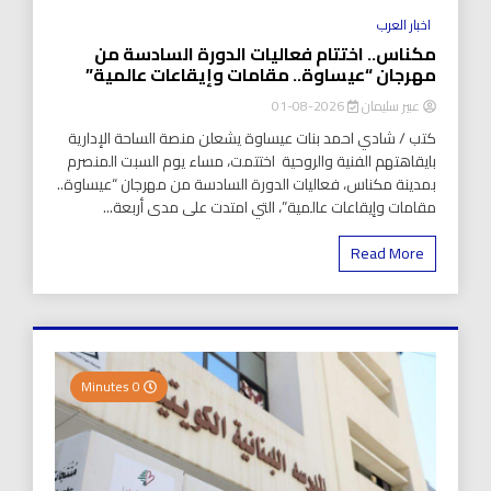
اخبار العرب
مكناس.. اختتام فعاليات الدورة السادسة من
مهرجان “عيساوة.. مقامات وإيقاعات عالمية”
عبير سليمان
2026-08-01
كتب / شادي احمد بنات عيساوة يشعلن منصة الساحة الإدارية
بايقاهتهم الفنية والروحية اختتمت، مساء يوم السبت المنصرم
بمدينة مكناس، فعاليات الدورة السادسة من مهرجان “عيساوة..
مقامات وإيقاعات عالمية”، التي امتدت على مدى أربعة...
Read More
0 Minutes