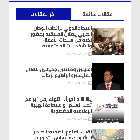
مقالات شائعة
آخر المقالات
الاتحاد الدولي لرائدات الوطن
العربي يدشّن انطلاقته بحضور
نخبة من سيدات الأعمال
والشخصيات المجتمعية
2026-08-06
اغنيتين وطنيتين جميلتين للفنان
المايسترو ابراهيم بركات
2026-08-06
يااااااااه أخيراً .. انتهاء زمن “برامج
تحت السلم” واستعادة الهيبة
الإعلامية المغصوبة
2026-08-04
نقيب العلوم الصحية: العنصر
البشري هو أساس التطورات