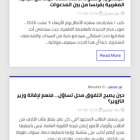
المغربية بفرنسا من بين المدعوات
عبير سليمان
2026-08-03
كتب / شادياحمد ستتجه الأنظار يوم الأربعاء 5 غشت 2026 ،
صوب مصر الجديدة بالعاصمة القاهرة، حيث ستحتضن أحد
فنادقها حدث استثنائي سيجمع نخبة من السيدات والشخصيات
المتميزة، كما أن هذا الحدث سيعرف مواكبة...
Read More
غير مصنف
-0 Minutes
حين يصبح التفوق محل تساؤل… فنعم لإقالة وزير
التزوير؟
خالد ابراهيم
2026-08-03
من ينصف الطالب المجتهد؟في كل عام، ينتظر مئات الآلاف من
الطلاب وأولياء الأمور إعلان نتيجة الثانوية العامة، ليس باعتبارها
مجرد أرقام تُكتب على شاشة، وإنما باعتبارها حصاد سنوات طويلة
من الكفاح، والسهر، والدموع، والتضحيات.وراء...