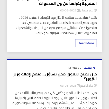
المغربية بفرنسا من بين المدعوات
عبير سليمان
2026-08-03
كتب / شادياحمد ستتجه الأنظار يوم الأربعاء 5 غشت 2026 ،
صوب مصر الجديدة بالعاصمة القاهرة، حيث ستحتضن أحد
فنادقها حدث استثنائي سيجمع نخبة من السيدات والشخصيات
المتميزة، كما أن هذا الحدث سيعرف مواكبة...
Read More
غير مصنف
-0 Minutes
حين يصبح التفوق محل تساؤل… فنعم لإقالة وزير
التزوير؟
خالد ابراهيم
2026-08-03
من ينصف الطالب المجتهد؟في كل عام، ينتظر مئات الآلاف من
الطلاب وأولياء الأمور إعلان نتيجة الثانوية العامة، ليس باعتبارها
مجرد أرقام تُكتب على شاشة، وإنما باعتبارها حصاد سنوات طويلة
من الكفاح، والسهر، والدموع، والتضحيات.وراء...