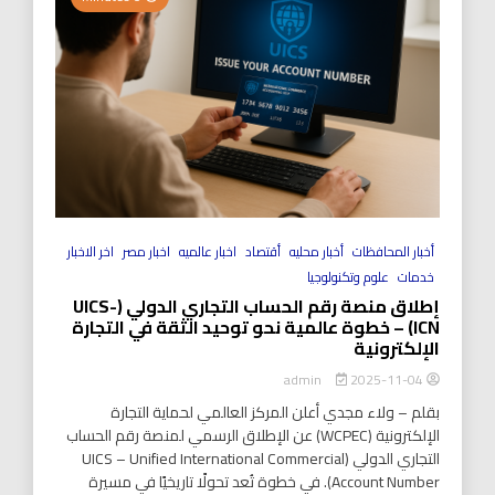
أخبار المحافظات
أخبار محليه
أقتصاد
اخبار عالميه
اخبار مصر
اخر الاخبار
خدمات
علوم وتكنولوجيا
إطلاق منصة رقم الحساب التجاري الدولي (UICS-
ICN) – خطوة عالمية نحو توحيد الثقة في التجارة
الإلكترونية
2025-11-04
admin
بقلم – ولاء مجدي أعلن المركز العالمي لحماية التجارة
الإلكترونية (WCPEC) عن الإطلاق الرسمي لمنصة رقم الحساب
التجاري الدولي (UICS – Unified International Commercial
Account Number). في خطوة تُعد تحولًا تاريخيًا في مسيرة