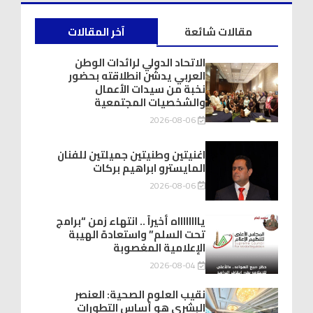
مقالات شائعة
آخر المقالات
الاتحاد الدولي لرائدات الوطن
العربي يدشّن انطلاقته بحضور
نخبة من سيدات الأعمال
والشخصيات المجتمعية
2026-08-06
اغنيتين وطنيتين جميلتين للفنان
المايسترو ابراهيم بركات
2026-08-06
يااااااااه أخيراً .. انتهاء زمن “برامج
تحت السلم” واستعادة الهيبة
الإعلامية المغصوبة
2026-08-04
نقيب العلوم الصحية: العنصر
البشري هو أساس التطورات