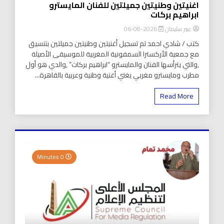
اغنيتين وطنيتين جميلتين للفنان المايسترو
ابراهيم بركات
عبير سليمان
2026-08-06
كتب / شادي احمد تم تسجيل أغنيتين وطنيتين جميلتين بتنسيق
مع جمعية الأركسترا السمفونية المغربية للموسيقى الأصيلة
,والتي يترأسها الفنان والمايسترو “ابراهيم بركات” ,والدي هو أول
مطرب ومايسترو مغربي يغني أغنية وطنية وعربية بالقاهرة...
Read More
0 Minutes