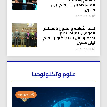
المستدامين…….بقلم ليلى
حسين
2025-10-24
لجنة الثقافة والفنون بالمجلس
القومي للمرأة تنظم
ندوة”رسائل نساء أكتوبر” بقلم
ليلى حسين
2025-10-24
علوم وتكنولوجيا
0 Minutes