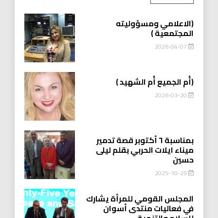
(الاعلامي ومسؤوليته
المجتمعية )
2026-04-07
(أُم الجميع أُم الشهيد )
2026-03-20
بمناسبة ٦ أكتوبر قصة تدمير
ميناء ايلات الحربي بقلم ليلى
حسين
2025-10-25
المجلس القومي للمرأة يشارك
في فعاليات منتدى أسوان
للسلام والتنمية