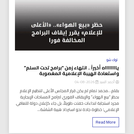
توك شو
يااااااااه أخيراً .. انتهاء زمن “برامج تحت السلم”
واستعادة الهيبة الإعلامية المغصوبة
أحمد السيد
2026-08-04
بقلم…محمد تمام لم يكن قرار المجلس الأعلى لتنظيم الإعلام
بحظر “بيع الهواء” والإيقاف الفوري لبرامج المساحات الإيجارية
مجرد استجابة لنداءات خفتت طويلاً، بل جاء كإعلان دولة للتعافي
الإعلامي؛ خطوة جادة نحو استرداد هيبة الشاشة...
Read More