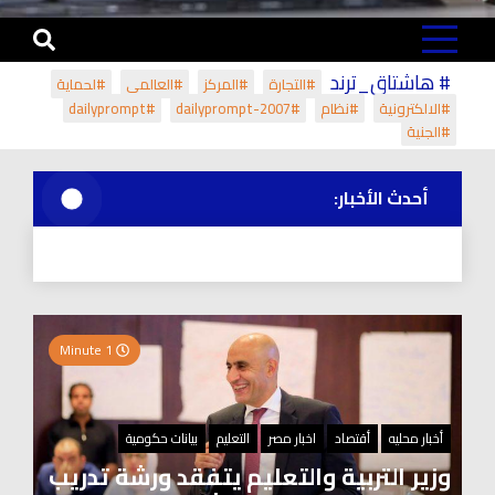
# هاشتاق_ترند
#التجارة
#المركز
#العالمي
#لحماية
#الالكترونية
#نظام
#dailyprompt-2007
#dailyprompt
#الجنية
أحدث الأخبار:
1 Minute
أخبار محليه
أقتصاد
اخبار مصر
التعليم
بيانات حكومية
وزير التربية والتعليم يتفقد ورشة تدريب