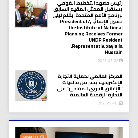
رئيس معهد التخطيط القومي
يستقبل الممثل المقيم السابق
لبرنامج الأمم المتحدة .بقلم ليلى
حسين الإنمائي/President of
the Institute of National
Planning Receives Former
UNDP Resident
.Representativ.baylaila
Hussain
2025-07-02
المركز العالمي لحماية التجارة
الإلكترونية يحذر من تداعيات
“الإغلاق الجوي المفاجئ” على
التجارة الرقمية العالمية
2025-06-13
0 Minutes