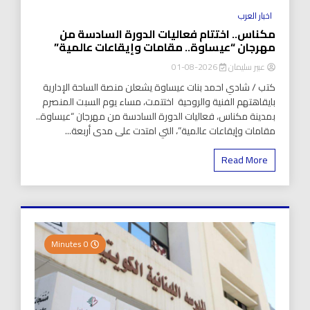
اخبار العرب
مكناس.. اختتام فعاليات الدورة السادسة من
مهرجان “عيساوة.. مقامات وإيقاعات عالمية”
عبير سليمان
2026-08-01
كتب / شادي احمد بنات عيساوة يشعلن منصة الساحة الإدارية
بايقاهتهم الفنية والروحية اختتمت، مساء يوم السبت المنصرم
بمدينة مكناس، فعاليات الدورة السادسة من مهرجان “عيساوة..
مقامات وإيقاعات عالمية”، التي امتدت على مدى أربعة...
Read More
0 Minutes