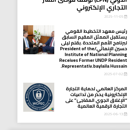
التجاري الإلكتروني
2025-11-05
رئيس معهد التخطيط القومي
يستقبل الممثل المقيم السابق
لبرنامج الأمم المتحدة .بقلم ليلى
حسين الإنمائي/President of the
Institute of National Planning
Receives Former UNDP Resident
.Representativ.baylaila Hussain
2025-07-02
المركز العالمي لحماية التجارة
الإلكترونية يحذر من تداعيات
“الإغلاق الجوي المفاجئ” على
التجارة الرقمية العالمية
2025-06-13