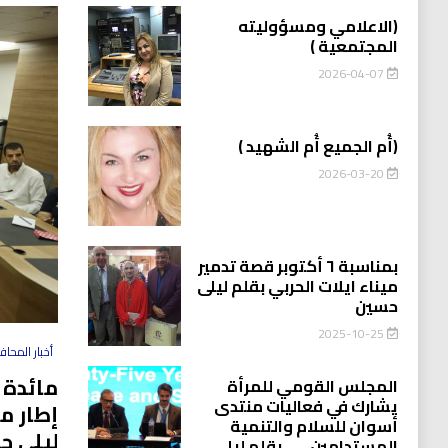
(الاعلامي ومسؤوليته
المجتمعية )
2026-04-07
(أُم الجميع أُم الشهيد )
2026-03-20
بمناسبة ٦ أكتوبر قصة تدمير
ميناء ايلات الحربي بقلم ليلى
حسين
2025-10-25
أخبار المحا
مائدة 
المجلس القومي للمرأة
يشارك في فعاليات منتدى
إطار م
أسوان للسلام والتنمية
ليلى ح
المستدامين…….بقلم ليلى