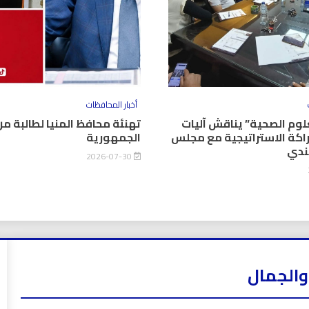
أخبار المحافظات
وم الصحية” يناقش آليات
تهنئة محافظ المنيا لطالبة من
اكة الاستراتيجية مع مجلس
الجمهورية
كندي
2026-07-30
والجمال