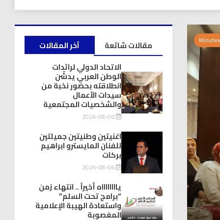
مقالات شائعة
آخر المقالات
الاتحاد الدولي لرائدات
الوطن العربي يدشّن
انطلاقته بحضور نخبة من
سيدات الأعمال
والشخصيات المجتمعية
2026-08-06
اغنيتين وطنيتين جميلتين
للفنان المايسترو ابراهيم
بركات
2026-08-06
يااااااااه أخيراً .. انتهاء زمن
“برامج تحت السلم”
واستعادة الهيبة الإعلامية
المغصوبة