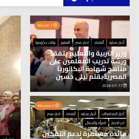
العر
1 Minute
0 Minutes
أخبار محليه
أقتصاد
اخبار مصر
التعليم
بيانات حكومية
وزير التربية والتعليم يتفقد
ورشة تدريب المعلمين على
مناهج شهادة البكالوريا
المصريةبقلم ليلى حسين
2026-07-17
0 Minutes
أخبار المحافظات
أخبار محليه
أقتصاد
اخبار مصر
اخر الاخبار
المرأه والجمال
مائدة مستمرة لدعم التمكين