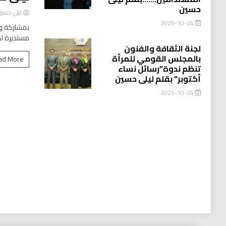
حسين
ليلى حسي
2025-10-24
بمشاركة وا
مستديرة لد
لجنة الثقافة والفنون
بالمجلس القومي للمرأة
ad More
تنظم ندوة”رسائل نساء
أكتوبر” بقلم ليلى حسين
2025-10-24