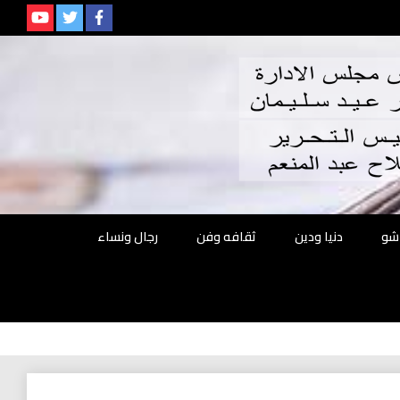
م
شو
دنيا ودين
ثقافه وفن
رجال ونساء