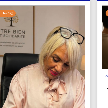
0 Minutes
ت
ولي (UICS-ICN) –