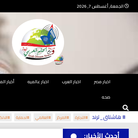
Ski
الجمعة, أغسطس 7, 2026
t
conten
جريدة مستقلة – صحافة تضيئ لك الو
جريد
اخبار مصر
اخبار العرب
اخبار عالميه
أخبار ال
صحه
# هاشتاق_ترند
#التجارة
#المركز
#العالمي
#لحماية
#الالكت
أحدث الأخبار: