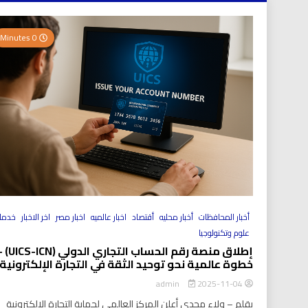
0 Minutes
أخبار المحافظات
أخبار محليه
أقتصاد
اخبار عالميه
اخبار مصر
اخر الاخبار
خدما
علوم وتكنولوجيا
إطلاق منصة رقم الحساب التجاري الد
خطوة عالمية نحو توحيد الثقة في التجارة الإلكترونية
2025-11-04
admin
بقلم – ولاء مجدي أعلن المركز العالمي لحماية التجارة الإلكترونية