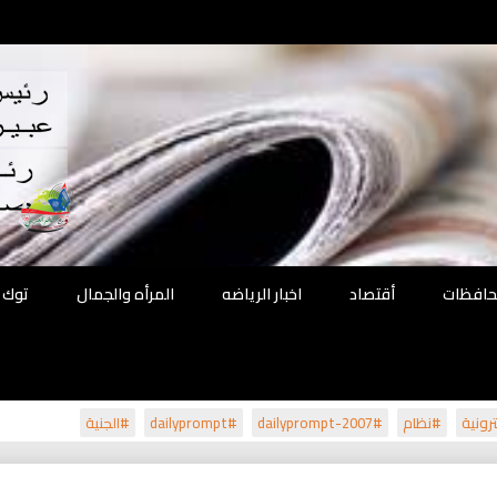
اقع
ة الحل
محافظات
أقتصاد
اخبار الرياضه
المرأه والجمال
توك 
رونية
#نظام
#dailyprompt-2007
#dailyprompt
#الجنية