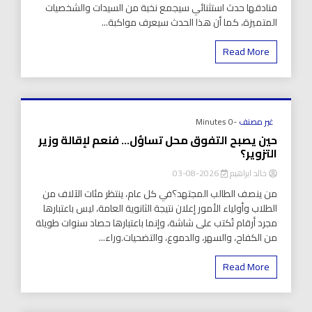
فنادقها حدث استثنائي سيجمع نخبة من السيدات والشخصيات
المتميزة، كما أن هذا الحدث سيعرف مواكبة...
Read More
غير مصنف
-0 Minutes
حين يصبح التفوق محل تساؤل… فنعم لإقالة وزير
التزوير؟
خالد ابراهيم
2026-08-03
من ينصف الطالب المجتهد؟في كل عام، ينتظر مئات الآلاف من
الطلاب وأولياء الأمور إعلان نتيجة الثانوية العامة، ليس باعتبارها
مجرد أرقام تُكتب على شاشة، وإنما باعتبارها حصاد سنوات طويلة
من الكفاح، والسهر، والدموع، والتضحيات.وراء...
Read More