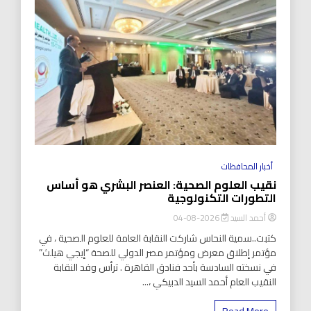
أخبار المحافظات
نقيب العلوم الصحية: العنصر البشري هو أساس
التطورات التكنولوجية
أحمد السيد
2026-08-04
كتبت..سمية النحاس شاركت النقابة العامة للعلوم الصحية ، في
مؤتمر إطلاق معرض ومؤتمر مصر الدولي للصحة “إيجي هيلث”
في نسخته السادسة بأحد فنادق القاهرة . ترأس وفد النقابة
النقيب العام أحمد السيد الدبيكي ،...
Read More