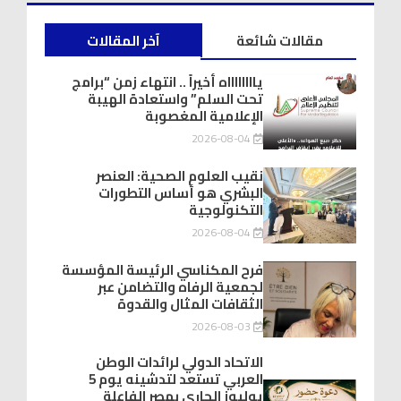
مقالات شائعة
آخر المقالات
يااااااااه أخيراً .. انتهاء زمن “برامج
تحت السلم” واستعادة الهيبة
الإعلامية المغصوبة
2026-08-04
نقيب العلوم الصحية: العنصر
البشري هو أساس التطورات
التكنولوجية
2026-08-04
فرح المكناسي الرئيسة المؤسسة
لجمعية الرفاه والتضامن عبر
الثقافات المثال والقدوة
2026-08-03
الاتحاد الدولي لرائدات الوطن
العربي تستعد لتدشينه يوم 5
يوليوز الجاري بمصر الفاعلة