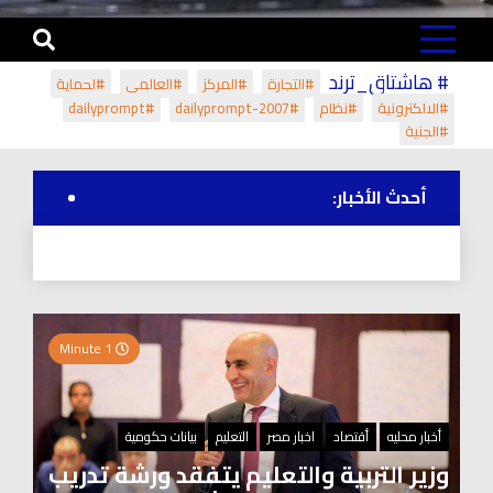
# هاشتاق_ترند
#التجارة
#المركز
#العالمي
#لحماية
#الالكترونية
#نظام
#dailyprompt-2007
#dailyprompt
#الجنية
أحدث الأخبار:
1 Minute
أخبار محليه
أقتصاد
اخبار مصر
التعليم
بيانات حكومية
وزير التربية والتعليم يتفقد ورشة تدريب