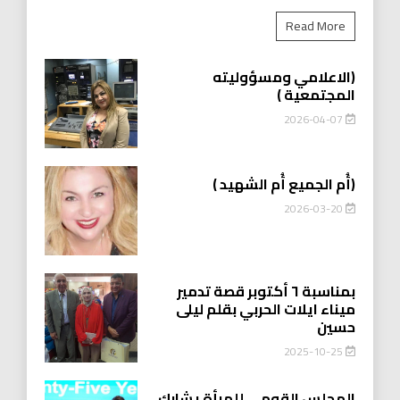
Read More
(الاعلامي ومسؤوليته
المجتمعية )
2026-04-07
(أُم الجميع أُم الشهيد )
2026-03-20
بمناسبة ٦ أكتوبر قصة تدمير
ميناء ايلات الحربي بقلم ليلى
حسين
2025-10-25
المجلس القومي للمرأة يشارك