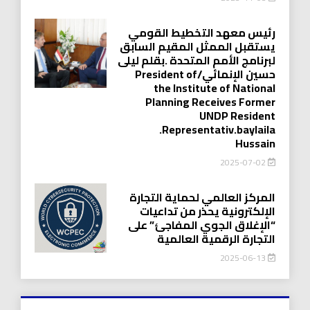
رئيس معهد التخطيط القومي
يستقبل الممثل المقيم السابق
لبرنامج الأمم المتحدة .بقلم ليلى
حسين الإنمائي/President of
the Institute of National
Planning Receives Former
UNDP Resident
.Representativ.baylaila
Hussain
2025-07-02
المركز العالمي لحماية التجارة
الإلكترونية يحذر من تداعيات
“الإغلاق الجوي المفاجئ” على
التجارة الرقمية العالمية
2025-06-13