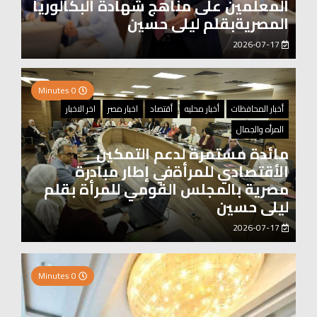
المعلمين على مناهج شهادة البكالوريا
المصريةبقلم ليلى حسين
2026-07-17
0 Minutes
أخبار المحافظات
أخبار محليه
أقتصاد
اخبار مصر
اخر الاخبار
المرأه والجمال
مائدة مستمرة لدعم التمكين
الأقتصادي للمرأةفي إطار مبادرة
مصرية بالمجلس القومي للمرأة بقلم
ليلى حسين
2026-07-17
0 Minutes