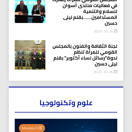
في فعاليات منتدى أسوان
للسلام والتنمية
المستدامين…….بقلم ليلى
حسين
2025-10-24
لجنة الثقافة والفنون بالمجلس
القومي للمرأة تنظم
ندوة”رسائل نساء أكتوبر” بقلم
ليلى حسين
2025-10-24
علوم وتكنولوجيا
0 Minutes