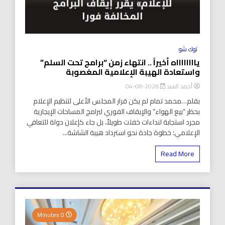
توك شو
يااااااااه أخيراً .. انتهاء زمن “برامج تحت السلم”
واستعادة الهيبة الإعلامية المغصوبة
أحمد السيد
2026-08-04
بقلم…محمد تمام لم يكن قرار المجلس الأعلى لتنظيم الإعلام
بحظر “بيع الهواء” والإيقاف الفوري لبرامج المساحات الإيجارية
مجرد استجابة لنداءات خفتت طويلاً، بل جاء كإعلان دولة للتعافي
الإعلامي؛ خطوة جادة نحو استرداد هيبة الشاشة...
Read More
0 Minutes