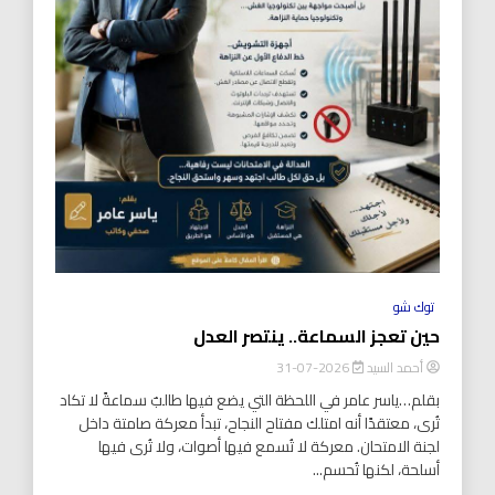
توك شو
حين تعجز السماعة.. ينتصر العدل
أحمد السيد
2026-07-31
بقلم…ياسر عامر في اللحظة التي يضع فيها طالبٌ سماعةً لا تكاد
تُرى، معتقدًا أنه امتلك مفتاح النجاح، تبدأ معركة صامتة داخل
لجنة الامتحان. معركة لا تُسمع فيها أصوات، ولا تُرى فيها
أسلحة، لكنها تُحسم...