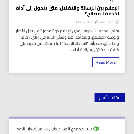
الإعلام بين الرسالة والتضليل: متى يتحول إلى أداة
لخدمة المصالح؟
أحمد السيد
2026-07-30
بقلم ..مجدي الشهيبي يؤدي الإعلام دورًا محوريًا في نقل الأخبار
وتوعية المجتمع، ويُعد أحد أهم وسائل التأثير في الرأي العام.
ولذلك يُوصف بأنه “السلطة الرابعة” لما يمتلكه من قدرة على
كشف الحقائق ومراقبة أداء...
Read More
تصفّح
مقالات أقدم
المقالات
163 مجموع المشاهدات
, 65 مشاهدات اليوم