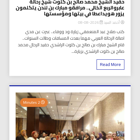
حفيد الشيخ محمد صالح بن كلوت شيخ رحالة
عابروالربع الخالى.. مرافقو مبارك بن لندن يتكلمون
يزور هويداعطا في بيتها ومؤسستها
أحمد السيد
2026-08-08
كتب صلاح عبد المنعمفي زيارة ود ووفاء.. عبرت عن مدي
اصالة الرحالة العربي مهما بعدت المسافات وطالت السنوات..
قام الشيخ مبارك بن صالح بن كلوت الراشدي حفيد الرحال محمد
صالح بن كلوت الراشدي بزيارة...
Read More
2 Minutes