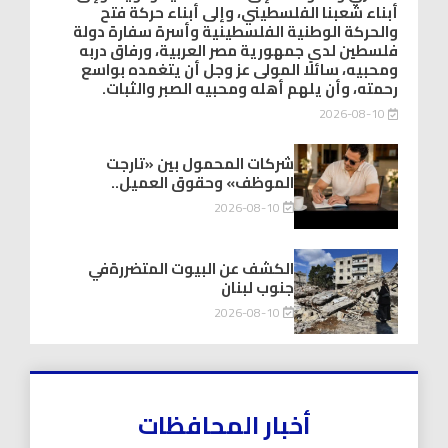
أبناء شعبنا الفلسطيني، وإلى أبناء حركة فتح
والحركة الوطنية الفلسطينية وأسرة سفارة دولة
فلسطين لدى جمهورية مصر العربية، ورفاق دربه
ومحبيه، سائلًا المولى عز وجل أن يتغمده بواسع
رحمته، وأن يلهم أهله ومحبيه الصبر والثبات.
2026-08-10
شركات المحمول بين «تارجت
الموظف» وحقوق العميل..
2026-08-10
الكشف عن البيوت المتضررةفي
جنوب لبنان
2026-08-10
أخبار المحافظات