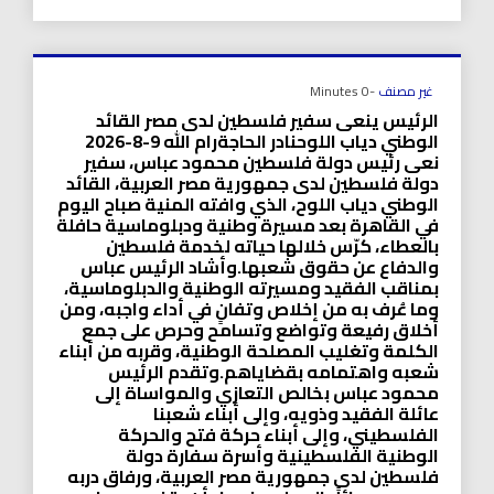
غير مصنف
-0 Minutes
الرئيس ينعى سفير فلسطين لدى مصر القائد
الوطني دياب اللوحنادر الحاجةرام الله 9-8-2026
نعى رئيس دولة فلسطين محمود عباس، سفير
دولة فلسطين لدى جمهورية مصر العربية، القائد
الوطني دياب اللوح، الذي وافته المنية صباح اليوم
في القاهرة بعد مسيرة وطنية ودبلوماسية حافلة
بالعطاء، كرّس خلالها حياته لخدمة فلسطين
والدفاع عن حقوق شعبها.وأشاد الرئيس عباس
بمناقب الفقيد ومسيرته الوطنية والدبلوماسية،
وما عُرف به من إخلاص وتفانٍ في أداء واجبه، ومن
أخلاق رفيعة وتواضع وتسامح وحرص على جمع
الكلمة وتغليب المصلحة الوطنية، وقربه من أبناء
شعبه واهتمامه بقضاياهم.وتقدم الرئيس
محمود عباس بخالص التعازي والمواساة إلى
عائلة الفقيد وذويه، وإلى أبناء شعبنا
الفلسطيني، وإلى أبناء حركة فتح والحركة
الوطنية الفلسطينية وأسرة سفارة دولة
فلسطين لدى جمهورية مصر العربية، ورفاق دربه