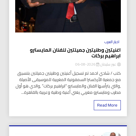
اخبار العرب
اغنيتين وطنيتين جميلتين للفنان المايسترو
ابراهيم بركات
عبير سليمان
2026-08-06
كتب / شادي احمد تم تسجيل أغنيتين وطنيتين جميلتين بتنسيق
مع جمعية الأركسترا السمفونية المغربية للموسيقى الأصيلة
,والتي يترأسها الفنان والمايسترو “ابراهيم بركات” ,والدي هو أول
مطرب ومايسترو مغربي يغني أغنية وطنية وعربية بالقاهرة...
Read More