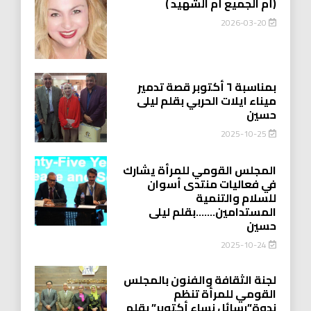
(أُم الجميع أُم الشهيد )
2026-03-20
بمناسبة ٦ أكتوبر قصة تدمير
ميناء ايلات الحربي بقلم ليلى
حسين
2025-10-25
المجلس القومي للمرأة يشارك
في فعاليات منتدى أسوان
للسلام والتنمية
المستدامين…….بقلم ليلى
حسين
2025-10-24
لجنة الثقافة والفنون بالمجلس
القومي للمرأة تنظم
ندوة”رسائل نساء أكتوبر” بقلم