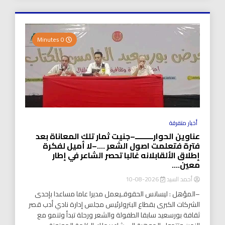
0 Minutes
أخبار متفرقة
عناوين الحوارـــــــــ–جنيت ثمار تلك المعاناة بعد
فترة فتعلمت اصول الشعر ….–لا أميل لفكرة
إطلاق الألقابلانه غالبا تحصر الشاعر في إطار
معين….
أحمد السيد
2026-08-10
–المؤهل : ليسانس الحقوقـيعمل مديرا عاما مساعدا بإحدى
الشركات الكبرى بقطاع البترولرئيس مجلس إدارة نادي أدب قصر
ثقافة بورسعيد سابقا الطفولة والشعر ورحلة تبدأ وتنمو مع