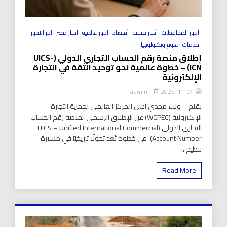
أخبار المحافظات
أخبار محليه
أقتصاد
اخبار عالميه
اخبار مصر
اخر الاخبار
خدمات
علوم وتكنولوجيا
إطلاق منصة رقم الحساب التجاري الدولي (UICS-
ICN) – خطوة عالمية نحو توحيد الثقة في التجارة
الإلكترونية
2025-11-04
admin
بقلم – ولاء مجدي أعلن المركز العالمي لحماية التجارة
الإلكترونية (WCPEC) عن الإطلاق الرسمي لمنصة رقم الحساب
التجاري الدولي (UICS – Unified International Commercial
Account Number). في خطوة تُعد تحولًا تاريخيًا في مسيرة
تنظيم...
Read More