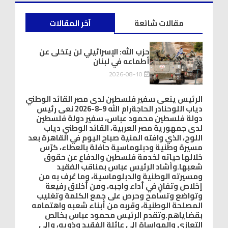
مقالات شائعة
آخر المقالات
حزب الله: الإسرائيلي لن يتخلى عن
أطماعه في لبنان
2026-08-10
الرئيس ينعى سفير فلسطين لدى مصر القائد الوطني
دياب اللوحنادر الحاجةرام الله 9-8-2026 نعى رئيس
دولة فلسطين محمود عباس، سفير دولة فلسطين
لدى جمهورية مصر العربية، القائد الوطني دياب
اللوح، الذي وافته المنية صباح اليوم في القاهرة بعد
مسيرة وطنية ودبلوماسية حافلة بالعطاء، كرّس
خلالها حياته لخدمة فلسطين والدفاع عن حقوق
شعبها.وأشاد الرئيس عباس بمناقب الفقيد
ومسيرته الوطنية والدبلوماسية، وما عُرف به من
إخلاص وتفانٍ في أداء واجبه، ومن أخلاق رفيعة
وتواضع وتسامح وحرص على جمع الكلمة وتغليب
المصلحة الوطنية، وقربه من أبناء شعبه واهتمامه
بقضاياهم.وتقدم الرئيس محمود عباس بخالص
التعازي والمواساة إلى عائلة الفقيد وذويه، وإلى