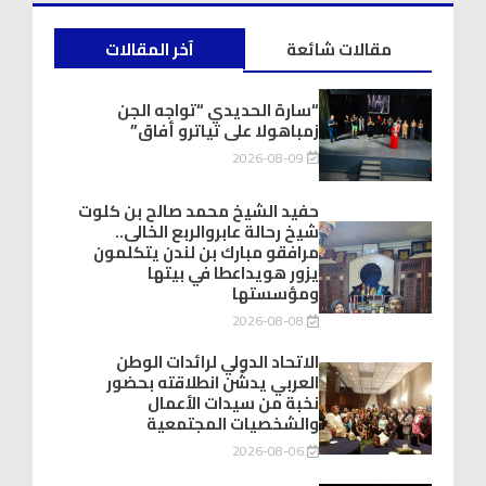
مقالات شائعة
آخر المقالات
“سارة الحديدي “تواجه الجن
زمباهولا على تياترو أفاق”
2026-08-09
حفيد الشيخ محمد صالح بن كلوت
شيخ رحالة عابروالربع الخالى..
مرافقو مبارك بن لندن يتكلمون
يزور هويداعطا في بيتها
ومؤسستها
2026-08-08
الاتحاد الدولي لرائدات الوطن
العربي يدشّن انطلاقته بحضور
نخبة من سيدات الأعمال
والشخصيات المجتمعية
2026-08-06