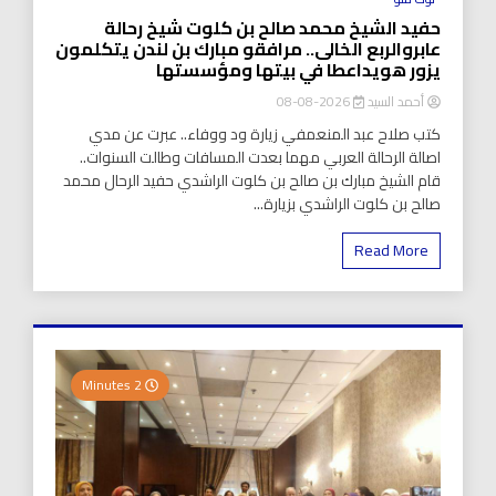
حفيد الشيخ محمد صالح بن كلوت شيخ رحالة
عابروالربع الخالى.. مرافقو مبارك بن لندن يتكلمون
يزور هويداعطا في بيتها ومؤسستها
أحمد السيد
2026-08-08
كتب صلاح عبد المنعمفي زيارة ود ووفاء.. عبرت عن مدي
اصالة الرحالة العربي مهما بعدت المسافات وطالت السنوات..
قام الشيخ مبارك بن صالح بن كلوت الراشدي حفيد الرحال محمد
صالح بن كلوت الراشدي بزيارة...
Read More
2 Minutes