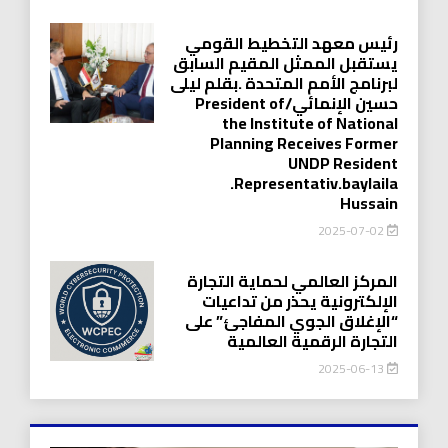
رئيس معهد التخطيط القومي
يستقبل الممثل المقيم السابق
لبرنامج الأمم المتحدة .بقلم ليلى
حسين الإنمائي/President of
the Institute of National
Planning Receives Former
UNDP Resident
.Representativ.baylaila
Hussain
2025-07-02
المركز العالمي لحماية التجارة
الإلكترونية يحذر من تداعيات
“الإغلاق الجوي المفاجئ” على
التجارة الرقمية العالمية
2025-06-13