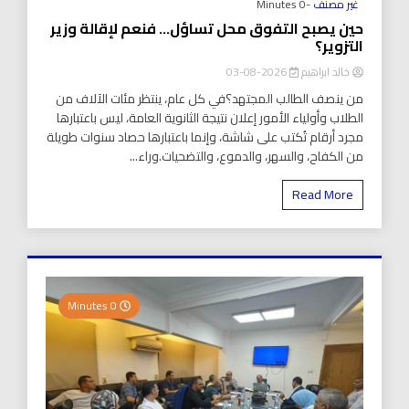
غير مصنف
-0 Minutes
حين يصبح التفوق محل تساؤل… فنعم لإقالة وزير
التزوير؟
خالد ابراهيم
2026-08-03
من ينصف الطالب المجتهد؟في كل عام، ينتظر مئات الآلاف من
الطلاب وأولياء الأمور إعلان نتيجة الثانوية العامة، ليس باعتبارها
مجرد أرقام تُكتب على شاشة، وإنما باعتبارها حصاد سنوات طويلة
من الكفاح، والسهر، والدموع، والتضحيات.وراء...
Read More
0 Minutes