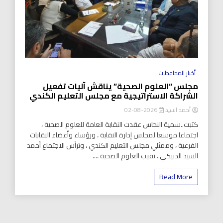
أخبار المحافظات
مجلس “العلوم الصحية” يناقش آليات تفعيل
الشراكة الاستراتيجية مع مجلس التعليم الكندي
أحمد السيد
2026-08-02
كتبت..سمية النحاس عقدت النقابة العامة للعلوم الصحية ،
اجتماعا موسعا لمجلس إدارة النقابة ، ورؤساء وأعضاء النقابات
الفرعية ، وممثلي مجلس التعليم الكندي ، وترأس الاجتماع أحمد
السيد الدبيكي ، نقيب العلوم الصحية ،...
Read More