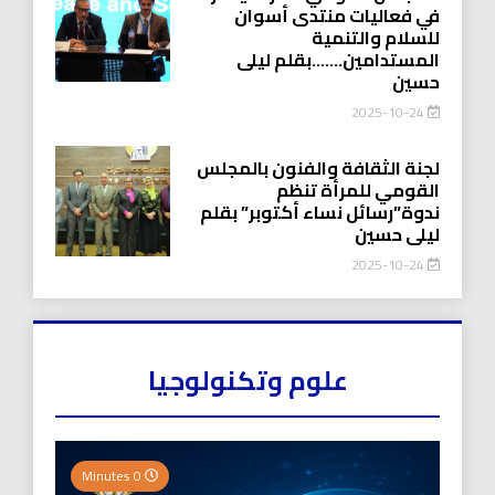
في فعاليات منتدى أسوان
للسلام والتنمية
المستدامين…….بقلم ليلى
حسين
2025-10-24
لجنة الثقافة والفنون بالمجلس
القومي للمرأة تنظم
ندوة”رسائل نساء أكتوبر” بقلم
ليلى حسين
2025-10-24
علوم وتكنولوجيا
0 Minutes