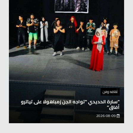
توك شو
حفيد الشيخ محمد صالح بن كلوت شيخ رحالة
عابروالربع الخالى.. مرافقو مبارك بن لندن يتكلمون
يزور هويداعطا في بيتها ومؤسستها
2026-08-08