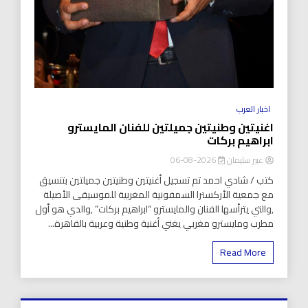
اخبار العرب
اغنيتين وطنيتين جميلتين للفنان المايسترو
ابراهيم بركات
عبير سليمان
2026-08-06
كتب / شادي احمد تم تسجيل أغنيتين وطنيتين جميلتين بتنسيق
مع جمعية الأركسترا السمفونية المغربية للموسيقى الأصيلة
,والتي يترأسها الفنان والمايسترو “ابراهيم بركات” ,والدي هو أول
مطرب ومايسترو مغربي يغني أغنية وطنية وعربية بالقاهرة...
Read More