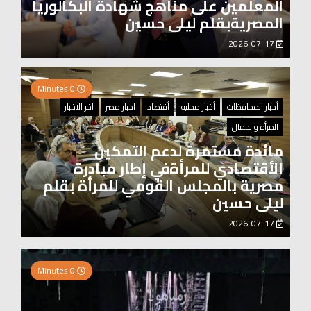
المعلمين على مناهج شهادة البكالوريا
المصريةبقلم ليلى حسين
2026-07-17
0 Minutes
أخبار المحافظات
أخبار محليه
أقتصاد
اخبار مصر
اخر الاخبار
المرأه والجمال
مائدة مستمرة لدعم التمكين
الأقتصادي للمرأةفي إطار مبادرة
مصرية بالمجلس القومي للمرأة بقلم
ليلى حسين
2026-07-17
0 Minutes