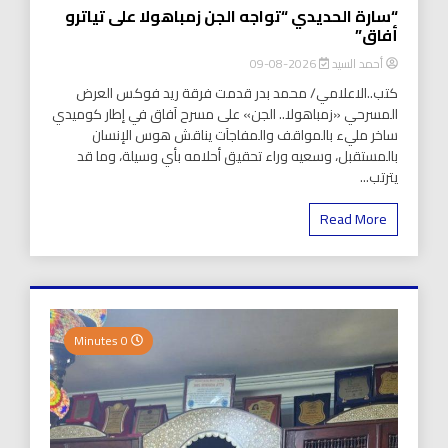
“سارة الحديدي “تواجه الجن زمباهولا على تياترو
أفاق”
أحمد السيد
2026-08-09
كتب..الاعلامي/ محمد بدر قدمت فرقة ريد فوكس العرض
المسرحي «زمباهولا.. الجن» على مسرح آفاق في إطار كوميدي
ساخر مليء بالمواقف والمفاجآت يناقش هوس الإنسان
بالمستقبل، وسعيه وراء تحقيق أحلامه بأي وسيلة، وما قد
يترتب...
Read More
0 Minutes