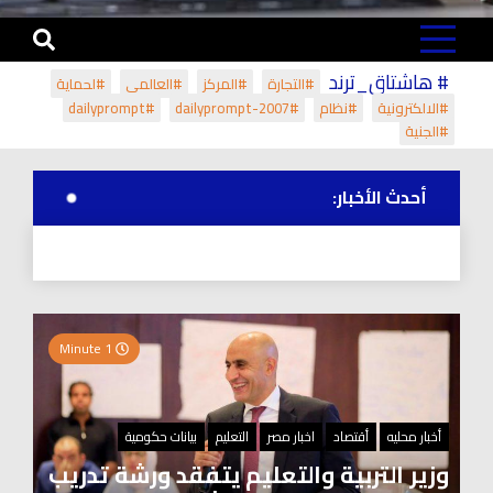
# هاشتاق_ترند
#التجارة
#المركز
#العالمي
#لحماية
#الالكترونية
#نظام
#dailyprompt-2007
#dailyprompt
#الجنية
أحدث الأخبار:
1 Minute
أخبار محليه
أقتصاد
اخبار مصر
التعليم
بيانات حكومية
وزير التربية والتعليم يتفقد ورشة تدريب