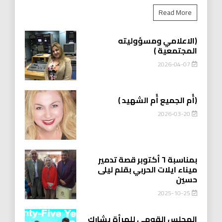
Read More
(الاعلامي ومسؤوليته
المجتمعية )
2026-04-07
(أُم الجميع أُم الشهيد )
2026-03-20
بمناسبة ٦ أكتوبر قصة تدمير
ميناء ايلات الحربي بقلم ليلى
حسين
2025-10-25
المجلس القومي للمرأة يشارك