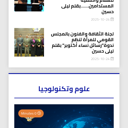
المستدامين…….بقلم ليلى
حسين
2025-10-24
لجنة الثقافة والفنون بالمجلس
القومي للمرأة تنظم
ندوة”رسائل نساء أكتوبر” بقلم
ليلى حسين
2025-10-24
علوم وتكنولوجيا
0 Minutes