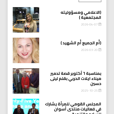
(الاعلامي ومسؤوليته
المجتمعية )
2026-04-07
(أُم الجميع أُم الشهيد )
2026-03-20
بمناسبة ٦ أكتوبر قصة تدمير
ميناء ايلات الحربي بقلم ليلى
حسين
2025-10-25
المجلس القومي للمرأة يشارك
في فعاليات منتدى أسوان
للسلام والتنمية