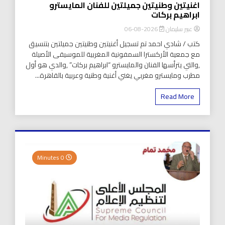
اغنيتين وطنيتين جميلتين للفنان المايسترو
ابراهيم بركات
عبير سليمان
2026-08-06
كتب / شادي احمد تم تسجيل أغنيتين وطنيتين جميلتين بتنسيق
مع جمعية الأركسترا السمفونية المغربية للموسيقى الأصيلة
,والتي يترأسها الفنان والمايسترو “ابراهيم بركات” ,والدي هو أول
مطرب ومايسترو مغربي يغني أغنية وطنية وعربية بالقاهرة...
Read More
0 Minutes