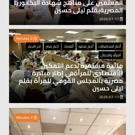
المعلمين على مناهج شهادة البكالوريا
المصريةبقلم ليلى حسين
2026-07-17
0 Minutes
أخبار المحافظات
أخبار محليه
أقتصاد
اخبار مصر
اخر الاخبار
المرأه والجمال
مائدة مستمرة لدعم التمكين
الأقتصادي للمرأةفي إطار مبادرة
مصرية بالمجلس القومي للمرأة بقلم
ليلى حسين
2026-07-17
0 Minutes