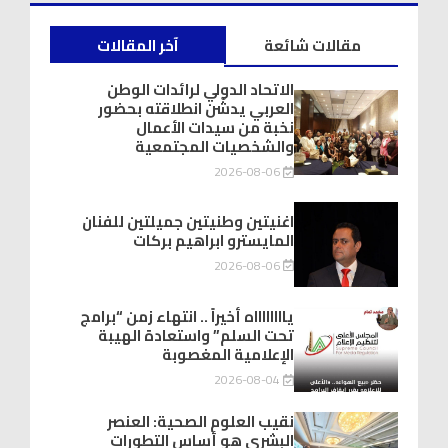
مقالات شائعة
آخر المقالات
الاتحاد الدولي لرائدات الوطن
العربي يدشّن انطلاقته بحضور
نخبة من سيدات الأعمال
والشخصيات المجتمعية
2026-08-06
اغنيتين وطنيتين جميلتين للفنان
المايسترو ابراهيم بركات
2026-08-06
يااااااااه أخيراً .. انتهاء زمن “برامج
تحت السلم” واستعادة الهيبة
الإعلامية المغصوبة
2026-08-04
نقيب العلوم الصحية: العنصر
البشري هو أساس التطورات