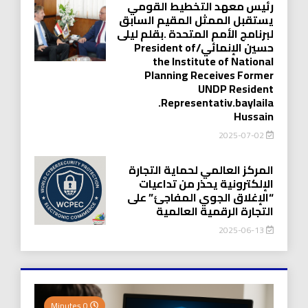
رئيس معهد التخطيط القومي
يستقبل الممثل المقيم السابق
لبرنامج الأمم المتحدة .بقلم ليلى
حسين الإنمائي/President of
the Institute of National
Planning Receives Former
UNDP Resident
.Representativ.baylaila
Hussain
2025-07-02
المركز العالمي لحماية التجارة
الإلكترونية يحذر من تداعيات
“الإغلاق الجوي المفاجئ” على
التجارة الرقمية العالمية
2025-06-13
0 Minutes