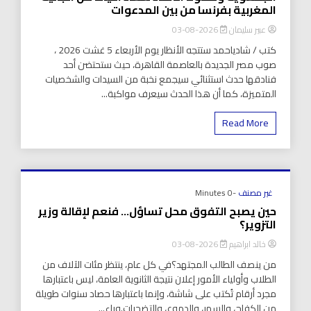
المغربية بفرنسا من بين المدعوات
عبير سليمان
2026-08-03
كتب / شادياحمد ستتجه الأنظار يوم الأربعاء 5 غشت 2026 ،
صوب مصر الجديدة بالعاصمة القاهرة، حيث ستحتضن أحد
فنادقها حدث استثنائي سيجمع نخبة من السيدات والشخصيات
المتميزة، كما أن هذا الحدث سيعرف مواكبة...
Read More
غير مصنف
-0 Minutes
حين يصبح التفوق محل تساؤل… فنعم لإقالة وزير
التزوير؟
خالد ابراهيم
2026-08-03
من ينصف الطالب المجتهد؟في كل عام، ينتظر مئات الآلاف من
الطلاب وأولياء الأمور إعلان نتيجة الثانوية العامة، ليس باعتبارها
مجرد أرقام تُكتب على شاشة، وإنما باعتبارها حصاد سنوات طويلة
من الكفاح، والسهر، والدموع، والتضحيات.وراء...