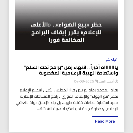
توك شو
يااااااااه أخيراً .. انتهاء زمن “برامج تحت السلم”
واستعادة الهيبة الإعلامية المغصوبة
أحمد السيد
2026-08-04
بقلم…محمد تمام لم يكن قرار المجلس الأعلى لتنظيم الإعلام
بحظر “بيع الهواء” والإيقاف الفوري لبرامج المساحات الإيجارية
مجرد استجابة لنداءات خفتت طويلاً، بل جاء كإعلان دولة للتعافي
الإعلامي؛ خطوة جادة نحو استرداد هيبة الشاشة...
Read More