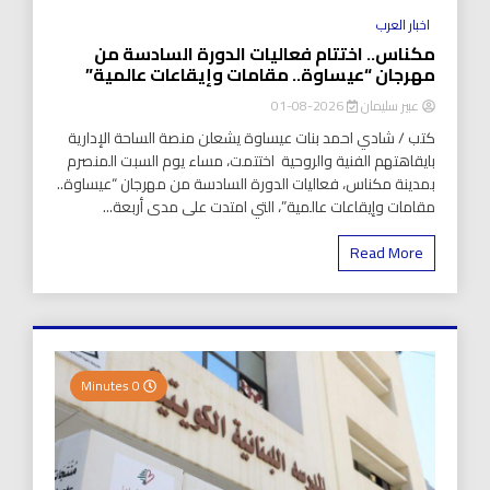
اخبار العرب
مكناس.. اختتام فعاليات الدورة السادسة من
مهرجان “عيساوة.. مقامات وإيقاعات عالمية”
عبير سليمان
2026-08-01
كتب / شادي احمد بنات عيساوة يشعلن منصة الساحة الإدارية
بايقاهتهم الفنية والروحية اختتمت، مساء يوم السبت المنصرم
بمدينة مكناس، فعاليات الدورة السادسة من مهرجان “عيساوة..
مقامات وإيقاعات عالمية”، التي امتدت على مدى أربعة...
Read More
0 Minutes