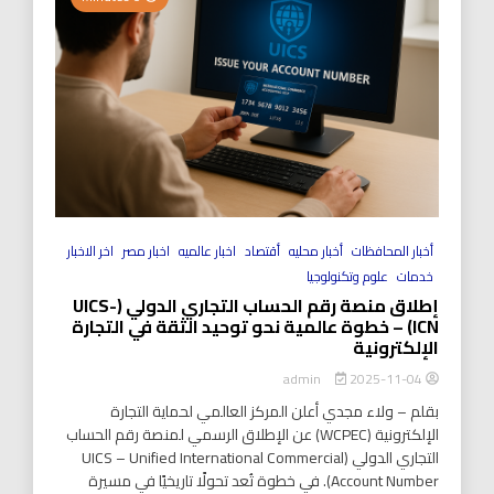
أخبار المحافظات
أخبار محليه
أقتصاد
اخبار عالميه
اخبار مصر
اخر الاخبار
خدمات
علوم وتكنولوجيا
إطلاق منصة رقم الحساب التجاري الدولي (UICS-
ICN) – خطوة عالمية نحو توحيد الثقة في التجارة
الإلكترونية
2025-11-04
admin
بقلم – ولاء مجدي أعلن المركز العالمي لحماية التجارة
الإلكترونية (WCPEC) عن الإطلاق الرسمي لمنصة رقم الحساب
التجاري الدولي (UICS – Unified International Commercial
Account Number). في خطوة تُعد تحولًا تاريخيًا في مسيرة