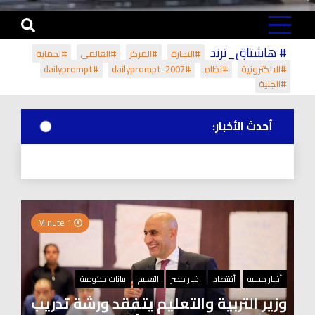
# هاشتاق_ترند
#التجارة
#المركز
#العالمي
#لحماية
#الالكترونية
#نظام
#dailyprompt-2007
#dailyprompt
#الجنية
أحدث الأخبار:
1 Minute
أخبار محليه
أقتصاد
اخبار مصر
التعليم
بيانات حكومية
وزير التربية والتعليم يتفقد ورشة تدريب