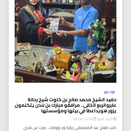
توك شو
حفيد الشيخ محمد صالح بن كلوت شيخ رحالة
عابروالربع الخالى.. مرافقو مبارك بن لندن يتكلمون
يزور هويداعطا في بيتها ومؤسستها
أحمد السيد
2026-08-08
كتب صلاح عبد المنعمفي زيارة ود ووفاء.. عبرت عن مدي