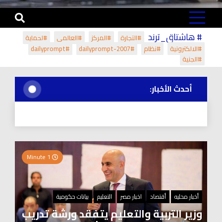
# هاشتاق_ترند
#التجارة
#المركز
#العالمي
#لحماية
#الالكترونية
#نظام
#dailyprompt-2007
#dailyprompt
#الجنية
أحدث الأخبار:
1 Minute
أخبار محليه
أقتصاد
اخبار مصر
التعليم
بيانات حكومية
وزير التربية والتعليم يتفقد ورشة تدريب