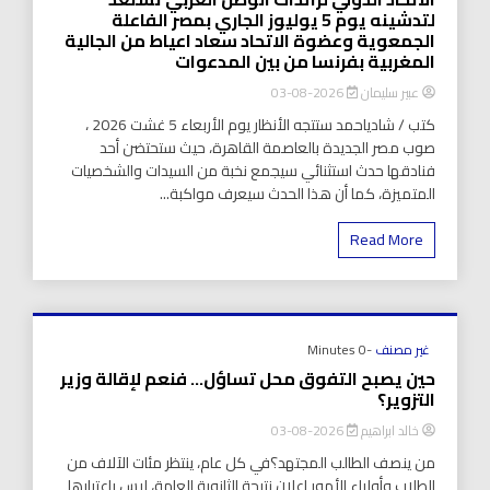
لتدشينه يوم 5 يوليوز الجاري بمصر الفاعلة
الجمعوية وعضوة الاتحاد سعاد اعياط من الجالية
المغربية بفرنسا من بين المدعوات
عبير سليمان
2026-08-03
كتب / شادياحمد ستتجه الأنظار يوم الأربعاء 5 غشت 2026 ،
صوب مصر الجديدة بالعاصمة القاهرة، حيث ستحتضن أحد
فنادقها حدث استثنائي سيجمع نخبة من السيدات والشخصيات
المتميزة، كما أن هذا الحدث سيعرف مواكبة...
Read More
غير مصنف
-0 Minutes
حين يصبح التفوق محل تساؤل… فنعم لإقالة وزير
التزوير؟
خالد ابراهيم
2026-08-03
من ينصف الطالب المجتهد؟في كل عام، ينتظر مئات الآلاف من
الطلاب وأولياء الأمور إعلان نتيجة الثانوية العامة، ليس باعتبارها