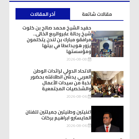
مقالات شائعة
آخر المقالات
حفيد الشيخ محمد صالح بن كلوت
شيخ رحالة عابروالربع الخالى..
مرافقو مبارك بن لندن يتكلمون
يزور هويداعطا في بيتها
ومؤسستها
2026-08-08
الاتحاد الدولي لرائدات الوطن
العربي يدشّن انطلاقته بحضور
نخبة من سيدات الأعمال
والشخصيات المجتمعية
2026-08-06
اغنيتين وطنيتين جميلتين للفنان
المايسترو ابراهيم بركات
2026-08-06