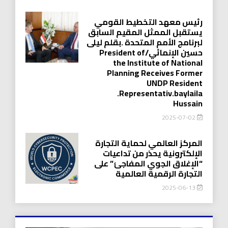
رئيس معهد التخطيط القومي
يستقبل الممثل المقيم السابق
لبرنامج الأمم المتحدة .بقلم ليلى
حسين الإنمائي/President of
the Institute of National
Planning Receives Former
UNDP Resident
.Representativ.baylaila
Hussain
2025-07-02
المركز العالمي لحماية التجارة
الإلكترونية يحذر من تداعيات
“الإغلاق الجوي المفاجئ” على
التجارة الرقمية العالمية
2025-06-13