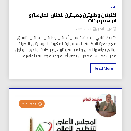
اخبار العرب
اغنيتين وطنيتين جميلتين للفنان المايسترو
ابراهيم بركات
عبير سليمان
2026-08-06
كتب / شادي احمد تم تسجيل أغنيتين وطنيتين جميلتين بتنسيق
مع جمعية الأركسترا السمفونية المغربية للموسيقى الأصيلة
,والتي يترأسها الفنان والمايسترو “ابراهيم بركات” ,والدي هو أول
مطرب ومايسترو مغربي يغني أغنية وطنية وعربية بالقاهرة...
Read More
0 Minutes