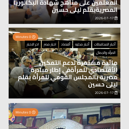
المعلمين على مناهج شهادة البكالوريا
المصريةبقلم ليلى حسين
2026-07-17
0 Minutes
أخبار المحافظات
أخبار محليه
أقتصاد
اخبار مصر
اخر الاخبار
المرأه والجمال
مائدة مستمرة لدعم التمكين
الأقتصادي للمرأةفي إطار مبادرة
مصرية بالمجلس القومي للمرأة بقلم
ليلى حسين
2026-07-17
2 Minutes