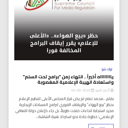
توك شو
يااااااااه أخيراً .. انتهاء زمن “برامج تحت السلم”
واستعادة الهيبة الإعلامية المغصوبة
أحمد السيد
2026-08-04
بقلم…محمد تمام لم يكن قرار المجلس الأعلى لتنظيم الإعلام
بحظر “بيع الهواء” والإيقاف الفوري لبرامج المساحات الإيجارية
مجرد استجابة لنداءات خفتت طويلاً، بل جاء كإعلان دولة للتعافي
الإعلامي؛ خطوة جادة نحو استرداد هيبة الشاشة...