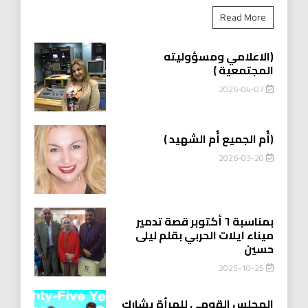
Read More
(الاعلامي ومسؤوليته
المجتمعية )
2026-04-07
(أُم الجميع أُم الشهيد )
2026-03-20
بمناسبة ٦ أكتوبر قصة تدمير
ميناء ايلات الحربي بقلم ليلى
حسين
2025-10-25
المجلس القومي للمرأة يشارك