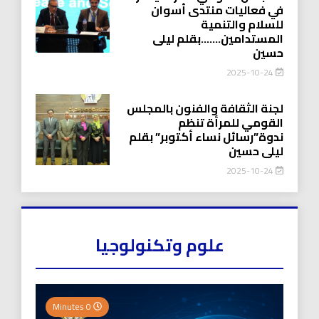
في فعاليات منتدى أسوان
للسلام والتنمية
المستدامين…….بقلم ليلى
حسين
2025-10-24
لجنة الثقافة والفنون بالمجلس
القومي للمرأة تنظم
ندوة”رسائل نساء أكتوبر” بقلم
ليلى حسين
2025-10-24
علوم وتكنولوجيا
0 Minutes