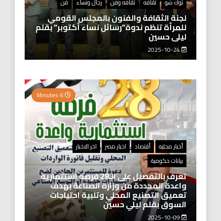
توك شو
ثقافه
ثقافه وفن
رجال ونساء
فن
لجنة الثقافة والفنون بالمجلس القومي
للمرأة تنظم ندوة”رسائل نساء أكتوبر” بقلم
ليلى حسين
2025-10-24
6 Minutes
أخبار محليه
أقتصاد
اخبار مصر
اخر الاخبار
بيانات حكومية
تعرف بالتفصيل على الـ28 فرصة استثمارية
واعدة المحددة من وزارة الصناعة بهدف
تعميق التصنيع المحلي وتلبية احتياجات
السوق بقلم ليلي حسين
2025-10-09