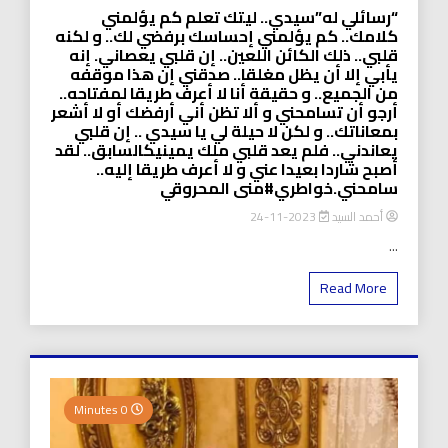
“رسائلي له”سيدي.. ليتك تعلم كم يؤلمني
كلامك.. كم يؤلمني إحساسك برفضي لك.. و لكنه
قلبي.. ذلك الكائن اللعين.. إن قلبي يعصاني. إنه
يأبي إلا أن يظل مغلقا.. صدقني إن هذا موقفه
من الجميع.. و حقيقة أنا لا أعرف طريقا لمفتاحه..
أرجو أن تسامحني و ألا تظن أني أرفضك أو لا أشعر
بمعاناتك.. و لكن لا حيلة لي يا سيدي .. إن قلبي
يعاندني.. فلم يعد قلبي ملك يمينيكالسابق.. لقد
أصبح شاردا بعيدا عني و لا أعرف طريقا إليه..
سامحني.خواطري#منى المحروقي
أحمد السيد
2023-11-24
...
Read More
0 Minutes