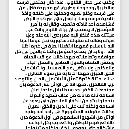
وكتب على جدان القلوب . عندا كان يمتطى فرسه
وبالطريق وجد وحلا وطريق غير ممهدة فنزل من
على فرسه وخلع نعليه وحملها على كتفه واخذ
بناصية فرسه وسار بالوحل حتى عبر هذه الأرض
فشاهده أحد قادته فتعجب وقال له ياأمير
المؤمنين لا يستحب ان يراك القوم وانت على
هيئتك هذه فنظر اليه عمر رضى الله عنه وعلا
صوته وقاله له مقولة دستورية نحن قوما أعزنا
الله بالاسلام فمهما ابتغينا العزة فى غيره اذلنا
الله .. ولابد ان يتمتع المؤمن بالثبات بالدين فى كل
مواقفه وتعاملاته مهما كانت عواقب الحياة
وبطش الطغاة بالقول الصادق والعمل الجاد
والمخلص ولا يبتغى غير الله سبيلا والثبات على
الحق المبين مهما احاط به من سوء الضالين ..
هناك امثلة كثيرة تمثل الثبات على الدين والتوحيد
لرب العالمين . منها انه فى اوائل نشر الدعوة بين
مجتمعات الكفر نجد سيدنا بلال عندما اعلن
اسلامه ناله ما ناله من عذاب شديد وألام لا
يتحملها بشر من الكفار الملاعين حتى يعود عن
اسلامه ولكنه ثبت على الدين والخق المبين
وكانت مقولته المشهورة هى احد أحد .ونجد
اوائل من اشهروا اسلامهم فى أول الدعوة حين
ذاك تعرضهم للبطش والتعذيب بكل انواعه
واشكاله حتى يعودوا للكفر ولكنهم ثبتوا على