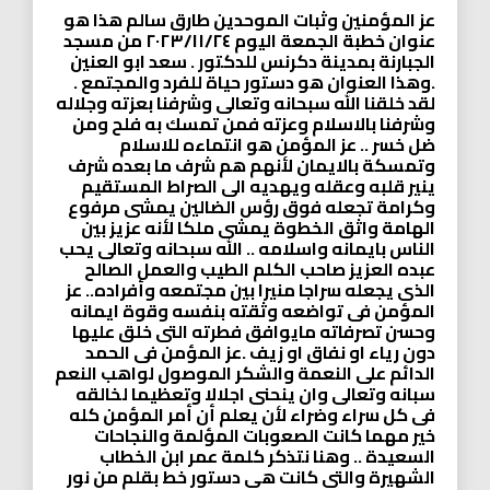
عز المؤمنين وثبات الموحدين طارق سالم هذا هو
عنوان خطبة الجمعة اليوم ٢٠٢٣/١١/٢٤ من مسجد
الجبارنة بمدينة دكرنس للدكتور . سعد ابو العنين
.وهذا العنوان هو دستور حياة للفرد والمجتمع .
لقد خلقنا الله سبحانه وتعالى وشرفنا بعزته وجلاله
وشرفنا بالاسلام وعزته فمن تمسك به فلح ومن
ضل خسر .. عز المؤمن هو انتماءه للاسلام
وتمسكة بالايمان لأنهم هم شرف ما بعده شرف
ينير قلبه وعقله ويهديه الى الصراط المستقيم
وكرامة تجعله فوق رؤس الضالين يمشى مرفوع
الهامة واثق الخطوة يمشى ملكا لأنه عزيز بين
الناس بايمانه واسلامه .. الله سبحانه وتعالى يحب
عبده العزيز صاحب الكلم الطيب والعمل الصالح
الذى يجعله سراجا منيرا بين مجتمعه وأفراده.. عز
المؤمن فى تواضعه وثقته بنفسه وقوة ايمانه
وحسن تصرفاته مايوافق فطرته التى خلق عليها
دون رياء او نفاق او زيف .عز المؤمن فى الحمد
الدائم على النعمة والشكر الموصول لواهب النعم
سبانه وتعالى وان ينحنى اجلالا وتعظيما لخالقه
فى كل سراء وضراء لأن يعلم أن أمر المؤمن كله
خير مهما كانت الصعوبات المؤلمة والنجاحات
السعيدة .. وهنا نتذكر كلمة عمر ابن الخطاب
الشهيرة والتى كانت هى دستور خط بقلم من نور