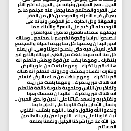
الدين .. فعز المؤمن وثباته على الدين له اكبر الاثر
على الفرد والمجتمع مما يجعل منه مجتمع صالح
يعيش فيه الأعزاء والموحدين خال من الفقر
والمهانة وذل الحاجة .. عز المؤمن وثباته على
التوحيد له اثر كبير على الاسرة والأبناء مما
يجعلهم سعداء نافعين قانعين متواضعين
ليصبحوا نبراسا وقدوة لغيرهم بالمجتمع .. وهناك
امور لابد ان يعلمها كل منا بهذه الحياة والمجتمع
الذى نعيش فيه حتى ينصلح احولنا وهى. ان يعلم
كل منا أنه مهما بلغت من الغنى فهناك بالأخير قبر
ينتظرك .. ومهما بلغت من قوة وبطش فتعلم انه
هناك قبر ينتظرك .. ومهما بلغت من علو بالارض
ونشرت الفساد ببطشك وجبروتك فتعلم أنه هناك
قبر ينتظرك .. ومهم بلغت من ملك بالارض فتعلم
انه هناك قبر ينتظرك .. ومهما بلغت من زينة
وتفاخر بين الناس وعنجهية دنيوية ذائفة فلتعلم
انه هناك قبر ينتظرك .. فلابد ان نتمسك بعزنا
ونفتخر به ونسعد بثباتنا على الدين والحق المبين ..
ونسأل الله ان يثبت قلوبنا على الحق دايما .
وندعوا الله ونقول دايما .. اللهم يامثبت القلوب
ثبت قلوبنا على دينك . اللهم امين يارب العالمين
.جزا الله عنا خيرا شيخنا الجليل ونفعنا بعلمه
المستنير .