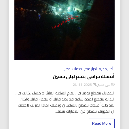
أخبار محليه
اخبار مصر
خدمات
قضايا
أمسك حرامي بقلم ليلى حسين
ليلى حسين
2023-11-24
الكهرباء تنقطع يوميا في تمام الساعة العاشرة مساء .كانت في
البدايه تنقطع لمدة ساعة قد تذيد قليلا أو تنقص قليلا.ولكن
بعد ذلك أصبحت تنقطع بالساعتين ونصف لماذا.الغريب لاحظت
ان الكهرباء تنقطع عن العمارات بينما...
Read More