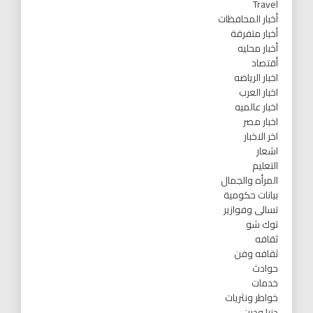
Travel
أخبار المحافظات
أخبار متفرقة
أخبار محليه
أقتصاد
اخبار الرياضه
اخبار العرب
اخبار عالميه
اخبار مصر
اخر الاخبار
اشعار
التعليم
المرأه والجمال
بيانات حكومية
تسالى وفوازير
توك شو
ثقافه
ثقافه وفن
حوادث
خدمات
خواطر ونثريات
دنيا ودين