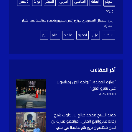
الدولار
الرقابة
العالمي
العربي
المركز
بوابة
تاسيس
جريدة
رجل الاعمال السعودي يهنئ رئيس جمهوريةمصر بمناسبة عيد الفطر
المبارك
شركات
على
لحماية
مابدرة
نظام
نيوز
أخر المقالات
“سارة الحديدي “تواجه الجن زمباهولا
على تياترو أفاق”
2026-08-09
حفيد الشيخ محمد صالح بن كلوت شيخ
رحالة عابروالربع الخالى.. مرافقو مبارك بن
لندن يتكلمون يزور هويداعطا في بيتها