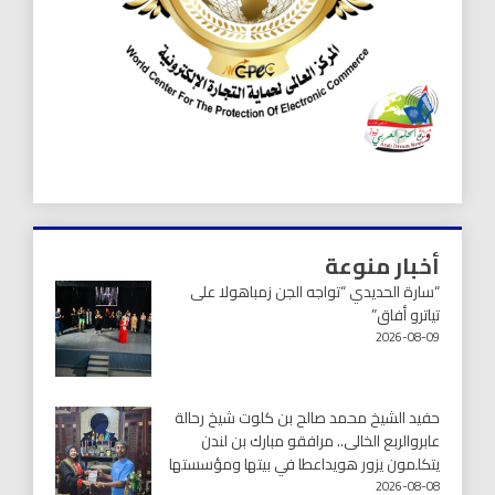
أخبار منوعة
“سارة الحديدي “تواجه الجن زمباهولا على
تياترو أفاق”
2026-08-09
حفيد الشيخ محمد صالح بن كلوت شيخ رحالة
عابروالربع الخالى.. مرافقو مبارك بن لندن
يتكلمون يزور هويداعطا في بيتها ومؤسستها
2026-08-08