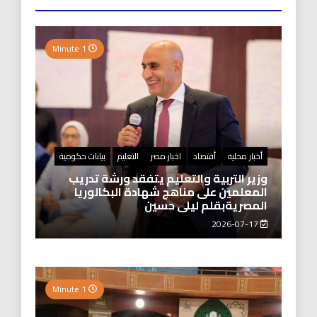
1 Minute
أخبار محليه
أقتصاد
اخبار مصر
التعليم
بيانات حكومية
وزير التربية والتعليم يتفقد ورشة تدريب
المعلمين على مناهج شهادة البكالوريا
المصريةبقلم ليلى حسين
2026-07-17
1 Minute