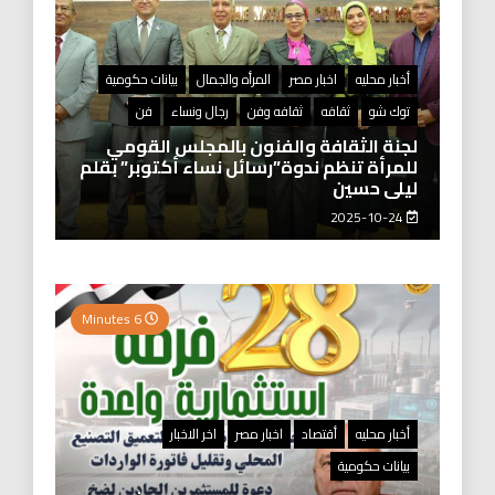
أخبار محليه
اخبار مصر
المرأه والجمال
بيانات حكومية
توك شو
ثقافه
ثقافه وفن
رجال ونساء
فن
لجنة الثقافة والفنون بالمجلس القومي
للمرأة تنظم ندوة”رسائل نساء أكتوبر” بقلم
ليلى حسين
2025-10-24
6 Minutes
أخبار محليه
أقتصاد
اخبار مصر
اخر الاخبار
بيانات حكومية