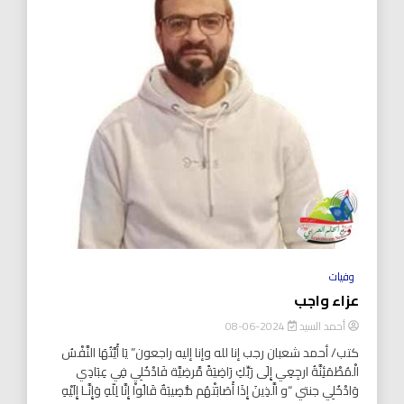
وفيات
عزاء واجب
أحمد السيد
2024-06-08
كتب/ أحمد شعبان رجب إنا لله وإنا إليه راجعون” يَا أَيَّتُهَا النَّفْسُ
الْمُطْمَئِنَّةُ ارجِعِي إِلَى رَبِّكِ رَاضِيَةً مَّرضِيَّة فَادْخُلِي فِي عِبَادِي
وَادْخُلِي جنتي “و الَّذِينَ إِذَا أَصَابَتْهُم مُّصِيبَةٌ قَالُواْ إِنَّا لِلّهِ وَإِنَّـا إِلَيْهِ