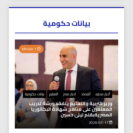
بيانات حكومية
1 Minute
أخبار محليه
أقتصاد
اخبار مصر
التعليم
بيانات حكومية
وزير التربية والتعليم يتفقد ورشة تدريب
المعلمين على مناهج شهادة البكالوريا
المصريةبقلم ليلى حسين
2026-07-17