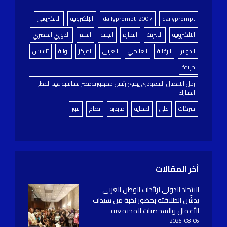
dailyprompt
dailyprompt-2007
الإلكترونية
الالكتروني
الالكترونية
الانترنت
التجارة
الجنية
الحلم
الدوري المصري
الدولار
الرقابة
العالمي
العربي
المركز
بوابة
تاسيس
جريدة
رجل الاعمال السعودي يهنئ رئيس جمهوريةمصر بمناسبة عيد الفطر
المبارك
شركات
على
لحماية
مابدرة
نظام
نيوز
أخر المقالات
الاتحاد الدولي لرائدات الوطن العربي
يدشّن انطلاقته بحضور نخبة من سيدات
الأعمال والشخصيات المجتمعية
2026-08-06