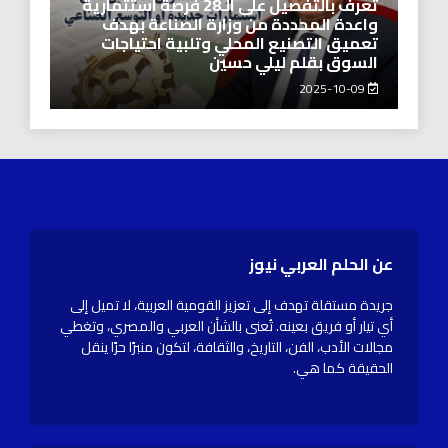
تعرف بالتفصيل على الـ28 فرصة استثمارية
واعدة المحددة من وزارة الصناعة بهدف
تعميق التصنيع المحلي وتلبية احتياجات
السوق بقلم ليلي حسين
2025-10-09
عن الحلم العربي نيوز
جريدة مستقلة تهدف إلى تعزيز القومية العربية، لا تميل إلى
أي تيار أو فريق بعينه. تُعنى بالشأن العربي والمصري، وتغطي
مجالات الأدب، الفن، التاريخ، والثقافة، لتكون منبرًا حرًا ينقل
الحقيقة كما هي.