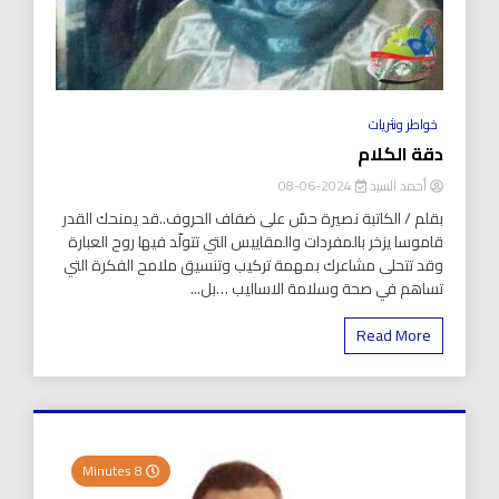
خواطر ونثريات
دقة الكلام
أحمد السيد
2024-06-08
بقلم / الكاتبة نصيرة حسّ على ضفاف الحروف..قد يمنحك القدر
قاموسا يزخر بالمفردات والمقاييس التي تتولّد فيها روح العبارة
وقد تتحلى مشاعرك بمهمة تركيب وتنسيق ملامح الفكرة التي
تساهم في صحة وسلامة الاساليب …بل...
Read More
8 Minutes