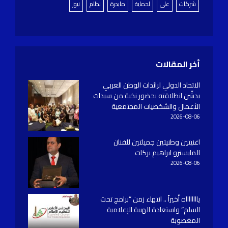
شركات
على
لحماية
مابدرة
نظام
نيوز
أخر المقالات
الاتحاد الدولي لرائدات الوطن العربي
يدشّن انطلاقته بحضور نخبة من سيدات
الأعمال والشخصيات المجتمعية
2026-08-06
اغنيتين وطنيتين جميلتين للفنان
المايسترو ابراهيم بركات
2026-08-06
يااااااااه أخيراً .. انتهاء زمن “برامج تحت
السلم” واستعادة الهيبة الإعلامية
المغصوبة