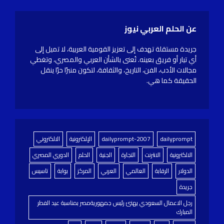
عن الحلم العربي نيوز
جريدة مستقلة تهدف إلى تعزيز القومية العربية، لا تميل إلى
أي تيار أو فريق بعينه. تُعنى بالشأن العربي والمصري، وتغطي
مجالات الأدب، الفن، التاريخ، والثقافة، لتكون منبرًا حرًا ينقل
الحقيقة كما هي.
dailyprompt
dailyprompt-2007
الإلكترونية
الالكتروني
الالكترونية
الانترنت
التجارة
الجنية
الحلم
الدوري المصري
الدولار
الرقابة
العالمي
العربي
المركز
بوابة
تاسيس
جريدة
رجل الاعمال السعودي يهنئ رئيس جمهوريةمصر بمناسبة عيد الفطر
المبارك