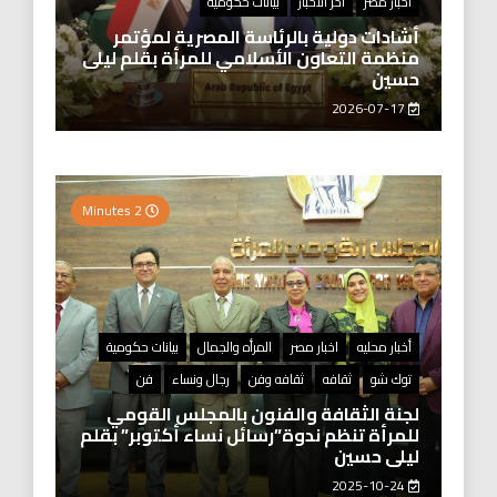
اخبار مصر
اخر الاخبار
بيانات حكومية
أشادات دولية بالرئاسة المصرية لمؤتمر
منظمة التعاون الأسلامي للمرأة بقلم ليلى
حسين
2026-07-17
2 Minutes
أخبار محليه
اخبار مصر
المرأه والجمال
بيانات حكومية
توك شو
ثقافه
ثقافه وفن
رجال ونساء
فن
لجنة الثقافة والفنون بالمجلس القومي
للمرأة تنظم ندوة”رسائل نساء أكتوبر” بقلم
ليلى حسين
2025-10-24