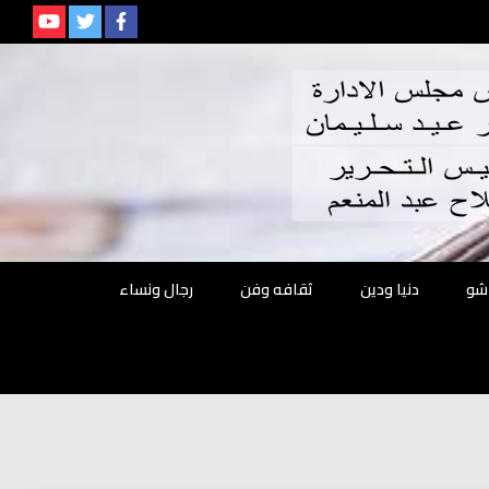
م
شو
دنيا ودين
ثقافه وفن
رجال ونساء