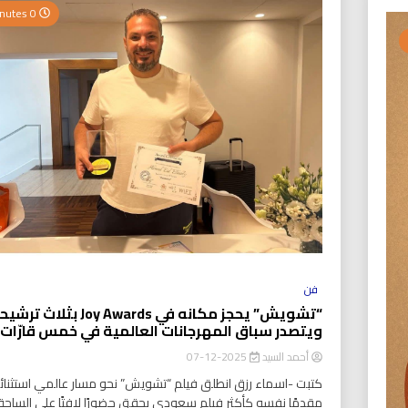
0 Minutes
فن
“تشويش” يحجز مكانه في Joy Awards بثلاث
ويتصدر سباق المهرجانات العالمية في خمس قارّات
أحمد السيد
2025-12-07
كتبت -اسماء رزق انطلق فيلم “تشويش” نحو مسار عالمي استثنائ
مقدمًا نفسه كأكثر فيلم سعودي يحقق حضورًا لافتًا على الساحة