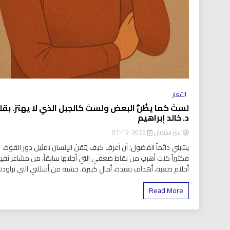
اشعار
لستُ كما يَظُنُّ البعض ولستُ كالجبل الذي لا يهتز. بقل
د. خالد إبراهيم
عبير سليمان
2025-12-07
ينتابني دائماً الفضول؛ أن أعرف كيف يُتقنُ الإنسان تمثيل دور القوة،
فكثيراً كنت أهرب من نقاط ضعفي التي أجلتها سابقاً، من مشاعر ثقيل
أحلام صعبة، أهداف بعيدة، أمال كبيرة، خشية من أسئلتي التي تراودني
Read More