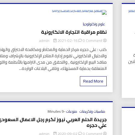
بي نيوز
الالكترونية.
8 Minutes
علوم وتكنولوجيا
نظام مراقبة التجارة الالكترونية
on
2021-02-16
0 Comment
admin
نظام
كتب : علي حجره مركز الحماية والمخاطر ومكافحة الاختراق والهاكر
مراقبة
ة
والاحتيال الالكتروني تقوم إدارة المتاجر الإلكترونية بالإشراف ومتا
التجارة
ثنين
منافذ البيع الإلكترونية , والتحقق من مدى التزامها بالأنظمة واللو
الالكترونية
المتعلقة بحماية المستهلك، وتلقي البلاغات الواردة...
Read More
مناسبات وتكريمات
منوعات
-9 Minutes
جريدة الحلم العربي نيوز تكرم رجل الاعمال السعود
علي حجره
on
2020-09-02
0 Comment
admin