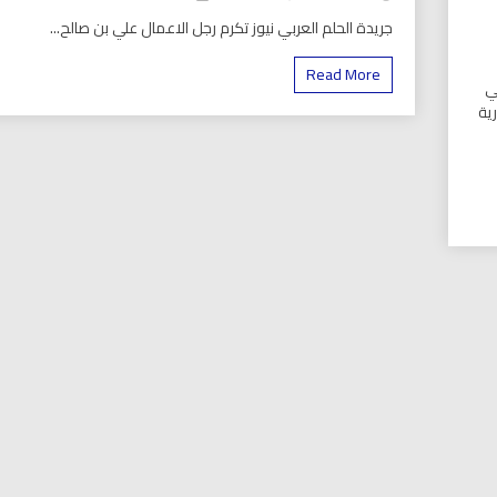
جريدة
جريدة الحلم العربي نيوز تكرم رجل الاعمال علي بن صالح...
الحلم
العربي
Read More
نيوز
ي
تكرم
رية
رجل
الاعمال
السعودي
علي
حجره