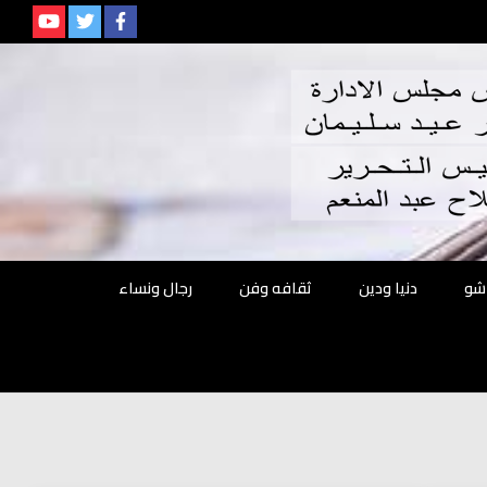
م
شو
دنيا ودين
ثقافه وفن
رجال ونساء