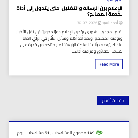
الإعلام بين الرسالة والتضليل: متى يتحول إلى أداة
لخدمة المصالح؟
أحمد السيد
2026-07-30
بقلم ..مجدي الشهيبي يؤدي الإعلام دورًا محوريًا في نقل الأخبار
وتوعية المجتمع، ويُعد أحد أهم وسائل التأثير في الرأي العام.
ولذلك يُوصف بأنه “السلطة الرابعة” لما يمتلكه من قدرة على
كشف الحقائق ومراقبة أداء...
Read More
تصفّح
مقالات أقدم
المقالات
149 مجموع المشاهدات
, 51 مشاهدات اليوم