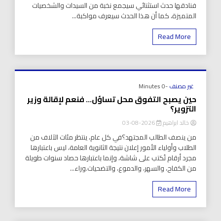
فنادقها حدث استثنائي سيجمع نخبة من السيدات والشخصيات
المتميزة، كما أن هذا الحدث سيعرف مواكبة...
Read More
غير مصنف
-0 Minutes
حين يصبح التفوق محل تساؤل… فنعم لإقالة وزير
التزوير؟
خالد ابراهيم
2026-08-03
من ينصف الطالب المجتهد؟في كل عام، ينتظر مئات الآلاف من
الطلاب وأولياء الأمور إعلان نتيجة الثانوية العامة، ليس باعتبارها
مجرد أرقام تُكتب على شاشة، وإنما باعتبارها حصاد سنوات طويلة
من الكفاح، والسهر، والدموع، والتضحيات.وراء...
Read More