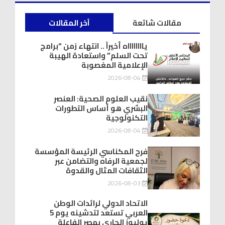
مقالات شائعة
آخر المقالات
يااااااااه أخيراً .. انتهاء زمن “برامج
تحت السلم” واستعادة الهيبة
الإعلامية المغصوبة
2026-08-04
نقيب العلوم الصحية: العنصر
البشري هو أساس التطورات
التكنولوجية
2026-08-04
فرح المكناسي الرئيسة المؤسسة
لجمعية الرفاه والتضامن عبر
الثقافات المثال والقدوة
2026-08-03
الاتحاد الدولي لرائدات الوطن
العربي تستعد لتدشينه يوم 5
يوليوز الجاري بمصر الفاعلة