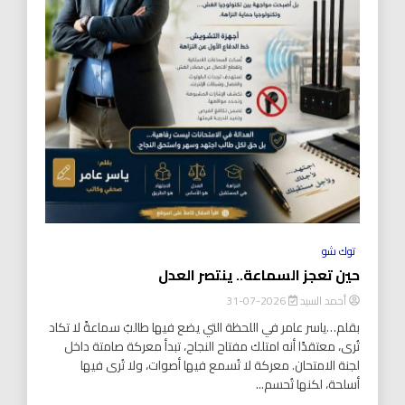
توك شو
حين تعجز السماعة.. ينتصر العدل
أحمد السيد
2026-07-31
بقلم…ياسر عامر في اللحظة التي يضع فيها طالبٌ سماعةً لا تكاد
تُرى، معتقدًا أنه امتلك مفتاح النجاح، تبدأ معركة صامتة داخل
لجنة الامتحان. معركة لا تُسمع فيها أصوات، ولا تُرى فيها
أسلحة، لكنها تُحسم...