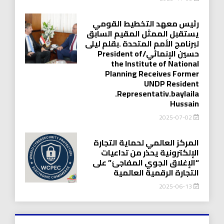
رئيس معهد التخطيط القومي
يستقبل الممثل المقيم السابق
لبرنامج الأمم المتحدة .بقلم ليلى
حسين الإنمائي/President of
the Institute of National
Planning Receives Former
UNDP Resident
.Representativ.baylaila
Hussain
2025-07-02
المركز العالمي لحماية التجارة
الإلكترونية يحذر من تداعيات
“الإغلاق الجوي المفاجئ” على
التجارة الرقمية العالمية
2025-06-13