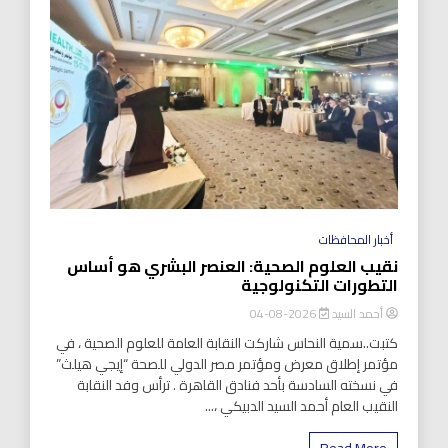
أخبار المحافظات
نقيب العلوم الصحية: العنصر البشري هو أساس
التطورات التكنولوجية
أحمد السيد
2026-08-04
كتبت..سمية النحاس شاركت النقابة العامة للعلوم الصحية ، في
مؤتمر إطلاق معرض ومؤتمر مصر الدولي للصحة “إيجي هيلث”
في نسخته السادسة بأحد فنادق القاهرة . ترأس وفد النقابة
النقيب العام أحمد السيد الدبيكي ،...
Read More