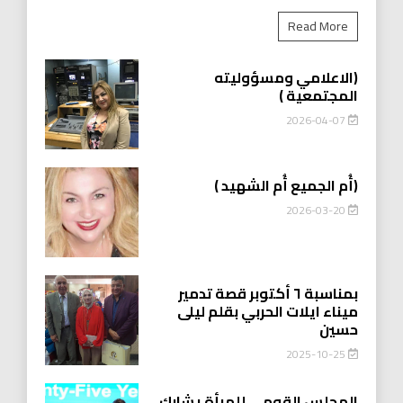
Read More
(الاعلامي ومسؤوليته
المجتمعية )
2026-04-07
(أُم الجميع أُم الشهيد )
2026-03-20
بمناسبة ٦ أكتوبر قصة تدمير
ميناء ايلات الحربي بقلم ليلى
حسين
2025-10-25
المجلس القومي للمرأة يشارك