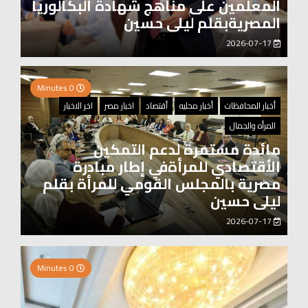
المعلمين على مناهج شهادة البكالوريا
المصريةبقلم ليلى حسين
2026-07-17
0 Minutes
أخبار المحافظات
أخبار محليه
أقتصاد
اخبار مصر
اخر الاخبار
المرأه والجمال
مائدة مستمرة لدعم التمكين
الأقتصادي للمرأةفي إطار مبادرة
مصرية بالمجلس القومي للمرأة بقلم
ليلى حسين
2026-07-17
0 Minutes