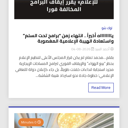
توك شو
يااااااااه أخيراً .. انتهاء زمن “برامج تحت السلم”
واستعادة الهيبة الإعلامية المغصوبة
أحمد السيد
2026-08-04
بقلم…محمد تمام لم يكن قرار المجلس الأعلى لتنظيم الإعلام
بحظر “بيع الهواء” والإيقاف الفوري لبرامج المساحات الإيجارية
مجرد استجابة لنداءات خفتت طويلاً، بل جاء كإعلان دولة للتعافي
الإعلامي؛ خطوة جادة نحو استرداد هيبة الشاشة...
Read More
0 Minutes