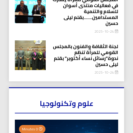
في فعاليات منتدى أسوان
للسلام والتنمية
المستدامين…….بقلم ليلى
حسين
2025-10-24
لجنة الثقافة والفنون بالمجلس
القومي للمرأة تنظم
ندوة”رسائل نساء أكتوبر” بقلم
ليلى حسين
2025-10-24
علوم وتكنولوجيا
0 Minutes