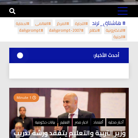
# هاشتاق_ترند
#التجارة
#المركز
#العالمي
#لحماية
#الالكترونية
#نظام
#dailyprompt-2007
#dailyprompt
#الجنية
أحدث الأخبار:
1 Minute
أخبار محليه
أقتصاد
اخبار مصر
التعليم
بيانات حكومية
وزير التربية والتعليم يتفقد ورشة تدريب