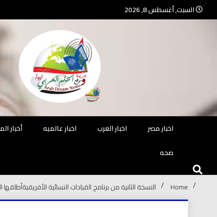
Ski
السبت, أغسطس 8, 2026
t
conten
جريدة مستقلة – صحافة تضيئ لك الو
جريد
اخبار مصر
اخبار العرب
اخبار عالميه
أخبار ال
صحه
Home
النسخة الثانية من برنامج القيادات النسائية الأفريقيةأطلق