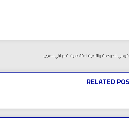
بي نيوز
د القومي للحوكمة والتنمية الاقتصادية بقلم ليلي حسين
RELATED PO