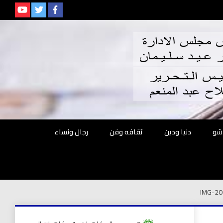
م
شو
دنيا ودين
ثقافه وفن
رجال ونساء
IMG-2