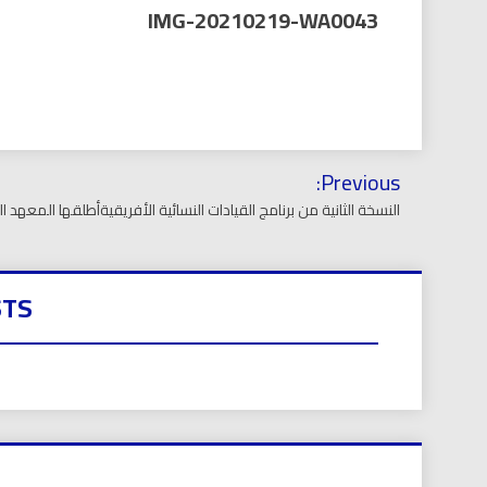
العر
IMG-20210219-WA0043
تصفّح
Previous:
المقالات
النسخة الثانية من برنامج القيادات النسائية الأفريقيةأطلقها المعه
STS