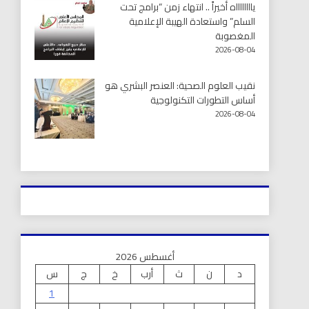
يااااااااه أخيراً .. انتهاء زمن “برامج تحت
السلم” واستعادة الهيبة الإعلامية
المغصوبة
2026-08-04
نقيب العلوم الصحية: العنصر البشري هو
أساس التطورات التكنولوجية
2026-08-04
أغسطس 2026
د
ن
ث
أرب
خ
ج
س
1