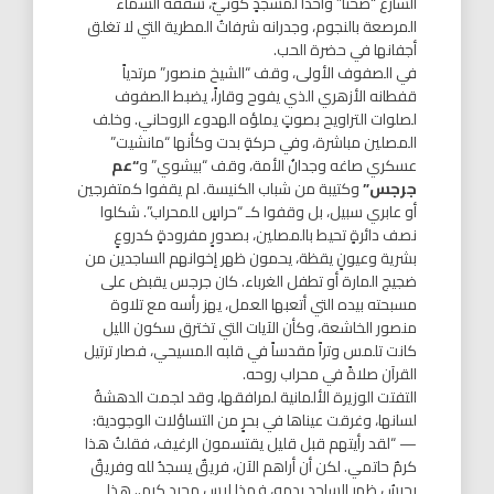
الشارعُ “صحناً” واحداً لمسجدٍ كونيّ، سقفه السماءُ
المرصعة بالنجوم، وجدرانه شرفاتُ المطرية التي لا تغلق
أجفانها في حضرة الحب.
في الصفوف الأولى، وقف “الشيخ منصور” مرتدياً
قفطانه الأزهري الذي يفوح وقاراً، يضبط الصفوف
لصلوات التراويح بصوتٍ يملؤه الهدوء الروحاني. وخلف
المصلين مباشرة، وفي حركةٍ بدت وكأنها “مانشيت”
عسكري صاغه وجدانُ الأمة، وقف “بيشوي” و
“عم
جرجس”
وكتيبة من شباب الكنيسة. لم يقفوا كمتفرجين
أو عابري سبيل، بل وقفوا كـ “حراسٍ للمحراب”. شكلوا
نصف دائرةٍ تحيط بالمصلين، بصدورٍ مفرودةٍ كدروعٍ
بشرية وعيونٍ يقظة، يحمون ظهر إخوانهم الساجدين من
ضجيج المارة أو تطفل الغرباء. كان جرجس يقبض على
مسبحته بيده التي أتعبها العمل، يهز رأسه مع تلاوة
منصور الخاشعة، وكأن الآيات التي تخترق سكون الليل
كانت تلمس وتراً مقدساً في قلبه المسيحي، فصار ترتيل
القرآن صلاةً في محراب روحه.
التفتت الوزيرة الألمانية لمرافقها، وقد لجمت الدهشةُ
لسانها، وغرقت عيناها في بحرٍ من التساؤلات الوجودية:
— “لقد رأيتهم قبل قليل يقتسمون الرغيف، فقلتُ هذا
كرمٌ حاتمي. لكن أن أراهم الآن، فريقٌ يسجدُ لله وفريقٌ
يحرسُ ظهر الساجد بدمه، فهذا ليس مجرد كرم.. هذا