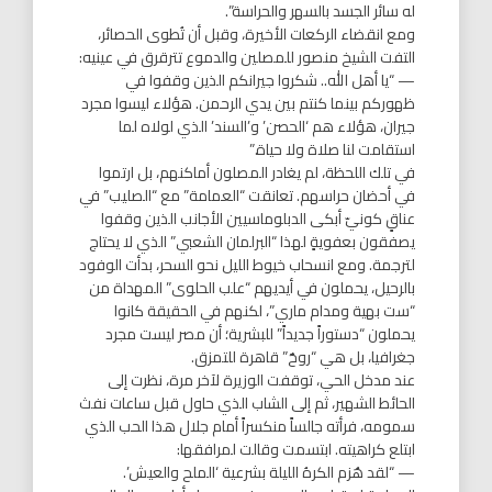
له سائر الجسد بالسهر والحراسة”.
ومع انقضاء الركعات الأخيرة، وقبل أن تُطوى الحصائر،
التفت الشيخ منصور للمصلين والدموع تترقرق في عينيه:
— “يا أهل الله.. شكروا جيرانكم الذين وقفوا في
ظهوركم بينما كنتم بين يدي الرحمن. هؤلاء ليسوا مجرد
جيران، هؤلاء هم ‘الحصن’ و’السند’ الذي لولاه لما
استقامت لنا صلاة ولا حياة.”
في تلك اللحظة، لم يغادر المصلون أماكنهم، بل ارتموا
في أحضان حراسهم. تعانقت “العمامة” مع “الصليب” في
عناقٍ كونيّ أبكى الدبلوماسيين الأجانب الذين وقفوا
يصفقون بعفويةٍ لهذا “البرلمان الشعبي” الذي لا يحتاج
لترجمة. ومع انسحاب خيوط الليل نحو السحر، بدأت الوفود
بالرحيل، يحملون في أيديهم “علب الحلوى” المهداة من
“ست بهية ومدام ماري”، لكنهم في الحقيقة كانوا
يحملون “دستوراً جديداً” للبشرية؛ أن مصر ليست مجرد
جغرافيا، بل هي “روحٌ” قاهرة للتمزق.
عند مدخل الحي، توقفت الوزيرة لآخر مرة، نظرت إلى
الحائط الشهير، ثم إلى الشاب الذي حاول قبل ساعات نفث
سمومه، فرأته جالساً منكسراً أمام جلال هذا الحب الذي
ابتلع كراهيته. ابتسمت وقالت لمرافقها:
— “لقد هُزم الكرهُ الليلة بشرعية ‘الملح والعيش’.