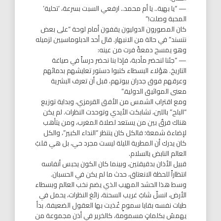
— “يا بهية.. يا أم محمد.. ارفعي السبت بسرعة، ‘تحلية’
المحبة وصلت!”
كان المصورون الدوليون يقفون أمام لوحة “على بعض
نتسند” في حالة من الانبهار. قال أحد الدبلوماسيين لزميله
وهو يمسح دمعةً فرت من عينه:
— “جئنا لنحضر مأدبة، فإذا بنا نحضر درساً في صياغة
التاريخ. هؤلاء البسطاء كتبوا دستور تعايشهم بدمائهم
وعرقهم فوق جدران بيوتهم، قبل أن تعرف البشرية
معنى المواثيق الدولية.”
ومع اقتراب الشمس من الأفق القرمزي، وبداية توزيع
“البلح” باللبن، تشابكت الأيدي وتوحدت النظرات. لم يكن
هناك فرقٌ بين من يستعد لصلاة المغرب، ومن يتأهب
لإضاءة شمعة؛ فالكل كان ينتظر “النداء الكبير”، والكل
كان يدرك أن المطرية الليلة ليست مجرد حي، بل هي قلبُ
العالم النابض بالسلام.
قبيل الأذان بدقيقتين، وبينما كان الكون يحبس أنفاسه
انتظاراً للحظة الانعتاق، حدث ما لم يكن في الحسبان.
وسط هذا الحشد المهيب الذي يضم نخب العالم وبسطاء
الأرض، انسلّ شابٌ غريب السحنة، زائغ النظرات، يحمل في
طيات نفسه بقايا سمومٍ غُذيت بها العقول الضعيفة. بدأ
يهمسُ بكلماتٍ مسمومة، كالخرير في أذن مجموعة من