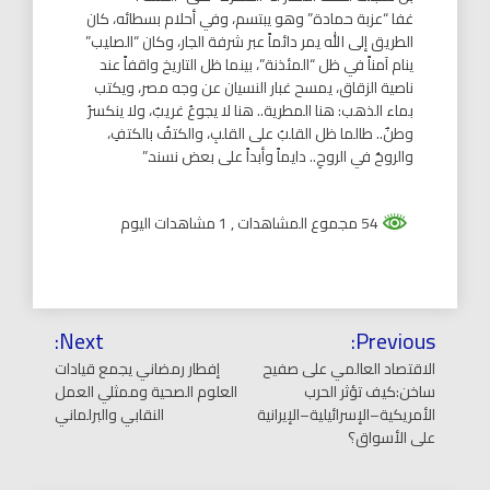
غفا “عزبة حمادة” وهو يبتسم، وفي أحلام بسطائه، كان
الطريق إلى الله يمر دائماً عبر شرفة الجار، وكان “الصليب”
ينام آمناً في ظل “المئذنة”، بينما ظل التاريخ واقفاً عند
ناصية الزقاق، يمسح غبار النسيان عن وجه مصر، ويكتب
بماء الذهب: هنا المطرية.. هنا لا يجوعُ غريبٌ، ولا ينكسرُ
وطنٌ.. طالما ظل القلبُ على القلبِ، والكتفُ بالكتفِ،
والروحُ في الروحِ.. دايماً وأبداً على بعض نسند.”
54 مجموع المشاهدات
, 1 مشاهدات اليوم
تصفّح
Next:
Previous:
المقالات
الاقتصاد العالمي على صفيح
إفطار رمضاني يجمع قيادات
ساخن:كيف تؤثر الحرب
العلوم الصحية وممثلي العمل
الأمريكية–الإسرائيلية–الإيرانية
النقابي والبرلماني
على الأسواق؟