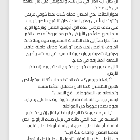
بل كان “رب الدار” في كل بيت، والمؤتمن على سر الطبخة
في كل مطبخ.
​بجوار الحائط الذي احتضن جملة كُتبت بخط كوفي عريض
وثائر: “دايماً على بعض نسند”، كان “الشيخ منصور” يربت
على كتف جرجس بيده التي أنهكها العمل وباركها الورع،
بينما يفرغ صاعاً من الأرز في قدر مجاور وكأنه يصب الخير
صباً. نظرا معاً إلى تلك الكلمات المحفورة فوقهما؛ كانت
الحروف تتراقص تحت ضوء “وناسة” خضراء خافتة، علقت
بعبقرية شعبية بجوار صورة للمسيح في ودعته، وأخرى
للكعبة المشرفة في جلالها.
​قال منصور بصوت يتهدج بخشوع الصائم ويملؤه فخر
الأرض:
— “أتراها يا جرجس؟ هذه الحائط حملت أثقالاً وبشراً، لكن
هاتين الكلمتين هما اللتان تحملان الحائط نفسه
وتمنعانه من السقوط في فخ النسيان.”
​ابتسم جرجس ابتسامة تقطر عذوبة، وضغط على يد جاره
بقوة تختصر عهوداً من المواطنة:
— “يا عم منصور، هذا الجدار لو نطق لقال إن ريحة بخور
الكنيسة في هذا الحي ذائبة في ترتيل صلاة التراويح.. نحن
لا نسند أجسادنا على الحجر، نحن نسند أرواحنا على قلوب
بعضنا البعض، والقلبُ بيتُ الرب.”
​في الأعلى، كانت الشرفات تتحول إلى خلايا نحل لا تهدأ،