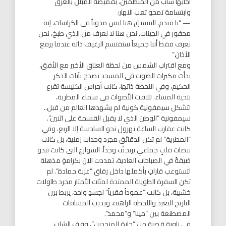
​أجابها شاب من المنظمين، بقميصه المبلل بالعرق
وابتسامة تمحو تعب النهار:
— “يا فندم، التنسيق هنا ليس مدوناً في الكراسات، إنه
محفور في الجينات. نحن هنا لا نعرف من الذي طبخ، نحن
نعرف فقط أننا جميعاً سنقتسم الرغيف ذاته عندما يرفع
الأذان.”
​ومع اقتراب الشمس من لحظة العناق الأخير مع الأفق،
بدأت مكبرات الصوت في المسجد تصدح بآيات الذكر
الحكيم، وفي اللحظة ذاتها، كانت أجراس الكنيسة تقرع
بتحية المساء. تلاقت الأصوات في سماء المطرية،
لتشكل سيمفونية كونية لم يشهدها العالم من قبل..
سيمفونية “الوطن الذي لا يقبل القسمة على اثنين”.
كانت عقارب الساعة تهرول نحو السادسة إلا الربع، وفي
“المطرية” لم تكن الدقائق مجرد وحدات زمنية، بل كانت
نبضات قلبٍ جماعي يرتجفُ وجداً. الشوارع التي كانت تبدو
ضيقةً في الصباحات العادية، تمددت الآن بكرامةٍ مذهلة
لتستوعب قاراتٍ بأكملها داخل زقاق “عزبة حمادة”. لم
تكن السفرة الطويلة الممتدة لمئات الأمتار مجرد طاولات
خشبية، بل كانت “عموداً فقرياً” لجسدٍ واحد، يربط بين
التاريخ البعيد واللحظة الراهنة، ويذيب المسافات
المصطنعة بين “مينا” و”محمد”.
في زاويةٍ قصية من “حارة المنجدين”، وقف الشاب