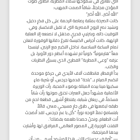
التي تعانق في شموخها سماء المطرية، انطلق صوت
المؤذن مجلجلاً، شاقاً الصمت المهيب:
“الله أكبر.. الله أكبر”
كانت الصرخة بمثابة رصاصة الرحمة على كل فكرٍ دخيل،
ونشيد نصرٍ للروح المصرية التي لا تقبل الانكسار. وفي
التوقيت ذاته، وبترتيبٍ قدريٍ مذهل لا تصنعه إلا العناية
الإلهية، كانت أجراس الكنيسة تقرعُ دقاتها الوقورة لتعلن
تمام الساعة السادسة. تداخل التكبير مع الرنين، لينسجا
معاً “هارمونياً” كونياً لم تشهده أعظم دور الأوبرا، بل
عزفه “وعي المطرية” الفطري الذي يسبقُ النظريات
والكتب.
بدأ الإفطار، فانطلقت آلاف الأيدي في حركةٍ موحدة
لتكسر الصيام بـ “بلحة” قدمها جرجس، أو شربة ماءٍ
سكبها مينا بيده المبللة بوضوء المحبة. رأت الوزيرة
الألمانية مشهداً جعل العبرات تخنق صوتها؛ رأت شاباً
مسلماً، في ريعان شبابه، يقتطعُ أشهى قطعة لحمٍ من
طبقه ليضعها في طبق جارٍ مسيحيٍ مسن، قائلاً
بابتسامةٍ تملأ الوجه نوراً: “كُل يا عم جرجس، لقد أنضجتَ
أنت الطعام، ونحنُ حصدنا طعمه بفضلك”.
التفتت الوزيرة إلى المصور العالمي المرافق لها، وأشارت
بيدها المرتجفة:
— “أوقف عدستك الآن.. هذا المشهد أسمى من أن