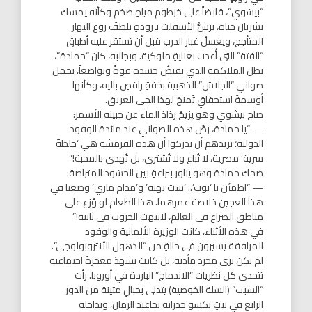
“بيشوي”، قابضاً على خرطوم مياهٍ ضخم وكأنه يمسك
بشريان حياة، يرشُّ الأسفلت ببرودةٍ تلطفُ روع النهار
المتأجج، ويغسلُ غبار الدرب قبل أن تستقر عليه أطباق
“الفتة” التي أُعدت بعنايةٍ ملوكية. وبجانبه، كان “حمادة”،
بطل الملاكمة الذي يفيضُ جسده قوةً وتواضعاً، يحمل
صواني “الجلاش” الذهبية بخفةِ راقصِ باليه، وكأنها
أوسمةُ استحقاقٍ تُمنحُ لهذا الحي العريق.
صاح بيشوي وهو يزيحُ رذاذ الماء عن جبينه الأسمر:
— “يا حمادة، رصّ هذه الصواني عند مائدة الوفود
الدولية؛ نريدهم أن يدركوا أن هذه القرمشة هي ‘خلطةٌ
سرية’ مصرية، لا تُباع ولا تُشترى، بل تُهدى بالمحبة!”
ضحك حمادة وهو يناور ببراعةٍ بين الحشود المتراصة:
— “اطمئن يا ‘بوب’.. ‘ست بهية’ و’مدام ماري’ وضعتا في
هذا العجين خلاصة عمرهما. هذا الطعام لو وُزع على
مناطق الصراع في العالم، لانتهت الحروب في ثانية!”
في هذه الأثناء، كانت الوزيرة الألمانية والوفود
المرافقة يسيرون في حالةٍ من “الذهول الأنثروبولوجي”.
لم تكن ترى مجرد مأدبة، بل كانت تشهدُ معجزةً اجتماعية
تتحدى كل نظريات “الاندماج” الباردة في أوروبا. رأت
“السبت” (السلة الخوصية) يتدلى بحبالٍ متينة من الدور
الرابع في بيتٍ تكسو جدرانه تجاعيد الزمان، وبداخله