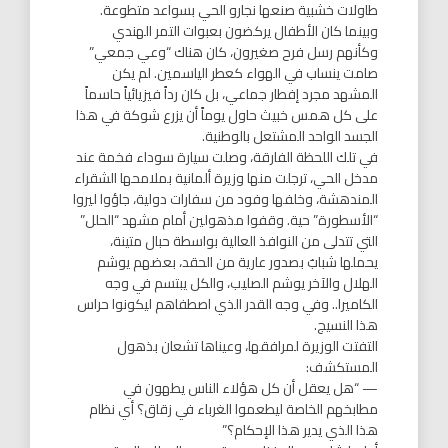
طاولات خشبية صنعها نجارو الحي بسواعد متطوعة.
وبينما كان الأطفال يركضون بعبوات التمر الهندي
وكأنهم رسل فرح صغيرون، كان هناك “وعي جمعي”
صامت ينساب في الهواء كعطر الياسمين. لم يكن
المشهد مجرد إفطار جماعي، بل كان رداً فيزيائياً حاسماً
على كل همس خبيث حاول يوماً أن يزرع شوكة في هذا
الجسد الواحد المشتعل بالوطنية.
​في تلك اللحظة الفارقة، وصلت سيارة سوداء فخمة عند
مدخل الحي، ترجلت منها وزيرة ألمانية بملامحها الشقراء
المندهشة، وخلفها وفود من سفارات دولية، جاؤوا ليروا
“الأسطورة” حية. وقفوا مذهولين أمام مشهد “الحلل”
التي تتدلى من النوافذ العالية بواسطة حبال متينة،
يحملها شبابٌ بصدور عارية من الحقد، بعضهم يوشم
الهلال والآخر يوشم الصليب، والكل يبتسم في وجه
الكاميرا.. وفي وجه القدر الذي اصطفاهم ليكونوا حراس
هذا النسيج.
​التفتت الوزيرة لمرافقها، وعيناها تشعان بذهول
المستكشف:
— “هل يعقل أن كل هؤلاء الناس يطهون في
مطابخهم الخاصة ليطعموا الغرباء في زقاق؟ أي نظام
هذا الذي يدير هذا الإحكام؟”