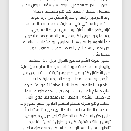
‘انصهارٌ’ لا تدركه العقول الباردة. هل هؤلاء الرجال الذين
يسيجون المصلين بصدورهم هم مسيحيون حقاً؟”
أومأ المرافق برأسه، والاعتزازُ يفيضُ من نبرة صوته:
— “نعم يا سيدتي. في المطرية، عندما يسجد المسلم،
فإنه يضع أمانه وأمان روحه في يد جاره المسيحي.
وعندما يدق جرس الكنيسة، يفتح المسلم صدره ليكون
درعاً لناقوسها. نحن هنا لا نمارس ‘بروتوكولات’ سياسية،
نحن نحمي ‘سندنا’ في الحياة.. نحمي المعنى الذي
يجعلنا بشراً.”
انطلق صوت الشيخ منصور بالقرآن، يرتل آيات السكينة
والوقار، فخيم صمتٌ مهيبٌ لم تشهده المطرية من قبل؛
حتى الأطفال كفوا عن صخبهم، وتوقفت الفوانيس عن
التأرجح، ليفسحوا المجال لهذه السيمفونية. كانت
الكاميرات العالمية تلتقط تلك اللقطة “الأيقونية”: جبهة
شابٍ مسلم تلمس تراب الأرض في سجدةٍ طويلة، بينما
ظل صليب “بيشوي” المتدلي من عنقه يمر فوق رأس
الساجد وهو يتحرك بيقظةٍ ليفسح الطريق لشيخٍ عجوز يريد
الانضمام للصلاة. خلف الحائط الذي صرخ بكلمة “دايماً
على بعض نسند”، كانت الحصائر تتراص كبنيانٍ مرصوص،
ترسل رسالةً مشفرة لكل من حاول “شحن” القلوب:
“انظروا.. نحن الجسد الواحد، إذا اشتكى منه عضوٌ، تداعى