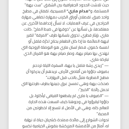
حيث تلاشت الحدود الجغرافية بين الشقق. “ست بهية”
المسلمة، و
“مدام ماري”
المسيحية، تقفان في مطبخ
واحد ضيق، تفصلان أوراق الكرنب بمهارة تضاهي مهارة
الجراحين في غرف العمليات. لا تسأل إحداهما الأخرى عن
معتقدها، بل تسألها عن “ذوقها في ضبط الملح”. كانت
ماري، بإيثار فطري، تذوق بلسانها طرف “المرقة” لتقرر
لبهية الصائمة ما إذا كان الطعام يحتاج لذرّة فلفل أو
لمسة كمون، فصار لسان ماري هو البوصلة الروحية التي
تهتدي بها صيام بهية، وصار صيام بهية هو القربان الذي
تباركه ماري.
​— “زيدي رشة فلفل يا بهية، السفرة الليلة تزدحم
بضيوف جاؤوا من أقاصي الأرض، نريدهم أن يدركوا أن
مطبخ المطرية متبلٌ بالحب قبل البهارات.”
ضحكت بهية وهي تمسح عرق جبينها بطرف طرحتها التي
تحمل رائحة “الخبيز”:
— “الضيوف يا ماري لم يقطعوا الفيافي ليأكلوا، بل
جاؤوا ليقرؤوا في وجوهنا كيف اتسعت هذه الحارة
للعالم كله، وهي في الأصل لا تتسع إلا لخطوتين من
المحبة.”
​تحولت الشوارع إلى مائدة ممتدة كشريان حياة لا نهاية
له، أمتارٌ من الأقمشة المزركشة بنقوش الخيامية تكسو