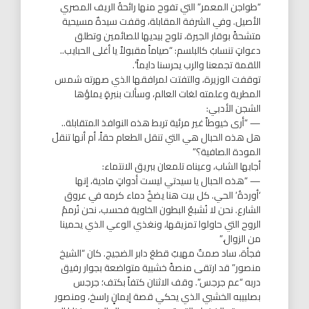
“طواجن المعمر” التي تفوح منها رائحةُ الريف المصري
الأصيل. وفي الشرفة المقابلة، وقفت سيدةٌ مسيحية
متشحةً بوقار الجيرة، تلوح بيديها للصائمين وتطلق
دعواتٍ تنسابُ كالبلسم: “صياماً مقبولاً يا أغلى الحبايب..
اللقمة تجمعنا والرب يحرسنا دايماً”.
توقفت الوزيرة، والتفتت لمرافقها الذي صهرته شمس
المطرية وعلمته لغات العالم، وسألت بنبرةٍ يملؤها
الشجن الأدبي:
— “أرى خيوطاً غير مرئية تربط هذه النوافذ المتقابلة..
هل هذه الحبال هي التي تنقل الطعام حقاً، أم أنها تنقلُ
المودة الصافية؟”
أجابها الشاب، وعيناه تلمعان ببريق الانتماء:
— “هذه الحبال يا سيدتي ليست أدواتٍ مادية، إنها
‘أوردةُ’ الحي. كل بيت هنا يضخُ دماء كرمه في عروق
الشارع. نحن لا نُشبعُ البطون الخاوية فحسب، نحن نُرممُ
الروح التي حاولوا تمزيقها، ونغذي الوعي الذي يحمينا
من الزوال.”
فجأة، ساد صمتٌ مهيبٌ قطعَ دابر الضجيج. كان “الشيخ
منصور” قد ارتقى منصةً خشبية متواضعة بجوار رفيق
دربه “عم جرجس”. وقف الاثنان كتفاً بكتف؛ جرجس
بصلبيبه الخشبي الذي يحكي قصة إيمانٍ راسخ، ومنصور