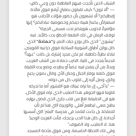
الشباب الذين تأججت فيهم العاطفة دون وعيٍ كافٍ:
— “ألا ترون؟ كيف تقبلون بصلبانٍ تُرفع فوق مائدة
إفطاركم؟ ألا تشعرون بأن حضور هؤلاء الأجانب هو
استعراضٌ يكسرُ هيبة دينكم وخصوصية عباداتكم؟ إنها
مؤامرةٌ لتذويب هويتكم تحت مسمى الجيرة!”
توقف الزمان في تلك البقعة للحظةٍ بدت كالأبد. تنبه
“بيشوي” الذي كان يوزع حبات التمر، و
“حمادة”
الذي
كان يوازن أطباق الشوربة الساخنة فوق ذراعيه القويتين.
تبادلا نظرةً خاطفة، لم تكن مجرد إشارة، بل كانت “عهداً”
قديماً يتجدد في ثانية. اقترب حمادة من الشاب الغريب،
وبدلاً من أن ينفجر فيه غضباً أو يطرده، وضع يده الثقيلة
فوق كتفه بوقار الجبال وحنان الأخ، وقال بصوتٍ رخيمٍ
واثق، وصل أثره إلى قلوب كل من حوله:
— “يا أخي، إن ما تراه عيناك هو القشور، أما ما تدركه
قلوبنا فهو الجوهر. هذا الصليب الذي تراه فوق الأكل،
هو في الحقيقة نابعٌ من قلب جاري الذي قضى نهاره
يطبخ معي ليطعم أهلي. والوزيرة التي هنا لم تأتِ
لتتملكنا، بل جاءت لتتلمذ في مدرسة ‘البشر’ التي أسسها
أجدادنا. إن كان هذا الحب يزعجك، فأنت الغريبُ الوحيدُ
هنا.. لا الصليب، ولا الضيوف.”
وفي تلك اللحظة الحاسمة، ومن فوق مئذنة المسجد