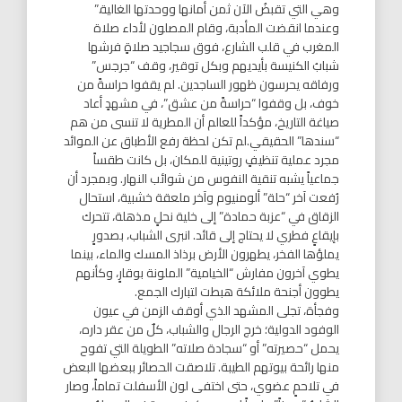
وهي التي تقبضُ الآن ثمن أمانها ووحدتها الغالية.”
وعندما انقضت المأدبة، وقام المصلون لأداء صلاة
المغرب في قلب الشارع، فوق سجاجيد صلاةٍ فرشها
شبابُ الكنيسة بأيديهم وبكل توقير، وقف “جرجس”
ورفاقه يحرسون ظهور الساجدين. لم يقفوا حراسةً من
خوف، بل وقفوا “حراسةً من عشق”، في مشهدٍ أعاد
صياغة التاريخ، مؤكداً للعالم أن المطرية لا تنسى من هم
“سندها” الحقيقي.لم تكن لحظة رفع الأطباق عن الموائد
مجرد عملية تنظيفٍ روتينية للمكان، بل كانت طقساً
جماعياً يشبه تنقية النفوس من شوائب النهار. وبمجرد أن
رُفعت آخر “حلة” ألومنيوم وآخر ملعقة خشبية، استحال
الزقاق في “عزبة حمادة” إلى خلية نحلٍ مذهلة، تتحرك
بإيقاعٍ فطري لا يحتاج إلى قائد. انبرى الشباب، بصدورٍ
يملؤها الفخر، يطهرون الأرض برذاذ المسك والماء، بينما
يطوي آخرون مفارش “الخيامية” الملونة بوقارٍ، وكأنهم
يطوون أجنحة ملائكة هبطت لتبارك الجمع.
وفجأة، تجلى المشهد الذي أوقف الزمن في عيون
الوفود الدولية؛ خرج الرجال والشباب، كلٌ من عقر داره،
يحمل “حصيرته” أو “سجادة صلاته” الطويلة التي تفوح
منها رائحة بيوتهم الطيبة. تلاصقت الحصائر ببعضها البعض
في تلاحمٍ عضوي، حتى اختفى لون الأسفلت تماماً، وصار