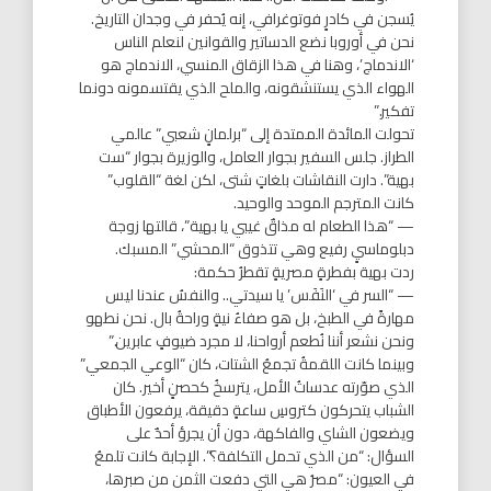
يُسجن في كادرٍ فوتوغرافي، إنه يُحفر في وجدان التاريخ.
نحن في أوروبا نضع الدساتير والقوانين لنعلم الناس
‘الاندماج’، وهنا في هذا الزقاق المنسي، الاندماج هو
الهواء الذي يستنشقونه، والملح الذي يقتسمونه دونما
تفكير.”
تحولت المائدة الممتدة إلى “برلمانٍ شعبي” عالمي
الطراز. جلس السفير بجوار العامل، والوزيرة بجوار “ست
بهية”. دارت النقاشات بلغاتٍ شتى، لكن لغة “القلوب”
كانت المترجم الموحد والوحيد.
— “هذا الطعام له مذاقٌ غيبي يا بهية”، قالتها زوجة
دبلوماسيٍ رفيع وهي تتذوق “المحشي” المسبك.
ردت بهية بفطرةٍ مصريةٍ تقطرُ حكمة:
— “السر في ‘النَفَس’ يا سيدتي.. والنفسُ عندنا ليس
مهارةً في الطبخ، بل هو صفاءُ نيةٍ وراحةُ بال. نحن نطهو
ونحن نشعر أننا نُطعم أرواحنا، لا مجرد ضيوفٍ عابرين.”
وبينما كانت اللقمةُ تجمعُ الشتات، كان “الوعي الجمعي”
الذي صوّرته عدساتُ الأمل، يترسخُ كحصنٍ أخير. كان
الشباب يتحركون كتروسِ ساعةٍ دقيقة، يرفعون الأطباق
ويضعون الشاي والفاكهة، دون أن يجرؤ أحدٌ على
السؤال: “من الذي تحمل التكلفة؟”. الإجابة كانت تلمعُ
في العيون: “مصرُ هي التي دفعت الثمن من صبرها،