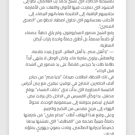
بمسبحته الخضراء التي تسبحُ بحمد رب العالمين. نظرا إلى
الحشود التي تمازجت فيها الألوان واللغات؛ من الأفارقة
بجلابيبهم الزاهية، إلى الخلايجة بعباءاتهم البيضاء، إلى
الأجانب بعدساتهم التي تحاول اصطياد لحظةٍ من “الصدق
المصري”.
رفع الشيخ منصور الميكروفون، ولم يلقِ خطبةً عصماء
أو كلاماً منمقاً، بل أطلق جملةً واحدة زلزلت أركان
المطرية:
— “يا أهل مصر.. يا أهل العالم.. الجوعُ يتبدد بلقمة،
والعطشُ يرتوي بشربة ماء، ولكن الوطن لا ينتهي أبداً
طالما ظلت يدُ جرجس قابضةً على يد منصور في الشدة
قبل الرخاء.”
في تلك اللحظة، انطلقت صيحاتُ “تحيا مصر” من حناجر
آلاف الحاضرين، لتمتزج في توقيتٍ عبقري مع رنين أجراس
الكنيسة المجاورة التي بدأت تدق “دقات المساء” بوقارٍ
مذهل. بدا وكأن القسيس في الداخل كان يرقبُ نبض
الشارع، لينضم بجوقته إلى سيمفونية الوحدة، محولاً
الهواء إلى مزيجٍ مقدس من التكبير والترنيم.
وعلى وقع هذا الهتاف، أطلت “مدام ماري” من شرفتها
حاملةً صينيةً ضخمة من “القطايف” التي نقشتها بيدها
خصيصاً لجيرانها الصائمين، ونادت بصوتٍ جهوريٍ يملؤه
الحنان: