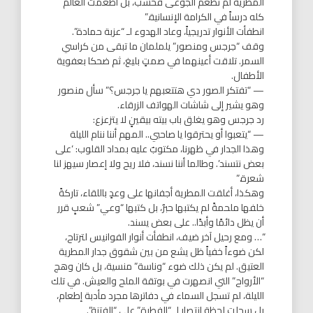
المطرية لم تطعم الجوعى فحسب، بل أطعمت العالم
كله درساً في الكرامة الإنسانية.”
انطفأت الأنوار تدريجياً، وعاد الهدوء لـ “عزبة حمادة”.
وقف “جرجس ومنصور” يلملمان ما تبقى من كراسي
السمر. تلاقت أعينهما في صمتٍ بليغ، ثم ضحكا بعفوية
الأطفال.
— “تفتكر الصور دي هتتعبهم يا جرجس؟” سأل منصور
وهو يشير إلى شاشات الهواتف الزرقاء.
رد جرجس وهو يغلق باب بيته بيقينٍ لا يتزعزع:
— “يتعبوا أو يحترقوا يا صاحبي.. المهم أننا ننام الليلة
وهذا الجدار في ظهرنا، مكتوبٌ عليه بمداد القلوب: ‘على
بعض نتسند’. وطالما أننا نسند، فلا ريح ولا إعصار سيهز لنا
شعرة.”
وهكذا، أغلقت المطرية أجفانها على وعدٍ باللقاء، تاركةً
خلفها ملحمةً لم يكتبها حبرٌ، بل كتبها “وعي” شعبٍ قرر
أن يظل دائمًا وأبدًا.. على بعض يسند.
“… ومع رحيل آخر ضيف، انطفأت أنوار الفوانيس لترتاح،
لكن ضوءاً خفياً ظل يشع من بين شقوق جدار المطرية
العتيق. لم يكن ذلك ضوء “وناسة” منسية، بل كان وهج
“الأرواح” التي انصهرت في بوتقة الملح والعيش. في تلك
الليلة، لم تسجل السماء في دفاترها مجرد مأدبة إطعام،
بل سجلت لحظة انتصار لـ “الفطرة” على “الفتنة”.