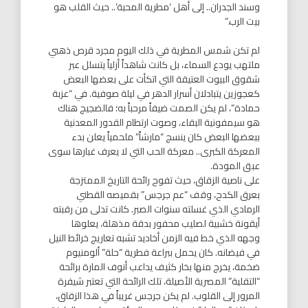
وسند الجدران.. إلى أهل ‘مطرية المحبة’.. حيث القلب هو
بيت الرب.”
لم تكن شمس المطرية في ذلك اليوم مجرد قرص ذهبي
ملتهب يودع السماء، بل كانت شاهداً أزلياً يتسلل عبر
شقوق البيوت العتيقة التي اتكأت على بعضها البعض
كعجوزين يتبادلان أسرار الدهر في ليلة صوفية. في “عزبة
حمادة”، لم يكن الصمت ضيفاً مرحباً به؛ فالضجيج هناك
هو سيمفونية البقاء، وصوت ارتطام القدور المعدنية
ببعضها البعض كان ينسج “مارشاً” ملحمياً يعلن بدء
المعركة الكبرى.. معركة الحب التي لا يعرف غبارها سوى
عبق المودة.
​على ناصية الزقاق، حيث تفوح رائحة التاريخ الممتزجة
بعرق الكدح، وقف “عم جرجس” بقميصه القطني
الرمادي الذي غسلته سنوات الصبر. كانت تدلى من رقبته
أيقونة خشبية لصليب محفور بدقة مذهلة، يعلوها
وجهه الذي خط فيه الزمن أخاديد تشبه تعاريج خرائط النيل
في فيضانه. كان يحمل ببراعة فطرية “حلة” ألومنيوم
ضخمة، يخرج منها بخار كثيف يداعب أنوف المارة برائحة
“التقلية” المصرية الأصيلة، تلك الرائحة التي تعتبر شيفرة
المرور إلى القلوب. لم يكن جرجس غريباً في هذا الزقاق،