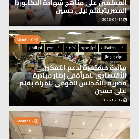
المعلمين على مناهج شهادة البكالوريا
المصريةبقلم ليلى حسين
2026-07-17
0 Minutes
أخبار المحافظات
أخبار محليه
أقتصاد
اخبار مصر
اخر الاخبار
المرأه والجمال
مائدة مستمرة لدعم التمكين
الأقتصادي للمرأةفي إطار مبادرة
مصرية بالمجلس القومي للمرأة بقلم
ليلى حسين
2026-07-17
0 Minutes