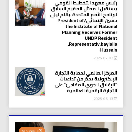
رئيس معهد التخطيط القومي
يستقبل الممثل المقيم السابق
لبرنامج الأمم المتحدة .بقلم ليلى
حسين الإنمائي/President of
the Institute of National
Planning Receives Former
UNDP Resident
.Representativ.baylaila
Hussain
2025-07-02
المركز العالمي لحماية التجارة
الإلكترونية يحذر من تداعيات
“الإغلاق الجوي المفاجئ” على
التجارة الرقمية العالمية
2025-06-13
0 Minutes