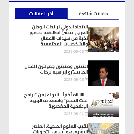
مقالات شائعة
آخر المقالات
الاتحاد الدولي لرائدات الوطن
العربي يدشّن انطلاقته بحضور
نخبة من سيدات الأعمال
والشخصيات المجتمعية
2026-08-06
اغنيتين وطنيتين جميلتين للفنان
المايسترو ابراهيم بركات
2026-08-06
يااااااااه أخيراً .. انتهاء زمن “برامج
تحت السلم” واستعادة الهيبة
الإعلامية المغصوبة
2026-08-04
نقيب العلوم الصحية: العنصر
البشري هو أساس التطورات