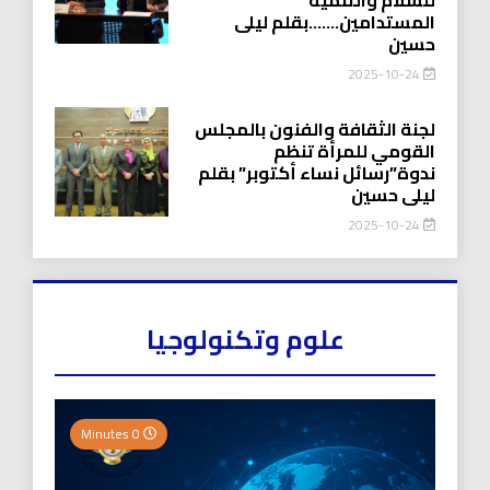
المستدامين…….بقلم ليلى
حسين
2025-10-24
لجنة الثقافة والفنون بالمجلس
القومي للمرأة تنظم
ندوة”رسائل نساء أكتوبر” بقلم
ليلى حسين
2025-10-24
علوم وتكنولوجيا
0 Minutes