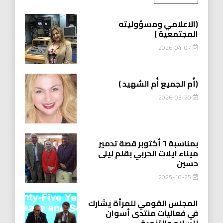
(الاعلامي ومسؤوليته
المجتمعية )
2026-04-07
(أُم الجميع أُم الشهيد )
2026-03-20
بمناسبة ٦ أكتوبر قصة تدمير
ميناء ايلات الحربي بقلم ليلى
حسين
2025-10-25
المجلس القومي للمرأة يشارك
في فعاليات منتدى أسوان
للسلام والتنمية