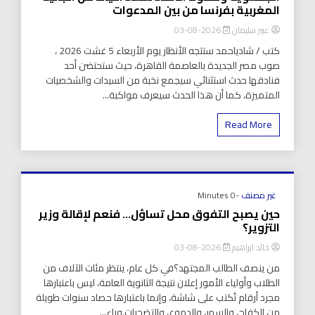
المغربية بفرنسا من بين المدعوات
عبير سليمان
2026-08-03
كتب / شادياحمد ستتجه الأنظار يوم الأربعاء 5 غشت 2026 ،
صوب مصر الجديدة بالعاصمة القاهرة، حيث ستحتضن أحد
فنادقها حدث استثنائي سيجمع نخبة من السيدات والشخصيات
المتميزة، كما أن هذا الحدث سيعرف مواكبة...
Read More
غير مصنف
-0 Minutes
حين يصبح التفوق محل تساؤل… فنعم لإقالة وزير
التزوير؟
خالد ابراهيم
2026-08-03
من ينصف الطالب المجتهد؟في كل عام، ينتظر مئات الآلاف من
الطلاب وأولياء الأمور إعلان نتيجة الثانوية العامة، ليس باعتبارها
مجرد أرقام تُكتب على شاشة، وإنما باعتبارها حصاد سنوات طويلة
من الكفاح، والسهر، والدموع، والتضحيات.وراء...