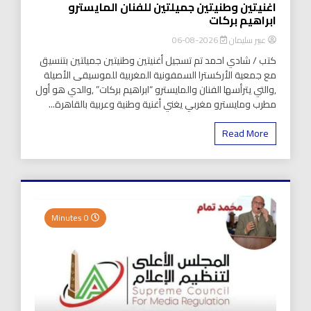
اغنيتين وطنيتين جميلتين للفنان المايسترو
ابراهيم بركات
عبير سليمان
2026-08-06
كتب / شادي احمد تم تسجيل أغنيتين وطنيتين جميلتين بتنسيق
مع جمعية الأركسترا السمفونية المغربية للموسيقى الأصيلة
,والتي يترأسها الفنان والمايسترو “ابراهيم بركات” ,والدي هو أول
مطرب ومايسترو مغربي يغني أغنية وطنية وعربية بالقاهرة...
Read More
0 Minutes