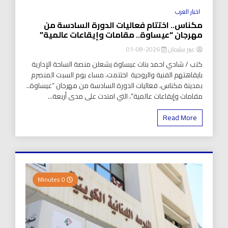
اخبار العرب
مكناس.. اختتام فعاليات الدورة السادسة من
مهرجان “عيساوة.. مقامات وإيقاعات عالمية”
عبير سليمان
2026-08-01
كتب / شادي احمد بنات عيساوة يشعلن منصة الساحة الإدارية
بايقاهتهم الفنية والروحية اختتمت، مساء يوم السبت المنصرم
بمدينة مكناس، فعاليات الدورة السادسة من مهرجان “عيساوة..
مقامات وإيقاعات عالمية”، التي امتدت على مدى أربعة...
Read More
0 Minutes