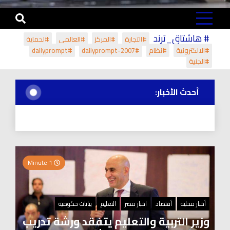
# هاشتاق_ترند
#التجارة
#المركز
#العالمي
#لحماية
#الالكترونية
#نظام
#dailyprompt-2007
#dailyprompt
#الجنية
أحدث الأخبار:
1 Minute
أخبار محليه
أقتصاد
اخبار مصر
التعليم
بيانات حكومية
وزير التربية والتعليم يتفقد ورشة تدريب