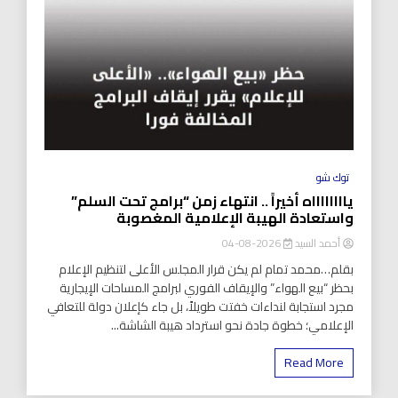
توك شو
يااااااااه أخيراً .. انتهاء زمن “برامج تحت السلم”
واستعادة الهيبة الإعلامية المغصوبة
أحمد السيد
2026-08-04
بقلم…محمد تمام لم يكن قرار المجلس الأعلى لتنظيم الإعلام
بحظر “بيع الهواء” والإيقاف الفوري لبرامج المساحات الإيجارية
مجرد استجابة لنداءات خفتت طويلاً، بل جاء كإعلان دولة للتعافي
الإعلامي؛ خطوة جادة نحو استرداد هيبة الشاشة...
Read More