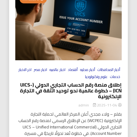
أخبار المحافظات
أخبار محليه
أقتصاد
اخبار عالميه
اخبار مصر
اخر الاخبار
خدمات
علوم وتكنولوجيا
إطلاق منصة رقم الحساب التجاري الدولي (UICS-
ICN) – خطوة عالمية نحو توحيد الثقة في التجارة
الإلكترونية
2025-11-04
admin
بقلم – ولاء مجدي أعلن المركز العالمي لحماية التجارة
الإلكترونية (WCPEC) عن الإطلاق الرسمي لمنصة رقم الحساب
التجاري الدولي (UICS – Unified International Commercial
Account Number). في خطوة تُعد تحولًا تاريخيًا في مسيرة