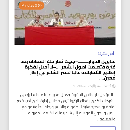
0 Minutes
أخبار متفرقة
عناوين الحوارـــــــــ–جنيت ثمار تلك المعاناة بعد
فترة فتعلمت اصول الشعر ….–لا أميل لفكرة
إطلاق الألقابلانه غالبا تحصر الشاعر في إطار
معين….
أحمد السيد
2026-08-10
–المؤهل : ليسانس الحقوقـيعمل مديرا عاما مساعدا بإحدى
الشركات الكبرى بقطاع البترولرئيس مجلس إدارة نادي أدب قصر
ثقافة بورسعيد سابقا الطفولة والشعر ورحلة تبدأ وتنمو مع
الزمن وتتحول الموهبة إلى شاعريملك الكلمة الموزونة
والعميقة...