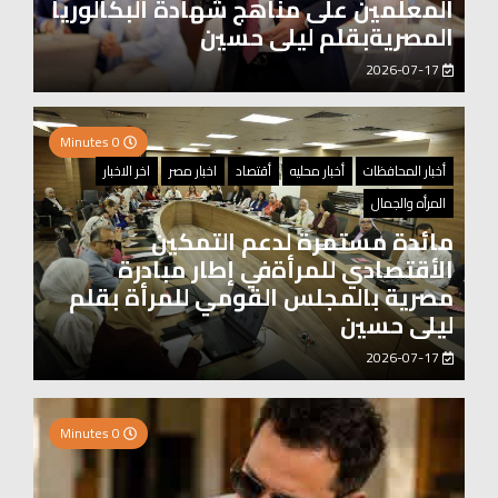
المعلمين على مناهج شهادة البكالوريا
المصريةبقلم ليلى حسين
2026-07-17
0 Minutes
أخبار المحافظات
أخبار محليه
أقتصاد
اخبار مصر
اخر الاخبار
المرأه والجمال
مائدة مستمرة لدعم التمكين
الأقتصادي للمرأةفي إطار مبادرة
مصرية بالمجلس القومي للمرأة بقلم
ليلى حسين
2026-07-17
0 Minutes