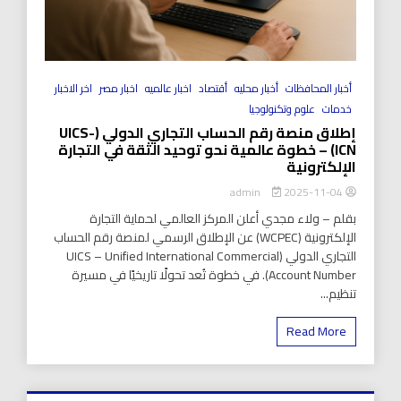
أخبار المحافظات
أخبار محليه
أقتصاد
اخبار عالميه
اخبار مصر
اخر الاخبار
خدمات
علوم وتكنولوجيا
إطلاق منصة رقم الحساب التجاري الدولي (UICS-
ICN) – خطوة عالمية نحو توحيد الثقة في التجارة
الإلكترونية
2025-11-04
admin
بقلم – ولاء مجدي أعلن المركز العالمي لحماية التجارة
الإلكترونية (WCPEC) عن الإطلاق الرسمي لمنصة رقم الحساب
التجاري الدولي (UICS – Unified International Commercial
Account Number). في خطوة تُعد تحولًا تاريخيًا في مسيرة
تنظيم...
Read More