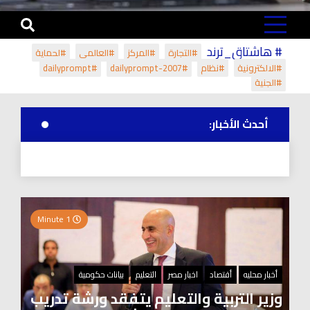
# هاشتاق_ترند
#التجارة
#المركز
#العالمي
#لحماية
#الالكترونية
#نظام
#dailyprompt-2007
#dailyprompt
#الجنية
أحدث الأخبار:
1 Minute
أخبار محليه
أقتصاد
اخبار مصر
التعليم
بيانات حكومية
وزير التربية والتعليم يتفقد ورشة تدريب