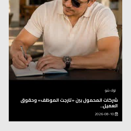
توك شو
شركات المحمول بين «تارجت الموظف» وحقوق
العميل..
2026-08-10