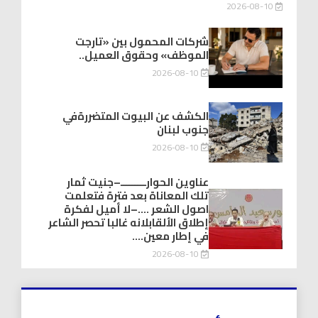
2026-08-10
شركات المحمول بين «تارجت
الموظف» وحقوق العميل..
2026-08-10
الكشف عن البيوت المتضررةفي
جنوب لبنان
2026-08-10
عناوين الحوارـــــــــ–جنيت ثمار
تلك المعاناة بعد فترة فتعلمت
اصول الشعر ….–لا أميل لفكرة
إطلاق الألقابلانه غالبا تحصر الشاعر
في إطار معين….
2026-08-10