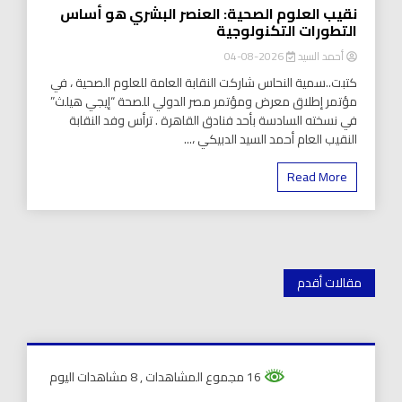
نقيب العلوم الصحية: العنصر البشري هو أساس
التطورات التكنولوجية
أحمد السيد
2026-08-04
كتبت..سمية النحاس شاركت النقابة العامة للعلوم الصحية ، في
مؤتمر إطلاق معرض ومؤتمر مصر الدولي للصحة “إيجي هيلث”
في نسخته السادسة بأحد فنادق القاهرة . ترأس وفد النقابة
النقيب العام أحمد السيد الدبيكي ،...
Read More
تصفّح
مقالات أقدم
المقالات
16 مجموع المشاهدات
, 8 مشاهدات اليوم