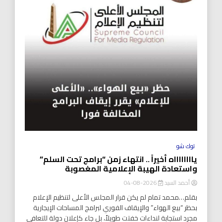
توك شو
يااااااااه أخيراً .. انتهاء زمن “برامج تحت السلم”
واستعادة الهيبة الإعلامية المغصوبة
أحمد السيد
2026-08-04
بقلم…محمد تمام لم يكن قرار المجلس الأعلى لتنظيم الإعلام
بحظر “بيع الهواء” والإيقاف الفوري لبرامج المساحات الإيجارية
مجرد استجابة لنداءات خفتت طويلاً، بل جاء كإعلان دولة للتعافي