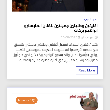
اخبار العرب
اغنيتين وطنيتين جميلتين للفنان المايسترو
ابراهيم بركات
عبير سليمان
2026-08-06
كتب / شادي احمد تم تسجيل أغنيتين وطنيتين جميلتين بتنسيق
مع جمعية الأركسترا السمفونية المغربية للموسيقى الأصيلة
,والتي يترأسها الفنان والمايسترو “ابراهيم بركات” ,والدي هو أول
مطرب ومايسترو مغربي يغني أغنية وطنية وعربية بالقاهرة...
Read More
0 Minutes