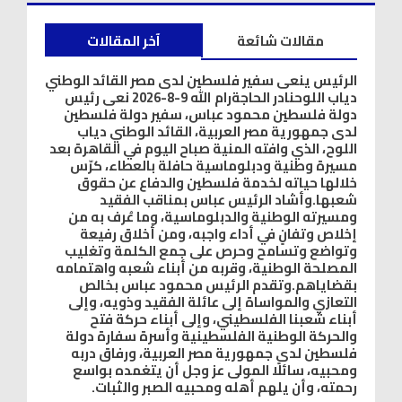
مقالات شائعة
آخر المقالات
الرئيس ينعى سفير فلسطين لدى مصر القائد الوطني
دياب اللوحنادر الحاجةرام الله 9-8-2026 نعى رئيس
دولة فلسطين محمود عباس، سفير دولة فلسطين
لدى جمهورية مصر العربية، القائد الوطني دياب
اللوح، الذي وافته المنية صباح اليوم في القاهرة بعد
مسيرة وطنية ودبلوماسية حافلة بالعطاء، كرّس
خلالها حياته لخدمة فلسطين والدفاع عن حقوق
شعبها.وأشاد الرئيس عباس بمناقب الفقيد
ومسيرته الوطنية والدبلوماسية، وما عُرف به من
إخلاص وتفانٍ في أداء واجبه، ومن أخلاق رفيعة
وتواضع وتسامح وحرص على جمع الكلمة وتغليب
المصلحة الوطنية، وقربه من أبناء شعبه واهتمامه
بقضاياهم.وتقدم الرئيس محمود عباس بخالص
التعازي والمواساة إلى عائلة الفقيد وذويه، وإلى
أبناء شعبنا الفلسطيني، وإلى أبناء حركة فتح
والحركة الوطنية الفلسطينية وأسرة سفارة دولة
فلسطين لدى جمهورية مصر العربية، ورفاق دربه
ومحبيه، سائلًا المولى عز وجل أن يتغمده بواسع
رحمته، وأن يلهم أهله ومحبيه الصبر والثبات.