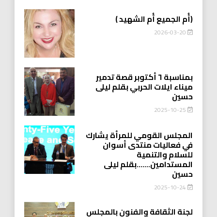
(أُم الجميع أُم الشهيد )
2026-03-20
بمناسبة ٦ أكتوبر قصة تدمير
ميناء ايلات الحربي بقلم ليلى
حسين
2025-10-25
المجلس القومي للمرأة يشارك
في فعاليات منتدى أسوان
للسلام والتنمية
المستدامين…….بقلم ليلى
حسين
2025-10-24
لجنة الثقافة والفنون بالمجلس