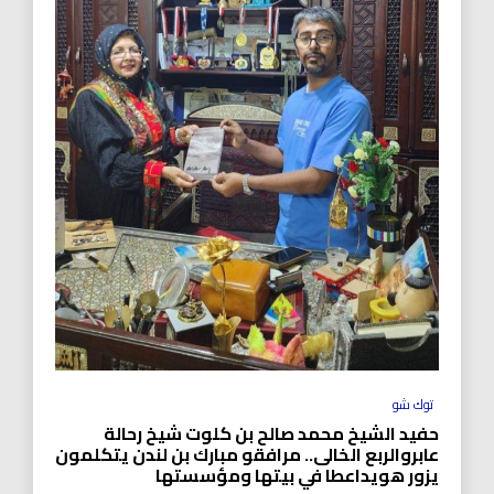
توك شو
حفيد الشيخ محمد صالح بن كلوت شيخ رحالة
عابروالربع الخالى.. مرافقو مبارك بن لندن يتكلمون
يزور هويداعطا في بيتها ومؤسستها