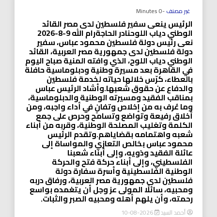
غير مصنف
-0 Minutes
الرئيس ينعى سفير فلسطين لدى مصر القائد
الوطني دياب اللوحنادر الحاجةرام الله 9-8-2026
نعى رئيس دولة فلسطين محمود عباس، سفير
دولة فلسطين لدى جمهورية مصر العربية، القائد
الوطني دياب اللوح، الذي وافته المنية صباح اليوم
في القاهرة بعد مسيرة وطنية ودبلوماسية حافلة
بالعطاء، كرّس خلالها حياته لخدمة فلسطين
والدفاع عن حقوق شعبها.وأشاد الرئيس عباس
بمناقب الفقيد ومسيرته الوطنية والدبلوماسية،
وما عُرف به من إخلاص وتفانٍ في أداء واجبه، ومن
أخلاق رفيعة وتواضع وتسامح وحرص على جمع
الكلمة وتغليب المصلحة الوطنية، وقربه من أبناء
شعبه واهتمامه بقضاياهم.وتقدم الرئيس
محمود عباس بخالص التعازي والمواساة إلى
عائلة الفقيد وذويه، وإلى أبناء شعبنا
الفلسطيني، وإلى أبناء حركة فتح والحركة
الوطنية الفلسطينية وأسرة سفارة دولة
فلسطين لدى جمهورية مصر العربية، ورفاق دربه
ومحبيه، سائلًا المولى عز وجل أن يتغمده بواسع
رحمته، وأن يلهم أهله ومحبيه الصبر والثبات.
أحمد السيد
2026-08-10