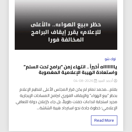
توك شو
يااااااااه أخيراً .. انتهاء زمن “برامج تحت السلم”
واستعادة الهيبة الإعلامية المغصوبة
أحمد السيد
2026-08-04
بقلم…محمد تمام لم يكن قرار المجلس الأعلى لتنظيم الإعلام
بحظر “بيع الهواء” والإيقاف الفوري لبرامج المساحات الإيجارية
مجرد استجابة لنداءات خفتت طويلاً، بل جاء كإعلان دولة للتعافي
الإعلامي؛ خطوة جادة نحو استرداد هيبة الشاشة...
Read More