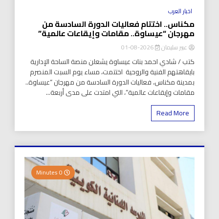
اخبار العرب
مكناس.. اختتام فعاليات الدورة السادسة من
مهرجان “عيساوة.. مقامات وإيقاعات عالمية”
عبير سليمان
2026-08-01
كتب / شادي احمد بنات عيساوة يشعلن منصة الساحة الإدارية
بايقاهتهم الفنية والروحية اختتمت، مساء يوم السبت المنصرم
بمدينة مكناس، فعاليات الدورة السادسة من مهرجان “عيساوة..
مقامات وإيقاعات عالمية”، التي امتدت على مدى أربعة...
Read More
0 Minutes