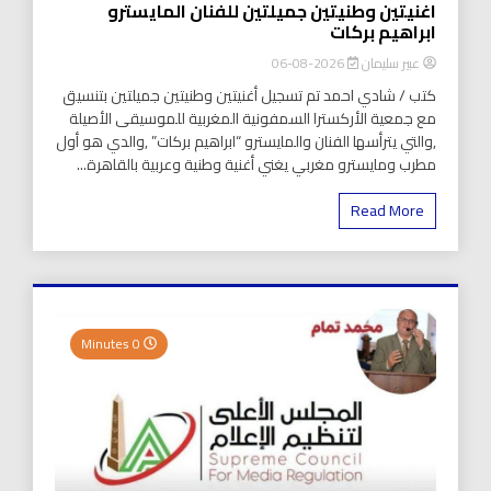
اغنيتين وطنيتين جميلتين للفنان المايسترو
ابراهيم بركات
عبير سليمان
2026-08-06
كتب / شادي احمد تم تسجيل أغنيتين وطنيتين جميلتين بتنسيق
مع جمعية الأركسترا السمفونية المغربية للموسيقى الأصيلة
,والتي يترأسها الفنان والمايسترو “ابراهيم بركات” ,والدي هو أول
مطرب ومايسترو مغربي يغني أغنية وطنية وعربية بالقاهرة...
Read More
0 Minutes