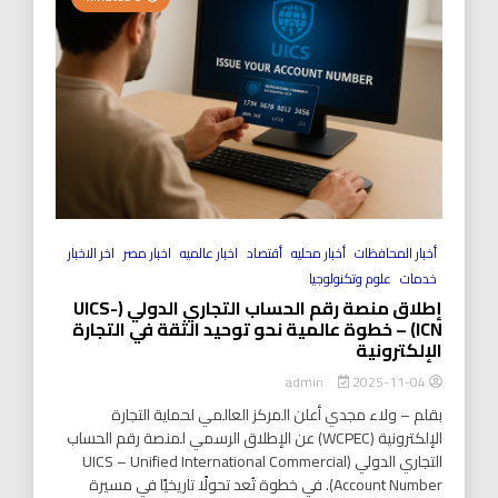
أخبار المحافظات
أخبار محليه
أقتصاد
اخبار عالميه
اخبار مصر
اخر الاخبار
خدمات
علوم وتكنولوجيا
إطلاق منصة رقم الحساب التجاري الدولي (UICS-
ICN) – خطوة عالمية نحو توحيد الثقة في التجارة
الإلكترونية
2025-11-04
admin
بقلم – ولاء مجدي أعلن المركز العالمي لحماية التجارة
الإلكترونية (WCPEC) عن الإطلاق الرسمي لمنصة رقم الحساب
التجاري الدولي (UICS – Unified International Commercial
Account Number). في خطوة تُعد تحولًا تاريخيًا في مسيرة