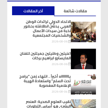
مقالات شائعة
آخر المقالات
الاتحاد الدولي لرائدات الوطن
العربي يدشّن انطلاقته بحضور
نخبة من سيدات الأعمال
والشخصيات المجتمعية
2026-08-06
اغنيتين وطنيتين جميلتين للفنان
المايسترو ابراهيم بركات
2026-08-06
يااااااااه أخيراً .. انتهاء زمن “برامج
تحت السلم” واستعادة الهيبة
الإعلامية المغصوبة
2026-08-04
نقيب العلوم الصحية: العنصر
البشري هو أساس التطورات