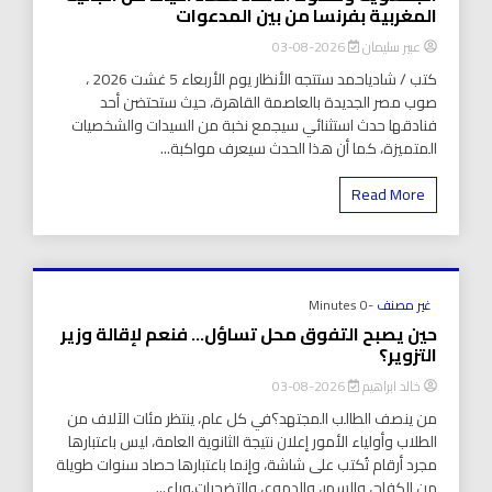
المغربية بفرنسا من بين المدعوات
عبير سليمان
2026-08-03
كتب / شادياحمد ستتجه الأنظار يوم الأربعاء 5 غشت 2026 ،
صوب مصر الجديدة بالعاصمة القاهرة، حيث ستحتضن أحد
فنادقها حدث استثنائي سيجمع نخبة من السيدات والشخصيات
المتميزة، كما أن هذا الحدث سيعرف مواكبة...
Read More
غير مصنف
-0 Minutes
حين يصبح التفوق محل تساؤل… فنعم لإقالة وزير
التزوير؟
خالد ابراهيم
2026-08-03
من ينصف الطالب المجتهد؟في كل عام، ينتظر مئات الآلاف من
الطلاب وأولياء الأمور إعلان نتيجة الثانوية العامة، ليس باعتبارها
مجرد أرقام تُكتب على شاشة، وإنما باعتبارها حصاد سنوات طويلة
من الكفاح، والسهر، والدموع، والتضحيات.وراء...