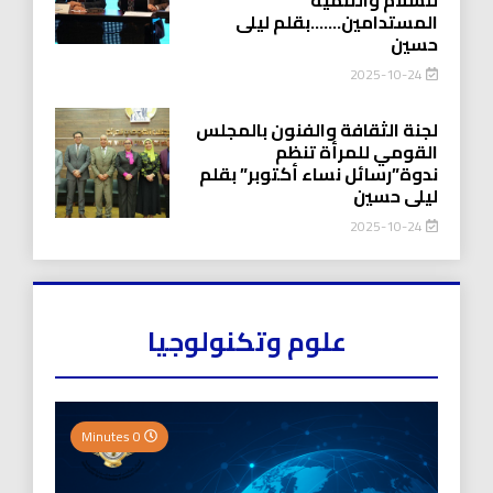
المستدامين…….بقلم ليلى
حسين
2025-10-24
لجنة الثقافة والفنون بالمجلس
القومي للمرأة تنظم
ندوة”رسائل نساء أكتوبر” بقلم
ليلى حسين
2025-10-24
علوم وتكنولوجيا
0 Minutes