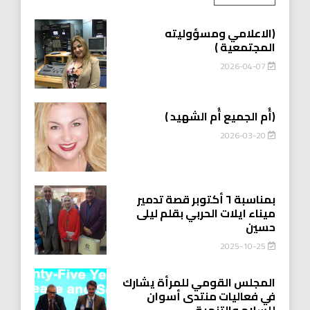
(الاعلامي ومسؤوليته
المجتمعية )
2026-04-07
(أُم الجميع أُم الشهيد )
2026-03-20
بمناسبة ٦ أكتوبر قصة تدمير
ميناء ايلات الحربي بقلم ليلى
حسين
2025-10-25
المجلس القومي للمرأة يشارك
في فعاليات منتدى أسوان
للسلام والتنمية