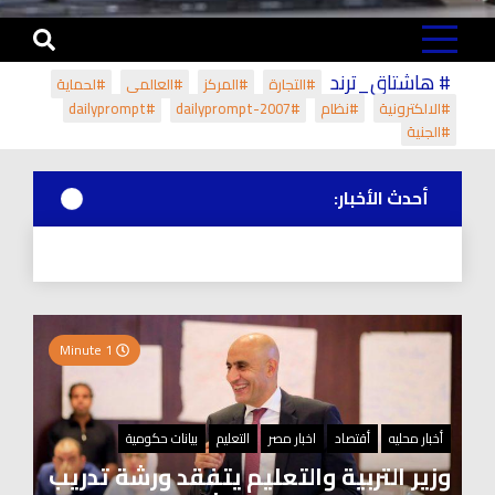
# هاشتاق_ترند
#التجارة
#المركز
#العالمي
#لحماية
#الالكترونية
#نظام
#dailyprompt-2007
#dailyprompt
#الجنية
أحدث الأخبار:
1 Minute
أخبار محليه
أقتصاد
اخبار مصر
التعليم
بيانات حكومية
وزير التربية والتعليم يتفقد ورشة تدريب