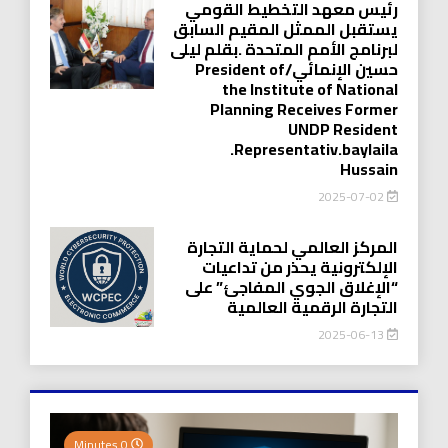
رئيس معهد التخطيط القومي
يستقبل الممثل المقيم السابق
لبرنامج الأمم المتحدة .بقلم ليلى
حسين الإنمائي/President of
the Institute of National
Planning Receives Former
UNDP Resident
.Representativ.baylaila
Hussain
2025-07-02
المركز العالمي لحماية التجارة
الإلكترونية يحذر من تداعيات
“الإغلاق الجوي المفاجئ” على
التجارة الرقمية العالمية
2025-06-13
0 Minutes