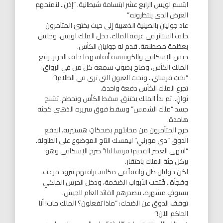
ابتسم لويس الرابع عشر ابتسامة شيطانية. “إذن.. لنمنحهم
العرض الذي ينتظرونه.”
عاد جوليان بالصينية الذهبية إلى حيث يختبئ المتآمرون
خلف الستائر في غرفة الملك. دخل الملك لويس، وجلس
بعظمة مصطنعة. قدم له جوليان الكأس.
حبس الإسكافي والكونتيسة أنفاسهما خلف الحرير. رفع
الملك الكأس، وصاح بصوتٍ سمعه كل من في الرواق:
“نخبُ فرساي.. ونخبُ العيون التي ترى في الظلام!”
تجرع الملك الكأس دفعة واحدة.
ثوانٍ.. ثم بدأ الملك يختنق. سقط الكأس وتحطم. تشنج
جسد “ملك الشمس” وسقط فوق سريره الذهبي كجثة
هامدة.
خرج المتآمرون من مخابئهم بضحكاتٍ هستيرية. اندفع
الدوق “دي مورني” ليمسك التاج الموضوع على الطاولة.
“انتهى العصر القديم! فرنسا لنا!” صرخ الإسكافي وهو
يركل جثة الملك باحتقار.
لكن جوليان ظل واقفاً في مكانه، يراقبهم ببرود مرعب.
وفجأة.. فُتحت الأبواب الضخمة، ودخل الحرس الملكي
بسيوفٍ مشهرة، يتصدرهم القائد العام للجيش.
توقف الدوق عن الضحك: “ماذا تفعلون؟ الملك مات! أنا
الحاكم الآن!”