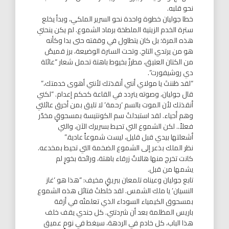
نحو قلبه.
خطا جوليان خطوة واحدة نحو السرير الملكي، وبدأ يخلع
سترة الخدم الزيتية الملطخة برماد الشموع. لم يكن ينحني
هذه المرة؛ بل كان يتطاول في وقفته حتى بدا وكأنه
هو من يرتدي التاج. وتحت السترة الوضيعة، برز قميصٌ
من الكتان العتيق، مطرزٌ بخيوط باهتة تحمل شعار “عائلة
دي روشيفورت”.
“لقد ظننتَ يا مولاي أنني أنقذتك لأنني أهوى خدمتك،”
قال جوليان، وصوته يتردد في القاعة كحكم إعدام. “لكني
أنقذتك لأن الموت بالسم ‘رحمة’ لا تليق بمن أحرق عائلتي
وهم أحياء. لقد استبدلتُ سم الكونتيسة بمسحوقٍ مخدّر
فعلاً.. لكن الشموع التي تحيط بسريرك الآن، والتي
أشعلتها بيدي قبل قليل، ليست شموعاً عادية.”
نظر الملك بذعر إلى الشموع الضخمة التي تحيط بمخدعه.
كانت تخرج منها هالاتٌ زرقاء باهتة، ورائحة بخورٍ لم
يشمها من قبل.
تابع جوليان وعيناه تلمعان ببريقٍ مخيف: “هذا هو ‘غاز
النسيان’ يا ملك الشمس. لقد خلطتُ فتائل هذه الشموع
بمسحوق الكيمياء السوداء الذي تعلمتُه في أزقة
باريس المظلمة بعد أن شردتني. كل جندي يقف خلف
هذا الباب، كل خادم في الردهة، سيغط في نومٍ عميق