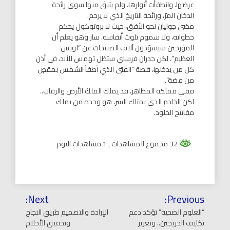
عرضها، وانطفأت أنوارها، ولم يتبقَ منها سوى رائحة
الدخان المرّ، ورائحة التاريخ الذي لا يرحم.
مضى جوليان نحو الأفق، حيث لا بروتوكول يحكم
خطواته، ولا سموم تلوث أنفاسه. سار وهو يعلم أن
المؤرخين سيسوّدون آلاف الصفحات عن “لويس
العظيم”، لكن جدران فرساي ستظل تهمس للأبد، في أذن
كل من يدخلها، قصة “الفتى الذي أطفأ الشمس بمقصٍ
من فضة”.
ففي مملكة المظاهر، قد يملك الملكُ الأرض والرقاب..
لكن الخادم الذي يمتلك السر، هو وحده من يملك
مفاتيح الخلود.
32 مجموع المشاهدات
, 1 مشاهدات اليوم
تصفّح
Next:
Previous:
المقالات
“العلوم الصحية” تؤكد دعم
الإرادة والتصميم طريق النجاح
تكليف الخريجين.. وتعزيز
وتحقيق الأحلام