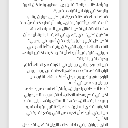
وقرأها. كانت عيناه تتنقلان بين السطور، بينما كان الدوق
والإسكافي يتبادلان نظرات مذعورة.
ضحك الملك ضحكة قصيرة، ثم نظر إلى جوليان وقال:
“أنت تمتلك عيناً ثاقبة يا فتى.. ولساناً يقطر حكمةً مراً. منذ
هذه اللحظة، لن تقص الفتائل في الممرات العامة.
ستكون ‘ظلي’ الذي يتبعني في الغرف الجانبية. أريدك أن
تقص كل فتيلٍ يحاول إخراج دخانٍ أسود في وجهي.”
التفت الملك للدوق، الذي كان يرتجف: “أما أنت يا دي
مورني.. فابقَ قريباً. أريدك أن تشهد كيف نكافئ الولاء..
وكيف نقهر الخيانة.”
خرج الجميع، وبقي جوليان في الغرفة مع الملك. أُغلق
الباب الضخم، فتبددت مظاهر العظمة عن وجه لويس
الرابع عشر، وظهر وجه رجلٍ أهلكه الشك. اقترب من
جوليان وهمس في أذنه:
“أعلمُ أنك كاذب يا جوليان.. وأعلمُ أنك لست مجرد خادم.
لكن في قصرٍ يسكنه الثعالب، أحتاجُ لغرابٍ مثلك يخبرني
بموعد الجثث. الآن.. خذ هذا المفتاح، واذهب إلى مخدع
الكونتيسة ‘دي لافاليير’. هناك رائحة ‘لوزٍ مر’ بدأت تفوح
من نبيذي.. أريدك أن تعرف من الذي وضع الثمرة في
الكأس.”
انحنى جوليان، وفي داخله، كانت النيران تشتعل. لقد دخل