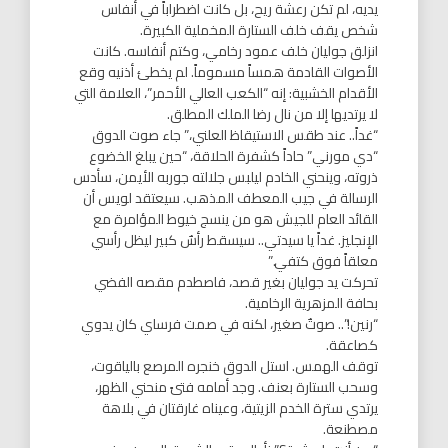
يديه، لم تكن رعشة ريح، بل كانت اضطراباً في أنفاس
شخص يقف خلف الستارة المخملية الكبيرة.
انزلق جوليان خلف عمود رخامي، وكتم أنفاسه. كانت
الأصوات القادمة همساً مسموماً. لم يخطئ أذنيه وقع
الأقدام الخشبية: إنه “الكعب العالي الأحمر”، العلامة التي
لا يرتديها إلا من نال رضا الملك المطلق.
“غداً.. عند طقس الاستيقاظ العلني،” جاء صوت الدوق
“دي مورني” حاداً كشفرة الحلاقة، “حين يبلغ الخضوع
ذروته، وينحني الخادم ليلبس جلالته جوربه الأيمن، سأدس
الرسالة في جيب المعطف المذهب. سيعتقد لويس أن
القائد العام للجيش هو من ينسج خيوط المؤامرة مع
الإنجليز. غداً يا سيدتي.. سيسقط رأسٌ كبير ليظل رأسي
معلقاً فوق كتفي.”
تحركت يد جوليان بغير قصد، فاصطدم مقصه الفضي
بحافة المزهرية الرخامية.
“رنين!”.. صوتٌ صغير، لكنه في صمت فرساي كان يدوي
كصاعقة.
توقف الهمس. استل الدوق خنجره المرصع بالياقوت،
وسحب الستارة بعنف. وجد أمامه فتىً منحني الظهر،
يرتدي سترة الخدم الزيتية، وعيناه غارقتان في بلاهة
مصطنعة.