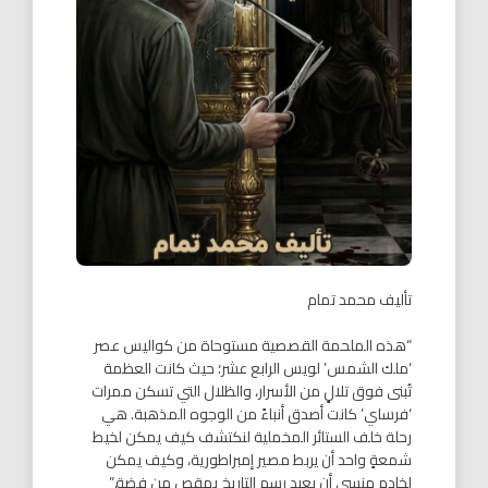
تأليف محمد تمام
“هذه الملحمة القصصية مستوحاة من كواليس عصر
‘ملك الشمس’ لويس الرابع عشر؛ حيث كانت العظمة
تُبنى فوق تلالٍ من الأسرار، والظلال التي تسكن ممرات
‘فرساي’ كانت أصدق أنباءً من الوجوه المذهبة. هي
رحلة خلف الستائر المخملية لنكتشف كيف يمكن لخيط
شمعةٍ واحد أن يربط مصير إمبراطورية، وكيف يمكن
لخادمٍ منسي أن يعيد رسم التاريخ بمقصٍ من فضة.”