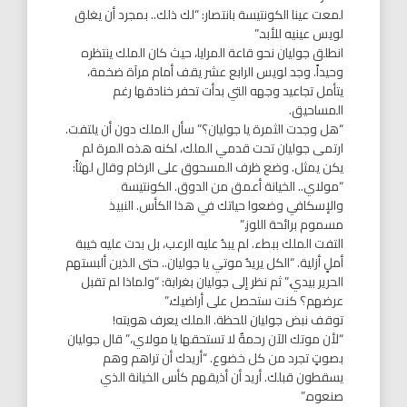
لمعت عينا الكونتيسة بانتصار: “لك ذلك.. بمجرد أن يغلق
لويس عينيه للأبد.”
انطلق جوليان نحو قاعة المرايا، حيث كان الملك ينتظره
وحيداً. وجد لويس الرابع عشر يقف أمام مرآة ضخمة،
يتأمل تجاعيد وجهه التي بدأت تحفر خنادقها رغم
المساحيق.
“هل وجدت الثمرة يا جوليان؟” سأل الملك دون أن يلتفت.
ارتمى جوليان تحت قدمي الملك، لكنه هذه المرة لم
يكن يمثل. وضع ظرف المسحوق على الرخام وقال لهثاً:
“مولاي.. الخيانة أعمق من الدوق. الكونتيسة
والإسكافي وضعوا حياتك في هذا الكأس. النبيذ
مسموم برائحة اللوز.”
التفت الملك ببطء. لم يبدُ عليه الرعب، بل بدت عليه خيبة
أملٍ أزلية. “الكل يريدُ موتي يا جوليان.. حتى الذين ألبستهم
الحرير بيدي.” ثم نظر إلى جوليان بغرابة: “ولماذا لم تقبل
عرضهم؟ كنت ستحصل على أراضيك.”
توقف نبض جوليان للحظة. الملك يعرف هويته!
“لأن موتك الآن رحمةٌ لا تستحقها يا مولاي،” قال جوليان
بصوتٍ تجرد من كل خضوع. “أريدك أن تراهم وهم
يسقطون قبلك. أريد أن أذيقهم كأس الخيانة الذي
صنعوه.”