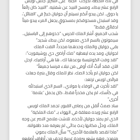
في تلك اللحظة، تحركت “الجثة” على السرير. جلس لويس
الرابع عشر ببطء، ومسح النبيذ عن شفتيه. “النبيذ كان رائعاً
يا دوق.. لكن يبدو أنكم نسيتم أن جوليان خبيرٌ في ‘الفتائل’،
وقد استبدل مسحوقكم بمسحوقٍ يجعل المرء يبدو ميتاً
لدقائق فقط.”
شحب الجميع. أشار الملك للحرس: “خذوهم إلى الباستيل..
سيموتون بالسم الذي صنعوه، لكن ببطء شديد.”
بقي جوليان والملك وحدهما مجدداً. التفت الملك
لجوليان، ومد يده ليعطيه “صك أراضي دي روشيفورت”:
“لقد وفت الكونتيسة بوعدها لك.. ها هي أراضيك. ارحل
الآن، فقد أثبتَّ أنك أوفى من نبلاء فرنسا جميعاً.”
لكن جوليان لم يأخذ الصك. نظر للملك وقال بنبرة جعلت
فرائص لويس ترتعد:
“لقد تأخرت في الوفاء يا مولاي.. السم الذي استبدلتُه
في كأسك، لم يكن مخدراً فقط.. كان يحمل ‘علامة’
أخرى.”
ساد صمتٌ أثقل من رصاص القبور. تجمد الملك لويس
الرابع عشر ويده معلقة في الهواء بـ “صك الملكية”
الذي لم يمتد جوليان لأخذه. تلاشت ملامح النصر عن وجه
الملك، وحلّ مكانها رعبٌ بدائي لم يعرفه منذ طفولته.
“ماذا تقصد بالعلامة الأخرى؟” سأل الملك بصوتٍ
متهدج، وهو يشعر ببرودة غريبة تزحف من أطراف أصابعه