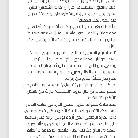
العلني’. لن تجد من يلبسك، أو يطعمك، أو يهمس في
أذنك بالنفاق. ستكتشف أخيراً أن ‘ملك الشمس’ ليس
سوى رجل عجوز، عاجز، لا يستطيع حتى ربط حذائه دون
عبدٍ ينحني تحت قدميه.”
بدأ الملك يغيب عن الوعي، وكانت آخر صورة رآها هي
وجه جوليان، الذي انحنى وأشعل فتيل شمعةٍ صغيرة
بجانب وجه الملك، ثم همس بكلماته الأخيرة في هذا
الليل:
“لقد احترق الفتيل يا مولاي.. ولم يتبقَ سوى الرماد.”
استدار جوليان، وخطا فوق التاج الملقى على الأرض،
ومضى نحو الأبواب الضخمة بخطىً ثابتة، تاركاً خلفه
أقوى رجل في العالم يغرق في نومٍ يشبه الموت، في
قصرٍ صار فجأةً أضيق من زنزانة.
لم يكن رحيل جوليان عن “فرساي” مجرد هروب خادمٍ من
مخدع سيدِه، بل كان خروج “الحقيقة” عاريةً من هيكل
“الأكذوبة” الضخم.
بينما كانت خطواته تطرق الحصى البارد في ساحة القصر
الشاسعة، التفت وراءه للمرة الأخيرة. كان قصر فرساي،
ذلك المارد الرخامي الذي أراده لويس الرابع عشر شاهداً
على خلوده، يبدو تحت ضوء الفجر الرمادي وكأنه ضريحٌ
أسطوري يبتلع ذكريات الذين قايضوا كرامتهم بـ “نظرةٍ
ملكية”. هناك، خلف تلك النوافذ المذهبة التي تعكس