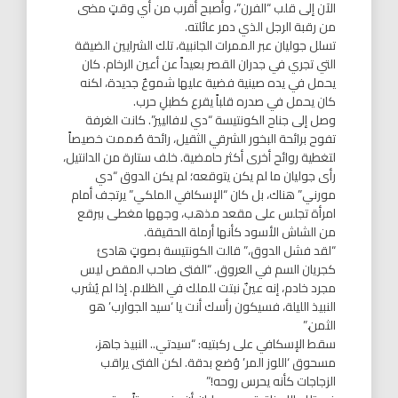
الآن إلى قلب “الفرن”، وأصبح أقرب من أي وقتٍ مضى
من رقبة الرجل الذي دمر عائلته.
تسلل جوليان عبر الممرات الجانبية، تلك الشرايين الضيقة
التي تجري في جدران القصر بعيداً عن أعين الرخام. كان
يحمل في يده صينية فضية عليها شموعٌ جديدة، لكنه
كان يحمل في صدره قلباً يقرع كطبلِ حرب.
وصل إلى جناح الكونتيسة “دي لافاليير”. كانت الغرفة
تفوح برائحة البخور الشرقي الثقيل، رائحة صُممت خصيصاً
لتغطية روائح أخرى أكثر حامضية. خلف ستارة من الدانتيل،
رأى جوليان ما لم يكن يتوقعه؛ لم يكن الدوق “دي
مورني” هناك، بل كان “الإسكافي الملكي” يرتجف أمام
امرأة تجلس على مقعد مذهب، وجهها مغطى ببرقع
من الشاش الأسود كأنها أرملة الحقيقة.
“لقد فشل الدوق،” قالت الكونتيسة بصوتٍ هادئ
كجريان السم في العروق. “الفتى صاحب المقص ليس
مجرد خادم، إنه عينٌ نبتت للملك في الظلام. إذا لم يُشرب
النبيذ الليلة، فسيكون رأسك أنت يا ‘سيد الجوارب’ هو
الثمن.”
سقط الإسكافي على ركبتيه: “سيدتي.. النبيذ جاهز،
مسحوق ‘اللوز المر’ وُضع بدقة. لكن الفتى يراقب
الزجاجات كأنه يحرس روحه!”