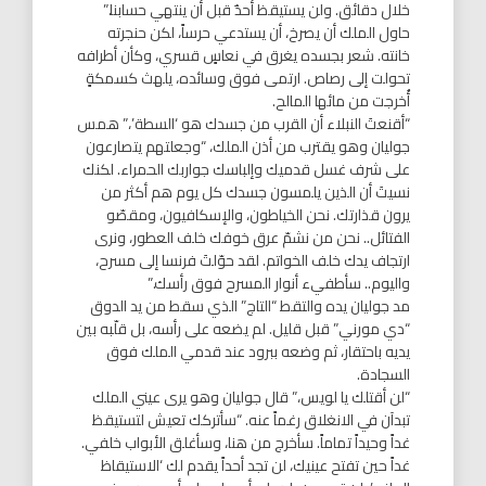
خلال دقائق. ولن يستيقظ أحدٌ قبل أن ينتهي حسابنا.”
حاول الملك أن يصرخ، أن يستدعي حرساً، لكن حنجرته
خانته. شعر بجسده يغرق في نعاسٍ قسري، وكأن أطرافه
تحولت إلى رصاص. ارتمى فوق وسائده، يلهث كسمكةٍ
أُخرجت من مائها المالح.
“أقنعتَ النبلاء أن القرب من جسدك هو ‘السطة’،” همس
جوليان وهو يقترب من أذن الملك، “وجعلتهم يتصارعون
على شرف غسل قدميك وإلباسك جواربك الحمراء. لكنك
نسيتَ أن الذين يلمسون جسدك كل يوم هم أكثر من
يرون قذارتك. نحن الخياطون، والإسكافيون، ومقصّو
الفتائل.. نحن من نشمّ عرق خوفك خلف العطور، ونرى
ارتجاف يدك خلف الخواتم. لقد حوّلتَ فرنسا إلى مسرح،
واليوم.. سأطفيء أنوار المسرح فوق رأسك.”
مد جوليان يده والتقط “التاج” الذي سقط من يد الدوق
“دي مورني” قبل قليل. لم يضعه على رأسه، بل قلّبه بين
يديه باحتقار، ثم وضعه ببرود عند قدمي الملك فوق
السجادة.
“لن أقتلك يا لويس،” قال جوليان وهو يرى عيني الملك
تبدآن في الانغلاق رغماً عنه. “سأتركك تعيش لتستيقظ
غداً وحيداً تماماً. سأخرج من هنا، وسأغلق الأبواب خلفي.
غداً حين تفتح عينيك، لن تجد أحداً يقدم لك ‘الاستيقاظ