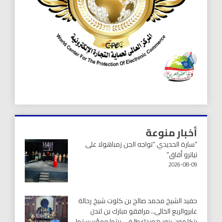
أخبار منوعة
“سارة الحديدي “تواجه الجن زمباهولا على
تياترو أفاق”
2026-08-09
حفيد الشيخ محمد صالح بن كلوت شيخ رحالة
عابروالربع الخالى.. مرافقو مبارك بن لندن
يتكلمون يزور هويداعطا في بيتها ومؤسستها