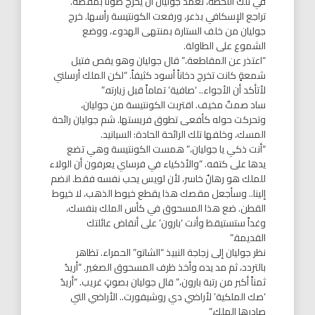
في تلك اللحظة، تعمد جوليان أن يخرج صوتاً بمقصه.
تراجع الإسكافي بذعر، ورفعت الكونتيسة رأسها. خرج
جوليان من خلف الستارة بمنتهى الهدوء، ووضع
الشموع على الطاولة.
“اعتذر عن المقاطعة،” قال جوليان وهو يقص فتيل
شمعةٍ كانت تخرج دخاناً أسود كثيفاً. “لكن الملك أرسلني
لأتأكد أن الأجواء.. ‘صافية’ تماماً قبل زيارته.”
ساد صمتٌ مخيف. اقتربت الكونتيسة من جوليان،
وتحركت حوله كأفعى تطوق فريستها. شم جوليان رائحة
المسك، وخلفها تلك الرائحة الحادة: السيانيد.
“أنت ذكي يا جوليان،” همست الكونتيسة وهي تضع
يدها على كتفه. “والأذكياء في فرساي يعرفون أن الولاء
للملك هو رهانٌ خاسر، لأن لويس يحب نفسه فقط. انضم
إلينا.. وسأجعل مقصك هذا يقطع خيوط الذهب، لا خيوط
القطن. ضع هذا المسحوق في كأس الملك بنفسك،
وغداً ستستيقظ وأنت ‘بارون’ على أنقاض عائلتك
القديمة.”
نظر جوليان إلى زجاجة النبيذ “الشاتو” الحمراء. تظاهر
بالتردد، ثم مد يده وأخذ ظرف المسحوق الصغير. “أريدُ
ثمناً أكبر من رتبة بارون،” قال جوليان بصوتٍ غريب. “أريدُ
‘صك الملكية’ لأراضي دي روشيفورت.. الأراضي التي
صادرها الملك.”