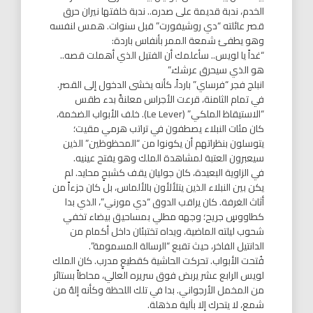
الخدم، ندبة قديمة على صدره.. ندبة خلفتها نيران حرق
قصر عائلته “دي روشيفورت” قبل سنوات. همس لنفسه
وهو يطفئ شمعة الممر بأنفاس باردة:
“غداً يا لويس.. سأعلمك أن الفتيل الذي أهملت قصه..
هو الذي سيحرق عرشك.”
انبلج فجر “فرساي” بارداً، كأنه يخشى الدخول إلى القصر.
في تمام الثامنة، قرعت الأجراس معلنةً بدء طقس
“الاستيقاظ الملكي” (Le Lever). خلف الأبواب الضخمة،
كان مئات النبلاء يصطفون في تراتب هرمي مقيت؛
يتوسلون بنظراتهم أن يكونوا من “المحظوظين” الذين
سيعبرون العتبة لمشاهدة الملك وهو يفتح عينيه.
في الزاوية البعيدة، كان جوليان يقف كشبحٍ محايد. لم
يكن بين النبلاء الذين يتلألأون بالألماس، بل كان جزءاً من
أثاث الغرفة. كان يراقب الدوق “دي مورني”، الذي بدا
كطاووسٍ جريح؛ وجهه مطلي بمساحيق بيضاء تخفي
شحوب ليلته الماضية، ويداه تختبئان داخل أكمام من
الدانتيل الفاخر، حيث تقبع “الرسالة المسمومة”.
فُتحت الأبواب. تحركت الحاشية كقطيعٍ مدرب. كان الملك
لويس الرابع عشر يربض فوق سريره العالي، محاطاً بستائر
من المخمل الأرجواني. بدا في تلك اللحظة وكأنه إلهٌ من
شمع، لا يتحرك إلا بآلية مذهلة.