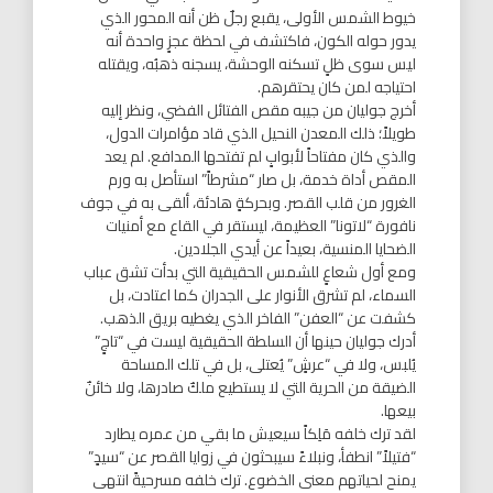
خيوط الشمس الأولى، يقبع رجلٌ ظن أنه المحور الذي
يدور حوله الكون، فاكتشف في لحظة عجزٍ واحدة أنه
ليس سوى ظلٍ تسكنه الوحشة، يسجنه ذهبُه، ويقتله
احتياجه لمن كان يحتقرهم.
أخرج جوليان من جيبه مقص الفتائل الفضي، ونظر إليه
طويلاً؛ ذلك المعدن النحيل الذي قاد مؤامرات الدول،
والذي كان مفتاحاً لأبوابٍ لم تفتحها المدافع. لم يعد
المقص أداة خدمة، بل صار “مشرطاً” استأصل به ورم
الغرور من قلب القصر. وبحركةٍ هادئة، ألقى به في جوف
نافورة “لاتونا” العظيمة، ليستقر في القاع مع أمنيات
الضحايا المنسية، بعيداً عن أيدي الجلادين.
ومع أول شعاعٍ للشمس الحقيقية التي بدأت تشق عباب
السماء، لم تشرق الأنوار على الجدران كما اعتادت، بل
كشفت عن “العفن” الفاخر الذي يغطيه بريق الذهب.
أدرك جوليان حينها أن السلطة الحقيقية ليست في “تاجٍ”
يُلبس، ولا في “عرشٍ” يُعتلى، بل في تلك المساحة
الضيقة من الحرية التي لا يستطيع ملكٌ صادرها، ولا خائنٌ
بيعها.
لقد ترك خلفه مَلِكاً سيعيش ما بقي من عمره يطارد
“فتيلاً” انطفأ، ونبلاءً سيبحثون في زوايا القصر عن “سيدٍ”
يمنح لحياتهم معنى الخضوع. ترك خلفه مسرحيةً انتهى