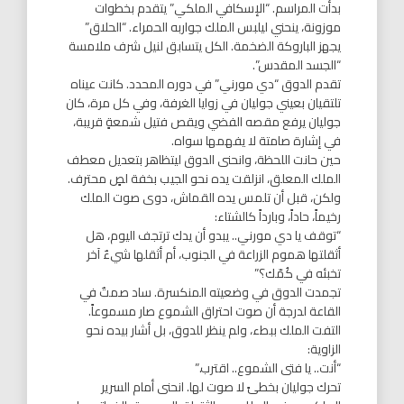
بدأت المراسم. “الإسكافي الملكي” يتقدم بخطوات
موزونة، ينحني ليلبس الملك جواربه الحمراء. “الحلاق”
يجهز الباروكة الضخمة. الكل يتسابق لنيل شرف ملامسة
“الجسد المقدس”.
تقدم الدوق “دي مورني” في دوره المحدد. كانت عيناه
تلتقيان بعيني جوليان في زوايا الغرفة، وفي كل مرة، كان
جوليان يرفع مقصه الفضي ويقص فتيل شمعةٍ قريبة،
في إشارة صامتة لا يفهمها سواه.
حين حانت اللحظة، وانحنى الدوق ليتظاهر بتعديل معطف
الملك المعلق، انزلقت يده نحو الجيب بخفة لصٍ محترف.
ولكن، قبل أن تلمس يده القماش، دوى صوت الملك
رخيماً، حاداً، وبارداً كالشتاء:
“توقف يا دي مورني.. يبدو أن يدك ترتجف اليوم، هل
أثقلتها هموم الزراعة في الجنوب، أم أثقلها شيءٌ آخر
تخبئه في كُمّك؟”
تجمدت الدوق في وضعيته المنكسرة. ساد صمتٌ في
القاعة لدرجة أن صوت احتراق الشموع صار مسموعاً.
التفت الملك ببطء، ولم ينظر للدوق، بل أشار بيده نحو
الزاوية:
“أنت.. يا فتى الشموع.. اقترب.”
تحرك جوليان بخطىً لا صوت لها. انحنى أمام السرير