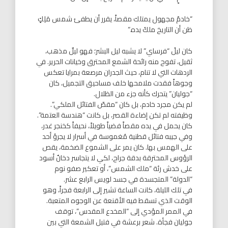
“خادمٌ مجهول يمتلك مقصاً، يقرر أن يطفئ شمس مَلِكٍ
ظن أن التاريخ ملكُ يده.”
كان ليلُ “فرساي” لا يشبه ليل البشر؛ فهو ليلٌ مذهب،
ثقيل، تفوح منه رائحة الشمع المحترق وخيانات الحرير. في
الردهات التي لا تنام، حيث الجدران مرصعة بمرايا تعكس
وجوهاً فقدت ملامحها خلف مساحيق التجميل، كان
“جوليان” يتحرك كأنه جزء من الظلال.
لم يكن مجرد خادم، بل كان “مقصّ الفتائل الملكي”.
وظيفته لم تكن إضاءة القصر، بل كانت “هندسة العتمة”.
كان يحمل في يده مقصاً فضياً طويلاً، نحيفاً كخنجر غدر،
وفي جيبه فتائل قطنية مُغموسة في أسرار لا يجرؤ أحد
على الهمس بها. كان يمر على الشموع الضخمة، يقص
الرؤوس المحترقة بدقة جراح، لكي لا يتجاسر دخانٌ أسود
على خدش رئة “ملك الشمس”، أو تعكير صفو نوم
“الدولة” المتجسدة في جسد لويس الرابع عشر.
في تلك الليلة، كانت الساعة تشير إلى الرابعة فجراً، وهو
الوقت الذي تسقط فيه الأقنعة عن الوجوه المتعبة.
في الممر المؤدي إلى “المخدع المقدس”، توقف
جوليان فجأة. شعر برعشة في فتيل الشمعة التي بين