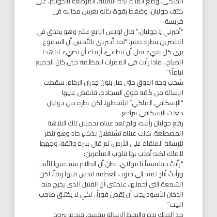
الملكي. وضع الملك يده الثقيلة، المرصعة بالخواتم، على
كتف جوليان، وضغط بقوة كأنه يغرس مخالبه في
فريسة.
“أخبرني يا جوليان،” قال لويس الرابع عشر وهو يحدق في
الحاضرين بنظرة صقر، “لقد أخبرتني بالأمس أن الشموع
ترى كل شيء قبل أن تنطفئ. أريدك أن تضيء لنا هذا
الصباح.. ماذا رأيت في الممرات المظلمة حين كان الجميع
نياماً؟”
شحب وجه الدوق حتى صار بلون جدران الرخام. سقطت
الرسالة من كُمّه فوق السجادة، فانقض عليها
“الإسكافي الملكي” ليلتقطها، لكن نظرة من جوليان
جعلت الإسكافي يتراجع.
رفع جوليان رأسه، ولم تعد عيناه تحملان تلك البلاهة
المصطنعة. كانت عيناه تشتعلان بذكاءٍ حاد وهو ينظر
للرسالة الملقاة على الأرض، ثم قال بنبرة واثقة، وجهها
للملك لكنه أصاب بها قلوب المتآمرين:
“رأيتُ خفافيشاً يا مولاي، تظن أن الظلام سيحميها للأبد.
ورأيتُ أيادٍ تمتد إلى جيوب العظمة لتدس فيها زيفاً. لكن
الشمعة التي أحملها، علمتني أن الفتيل الذي يخرج منه
الدخان الأسود يجب أن يُقص فوراً.. لكي لا يختنق صاحب
البيت.”
مد الملك يده والتقط الرسالة بنفسه. فتحها ببرود،