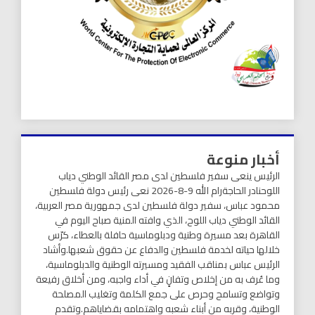
أخبار منوعة
الرئيس ينعى سفير فلسطين لدى مصر القائد الوطني دياب
اللوحنادر الحاجةرام الله 9-8-2026 نعى رئيس دولة فلسطين
محمود عباس، سفير دولة فلسطين لدى جمهورية مصر العربية،
القائد الوطني دياب اللوح، الذي وافته المنية صباح اليوم في
القاهرة بعد مسيرة وطنية ودبلوماسية حافلة بالعطاء، كرّس
خلالها حياته لخدمة فلسطين والدفاع عن حقوق شعبها.وأشاد
الرئيس عباس بمناقب الفقيد ومسيرته الوطنية والدبلوماسية،
وما عُرف به من إخلاص وتفانٍ في أداء واجبه، ومن أخلاق رفيعة
وتواضع وتسامح وحرص على جمع الكلمة وتغليب المصلحة
الوطنية، وقربه من أبناء شعبه واهتمامه بقضاياهم.وتقدم