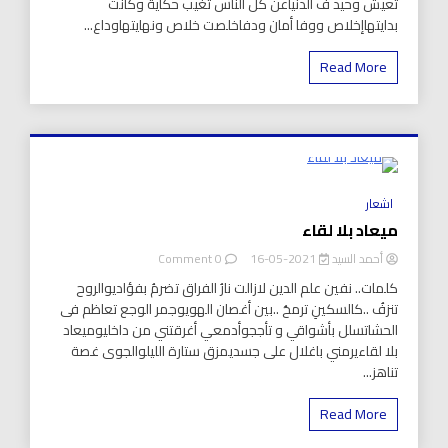
تعيش وحيد ف الدنياعن كل الناس تغيب حكاية وكانت
بدايتهاإخلاص ووفا أمان ودفاخلصت خلاص ونهايتهاوداع...
Read More
8 Minutes
اشعار
ميعاد بلا لقاء
on
أحمد السيد
2021-05-16
0 Comment
ميعاد
كلمات.. نفين علم الدين لازالت نارُ الفراق تضرمُ بفؤاديوالروح
بلا
تنزفُ ..كالسكينِ ترمحُ ..بين أغصان الهويوجمر الوجع تعاظم فى
لقاء
الحشاتسلل بأشواقي و تأججوأدمعي أغرقتني من داخليوميعاد
بلا لقاءيرمني باغلال على جسديمزق ستارة الليلوالجوى غصة
تناهز...
Read More