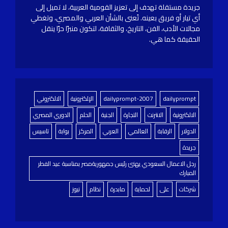
جريدة مستقلة تهدف إلى تعزيز القومية العربية، لا تميل إلى
أي تيار أو فريق بعينه. تُعنى بالشأن العربي والمصري، وتغطي
مجالات الأدب، الفن، التاريخ، والثقافة، لتكون منبرًا حرًا ينقل
الحقيقة كما هي.
dailyprompt
dailyprompt-2007
الإلكترونية
الالكتروني
الالكترونية
الانترنت
التجارة
الجنية
الحلم
الدوري المصري
الدولار
الرقابة
العالمي
العربي
المركز
بوابة
تاسيس
جريدة
رجل الاعمال السعودي يهنئ رئيس جمهوريةمصر بمناسبة عيد الفطر
المبارك
شركات
على
لحماية
مابدرة
نظام
نيوز