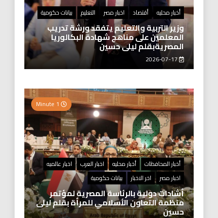
أخبار محليه
أقتصاد
اخبار مصر
التعليم
بيانات حكومية
وزير التربية والتعليم يتفقد ورشة تدريب
المعلمين على مناهج شهادة البكالوريا
المصريةبقلم ليلى حسين
2026-07-17
1 Minute
أخبار المحافظات
أخبار محليه
اخبار العرب
اخبار عالميه
اخبار مصر
اخر الاخبار
بيانات حكومية
أشادات دولية بالرئاسة المصرية لمؤتمر
منظمة التعاون الأسلامي للمرأة بقلم ليلى
حسين