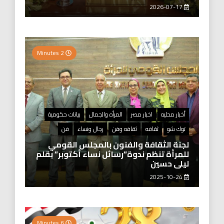
2026-07-17
2 Minutes
أخبار محليه
اخبار مصر
المرأه والجمال
بيانات حكومية
توك شو
ثقافه
ثقافه وفن
رجال ونساء
فن
لجنة الثقافة والفنون بالمجلس القومي
للمرأة تنظم ندوة”رسائل نساء أكتوبر” بقلم
ليلى حسين
2025-10-24
6 Minutes