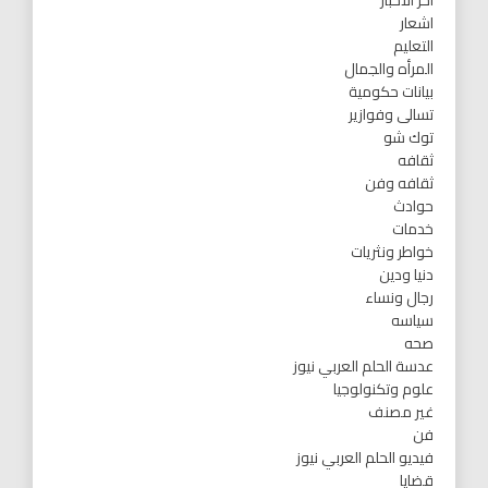
اخر الاخبار
اشعار
التعليم
المرأه والجمال
بيانات حكومية
تسالى وفوازير
توك شو
ثقافه
ثقافه وفن
حوادث
خدمات
خواطر ونثريات
دنيا ودين
رجال ونساء
سياسه
صحه
عدسة الحلم العربي نيوز
علوم وتكنولوجيا
غير مصنف
فن
فيديو الحلم العربي نيوز
قضايا