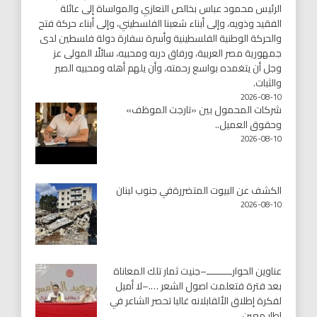
الرئيس محمود عباس بخالص التعازي والمواساة إلى عائلة
الفقيد وذويه، وإلى أبناء شعبنا الفلسطيني، وإلى أبناء حركة فتح
والحركة الوطنية الفلسطينية وأسرة سفارة دولة فلسطين لدى
جمهورية مصر العربية، ورفاق دربه ومحبيه، سائلًا المولى عز
وجل أن يتغمده بواسع رحمته، وأن يلهم أهله ومحبيه الصبر
والثبات.
2026-08-10
شركات المحمول بين «تارجت الموظف»
وحقوق العميل..
2026-08-10
الكشف عن البيوت المتضررةفي جنوب لبنان
2026-08-10
عناوين الحوارـــــــــ–جنيت ثمار تلك المعاناة
بعد فترة فتعلمت اصول الشعر ….–لا أميل
لفكرة إطلاق الألقابلانه غالبا تحصر الشاعر في
إطار معين….