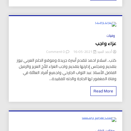
8 Minutes
وفيات
عزاء واجب
on
أحمد السيد
2021-05-16
0 Comment
عزاء
كتب.. اسلام احمد تتقدم أسرة جريدة وموقع الحلم العربي نيوز
واجب
بتقديم ومجلس إدلرتها بتقديم واجب العزاء للأخ العزيز والزميل
الفاضل الأستاذ عبد التواب الجارحي ولجميع أفراد العائلة في
وفاة المغفور لها الحاجة والدته للفقيدة...
Read More
8 Minutes
مقالات الكتاب