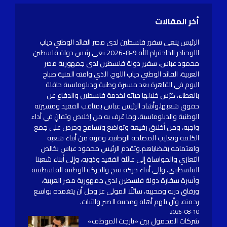
أخر المقالات
الرئيس ينعى سفير فلسطين لدى مصر القائد الوطني دياب
اللوحنادر الحاجةرام الله 9-8-2026 نعى رئيس دولة فلسطين
محمود عباس، سفير دولة فلسطين لدى جمهورية مصر
العربية، القائد الوطني دياب اللوح، الذي وافته المنية صباح
اليوم في القاهرة بعد مسيرة وطنية ودبلوماسية حافلة
بالعطاء، كرّس خلالها حياته لخدمة فلسطين والدفاع عن
حقوق شعبها.وأشاد الرئيس عباس بمناقب الفقيد ومسيرته
الوطنية والدبلوماسية، وما عُرف به من إخلاص وتفانٍ في أداء
واجبه، ومن أخلاق رفيعة وتواضع وتسامح وحرص على جمع
الكلمة وتغليب المصلحة الوطنية، وقربه من أبناء شعبه
واهتمامه بقضاياهم.وتقدم الرئيس محمود عباس بخالص
التعازي والمواساة إلى عائلة الفقيد وذويه، وإلى أبناء شعبنا
الفلسطيني، وإلى أبناء حركة فتح والحركة الوطنية الفلسطينية
وأسرة سفارة دولة فلسطين لدى جمهورية مصر العربية،
ورفاق دربه ومحبيه، سائلًا المولى عز وجل أن يتغمده بواسع
رحمته، وأن يلهم أهله ومحبيه الصبر والثبات.
2026-08-10
شركات المحمول بين «تارجت الموظف»