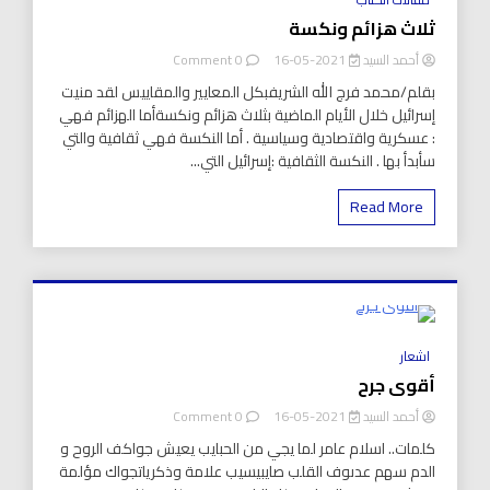
ثلاث هزائم ونكسة
on
أحمد السيد
2021-05-16
0 Comment
ثلاث
بقلم/محمد فرج الله الشريفبكل المعايير والمقاييس لقد منيت
هزائم
إسرائيل خلال الأيام الماضية بثلاث هزائم ونكسةأما الهزائم فهي
ونكسة
: عسكرية واقتصادية وسياسية . أما النكسة فهي ثقافية والتي
سأبدأ بها . النكسة الثقافية :إسرائيل التي...
Read More
8 Minutes
اشعار
أقوى جرح
on
أحمد السيد
2021-05-16
0 Comment
أقوى
كلمات.. اسلام عامر لما يجي من الحبايب يعيش جواكف الروح و
جرح
الدم سهم عدىوف القلب صايبيسيب علامة وذكرياتجواك مؤلمة