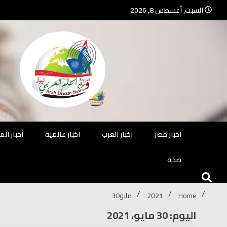
Ski
السبت, أغسطس 8, 2026
t
conten
جريدة مستقلة – صحافة تضيئ لك الو
جريد
اخبار مصر
اخبار العرب
اخبار عالميه
أخبار ال
صحه
Home
2021
مايو
30
اليوم: 30 مايو، 2021