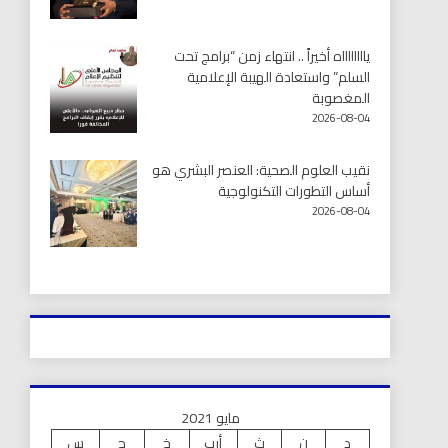
يااااااااه أخيراً .. انتهاء زمن “برامج تحت
السلم” واستعادة الهيبة الإعلامية
المغصوبة
2026-08-04
نقيب العلوم الصحية: العنصر البشري هو
أساس التطورات التكنولوجية
2026-08-04
مايو 2021
د
ن
ث
أرب
خ
ج
س