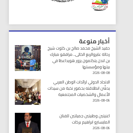
أخبار منوعة
حفيد الشيخ محمد صالح بن كلوت شيخ
رحالة عابروالربع الخالى.. مرافقو مبارك
بن لندن يتكلمون يزور هويداعطا في
بيتها ومؤسستها
2026-08-08
الاتحاد الدولي لرائدات الوطن العربي
يدشّن انطلاقته بحضور نخبة من سيدات
الأعمال والشخصيات المجتمعية
2026-08-06
اغنيتين وطنيتين جميلتين للفنان
المايسترو ابراهيم بركات
2026-08-06