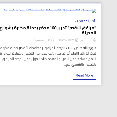
العر
8 Minutes
أخبار المحافظات
“مرافق الاقصر” تحرير 168محضر بحملة مكبرة بشوارع
المدينة
on
أحمد السيد
2021-05-30
0 Comment
“مرافق
هويدا القصاص شنت شرطة المرافق بمحافظة الأقصر حملة مكبرة،
الاقصر”
تحت اشراف اللواء أشرف منير نائب مدير امن الاقصر وبقيادة اللواء ا
تحرير
الامير مساعد مدير الامن والمقدم خالد الغول مدير شرطة المرافق
168محضر
بحملة
بالأقصر، بالتنسيق مع...
مكبرة
بشوارع
Read More
المدينة