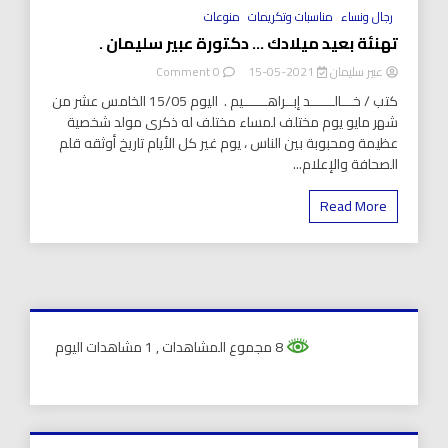
8 Minutes
رجال ونساء
مناسبات وتكريمات
منوعات
تهنئة بعيد ميلادك … دكتورة عبير سليمان .
on
عبير سليمان
2021-05-15
0 Comment
تهنئة
كتب / خـــالــــــد إبــراهــــــيم . ‏اليوم 15/05 الخامس عشر من
بعيد
شهر مايو يوم مختلف لمساء مختلف له ذكرى مولد شخصية
ميلادك
عظيمة ومحبوبة بين الناس ، يوم غير كل الأيام تاريخ أوثقه قلم
…
دكتورة
الصحافة والإعلام...
عبير
سليمان
Read More
.
8 مجموع المشاهدات
, 1 مشاهدات اليوم