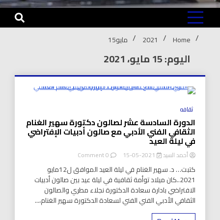
Home
2021
مايو
15
اليوم: 15 مايو، 2021
8 Minutes
ثقافه
الدورة السادسة عشر لصالون دكتورة سهير الغنام
الثقافي الفني الأدبي مع صالون أدبيات الإفتراضي
في ليلة العيد
on
أحمد السيد
2021-05-15
0 Comment
الدورة
كتبت… د. سهير الغنام في ليلة العيد الموافق ل12مايو
السادسة
2021..كان ميلاد توأمة ثقافية في ليلة عيد بين صالون أدبيات
عشر
الافتراضي بادارة سعادة الدكتورة نجلاء مطري والصالون
لصالون
دكتورة
الثقافي الأدبي الفني الفني لسعادة الدكتورة سهير الغنام،...
سهير
الغنام