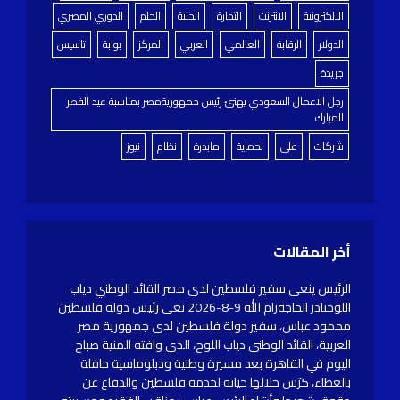
الالكترونية
الانترنت
التجارة
الجنية
الحلم
الدوري المصري
الدولار
الرقابة
العالمي
العربي
المركز
بوابة
تاسيس
جريدة
رجل الاعمال السعودي يهنئ رئيس جمهوريةمصر بمناسبة عيد الفطر
المبارك
شركات
على
لحماية
مابدرة
نظام
نيوز
أخر المقالات
الرئيس ينعى سفير فلسطين لدى مصر القائد الوطني دياب
اللوحنادر الحاجةرام الله 9-8-2026 نعى رئيس دولة فلسطين
محمود عباس، سفير دولة فلسطين لدى جمهورية مصر
العربية، القائد الوطني دياب اللوح، الذي وافته المنية صباح
اليوم في القاهرة بعد مسيرة وطنية ودبلوماسية حافلة
بالعطاء، كرّس خلالها حياته لخدمة فلسطين والدفاع عن