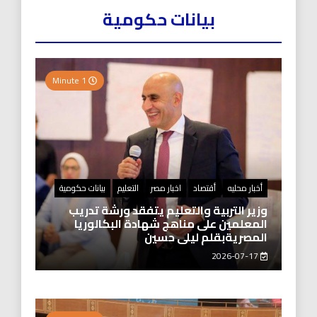
بيانات حكومية
1 Minute
أخبار محليه
أقتصاد
اخبار مصر
التعليم
بيانات حكومية
وزير التربية والتعليم يتفقد ورشة تدريب
المعلمين على مناهج شهادة البكالوريا
المصريةبقلم ليلى حسين
2026-07-17