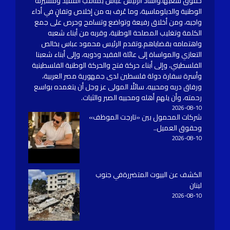
حقوق شعبها.وأشاد الرئيس عباس بمناقب الفقيد ومسيرته
الوطنية والدبلوماسية، وما عُرف به من إخلاص وتفانٍ في أداء
واجبه، ومن أخلاق رفيعة وتواضع وتسامح وحرص على جمع
الكلمة وتغليب المصلحة الوطنية، وقربه من أبناء شعبه
واهتمامه بقضاياهم.وتقدم الرئيس محمود عباس بخالص
التعازي والمواساة إلى عائلة الفقيد وذويه، وإلى أبناء شعبنا
الفلسطيني، وإلى أبناء حركة فتح والحركة الوطنية الفلسطينية
وأسرة سفارة دولة فلسطين لدى جمهورية مصر العربية،
ورفاق دربه ومحبيه، سائلًا المولى عز وجل أن يتغمده بواسع
رحمته، وأن يلهم أهله ومحبيه الصبر والثبات.
2026-08-10
شركات المحمول بين «تارجت الموظف»
وحقوق العميل..
2026-08-10
الكشف عن البيوت المتضررةفي جنوب
لبنان
2026-08-10