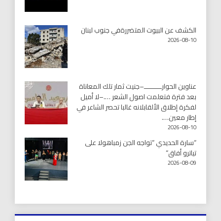
الكشف عن البيوت المتضررةفي جنوب لبنان
2026-08-10
عناوين الحوارـــــــــ–جنيت ثمار تلك المعاناة
بعد فترة فتعلمت اصول الشعر ….–لا أميل
لفكرة إطلاق الألقابلانه غالبا تحصر الشاعر في
إطار معين….
2026-08-10
“سارة الحديدي “تواجه الجن زمباهولا على
تياترو أفاق”
2026-08-09