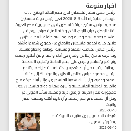
أخبار منوعة
الرئيس ينعى سفير فلسطين لدى مصر القائد الوطني دياب
اللوحنادر الحاجةرام الله 9-8-2026 نعى رئيس دولة فلسطين
محمود عباس، سفير دولة فلسطين لدى جمهورية مصر العربية،
القائد الوطني دياب اللوح، الذي وافته المنية صباح اليوم في
القاهرة بعد مسيرة وطنية ودبلوماسية حافلة بالعطاء، كرّس
خلالها حياته لخدمة فلسطين والدفاع عن حقوق شعبها.وأشاد
الرئيس عباس بمناقب الفقيد ومسيرته الوطنية والدبلوماسية،
وما عُرف به من إخلاص وتفانٍ في أداء واجبه، ومن أخلاق رفيعة
وتواضع وتسامح وحرص على جمع الكلمة وتغليب المصلحة
الوطنية، وقربه من أبناء شعبه واهتمامه بقضاياهم.وتقدم
الرئيس محمود عباس بخالص التعازي والمواساة إلى عائلة
الفقيد وذويه، وإلى أبناء شعبنا الفلسطيني، وإلى أبناء حركة فتح
والحركة الوطنية الفلسطينية وأسرة سفارة دولة فلسطين لدى
جمهورية مصر العربية، ورفاق دربه ومحبيه، سائلًا المولى عز
وجل أن يتغمده بواسع رحمته، وأن يلهم أهله ومحبيه الصبر
والثبات.
2026-08-10
شركات المحمول بين «تارجت الموظف»
وحقوق العميل..
2026-08-10