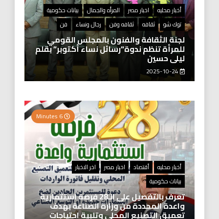
أخبار محليه
اخبار مصر
المرأه والجمال
بيانات حكومية
توك شو
ثقافه
ثقافه وفن
رجال ونساء
فن
لجنة الثقافة والفنون بالمجلس القومي
للمرأة تنظم ندوة”رسائل نساء أكتوبر” بقلم
ليلى حسين
2025-10-24
6 Minutes
أخبار محليه
أقتصاد
اخبار مصر
اخر الاخبار
بيانات حكومية
تعرف بالتفصيل على الـ28 فرصة استثمارية
واعدة المحددة من وزارة الصناعة بهدف
تعميق التصنيع المحلي وتلبية احتياجات