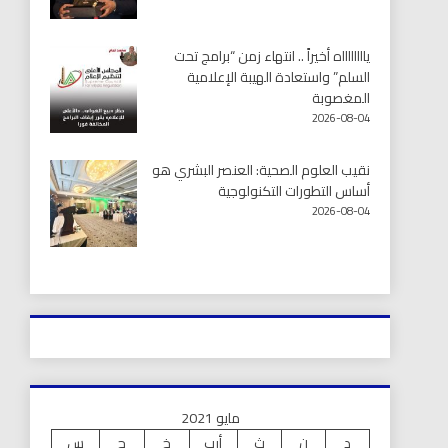
يااااااااه أخيراً .. انتهاء زمن “برامج تحت
السلم” واستعادة الهيبة الإعلامية
المغصوبة
2026-08-04
نقيب العلوم الصحية: العنصر البشري هو
أساس التطورات التكنولوجية
2026-08-04
مايو 2021
د
ن
ث
أرب
خ
ج
س