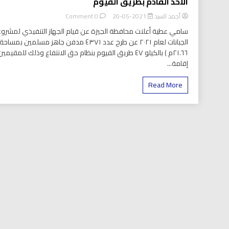
الأحد القادم بطريق الفيوم
on
أحمد السيد
2021-05-20
0 Comment
محافظة
سامي عطية أعلنت محافظة الجيزة عن قيام الجهاز التنفيذي لمشروع
الجيزة
الجبانات لعام ٢٠٢١ عن طرح عدد ٤٣٧١ مدفن جاهز مسلمين بمساحة
تعلن
٢١.٦٦م ) بالكيلو ٤٧ طريق الفيوم بنظام حق الانتفاع وذلك للمقيمين
عن
فتح
إقامة...
باب
الحجز
Read More
لـ
٤٣١٧
مدفن
الأحد