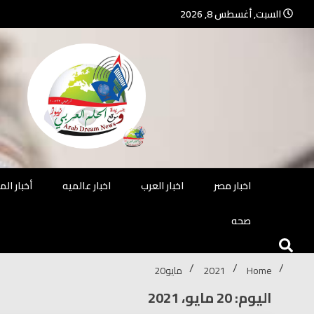
Ski
السبت, أغسطس 8, 2026
t
conten
جريدة مستقلة – صحافة تضيئ لك الو
جريد
اخبار مصر
اخبار العرب
اخبار عالميه
أخبار ال
صحه
Home
2021
مايو
20
اليوم: 20 مايو، 2021