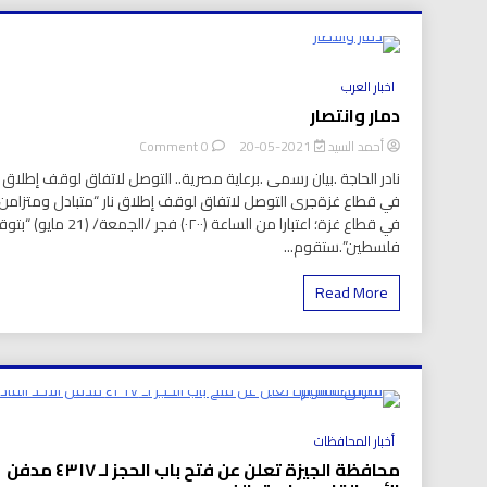
العر
8 Minutes
اخبار العرب
دمار وانتصار
on
أحمد السيد
2021-05-20
0 Comment
دمار
نادر الحاجة .بيان رسمى .برعاية مصرية.. التوصل لاتفاق لوقف إطلاق ال
وانتصار
في قطاع غزةجرى التوصل لاتفاق لوقف إطلاق نار “متبادل ومتزامن
في قطاع غزة؛ اعتبارا من الساعة (٠٢٠٠) فجر /الجمعة/ (1
فلسطين”.ستقوم...
Read More
8 Minutes
أخبار المحافظات
محافظة الجيزة تعلن عن فتح باب الحجز لـ ٤٣١٧ مدفن