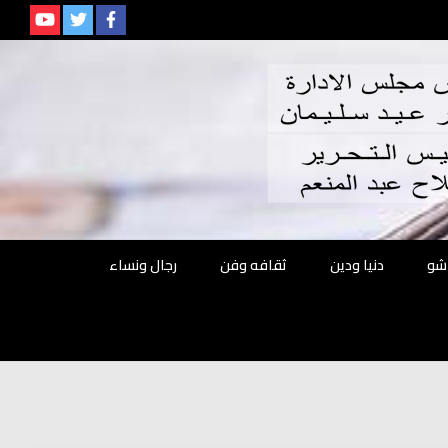
م
شو
دنيا ودين
ثقافه وفن
رجال ونساء