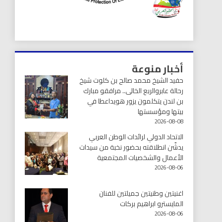
أخبار منوعة
حفيد الشيخ محمد صالح بن كلوت شيخ
رحالة عابروالربع الخالى.. مرافقو مبارك
بن لندن يتكلمون يزور هويداعطا في
بيتها ومؤسستها
2026-08-08
الاتحاد الدولي لرائدات الوطن العربي
يدشّن انطلاقته بحضور نخبة من سيدات
الأعمال والشخصيات المجتمعية
2026-08-06
اغنيتين وطنيتين جميلتين للفنان
المايسترو ابراهيم بركات
2026-08-06