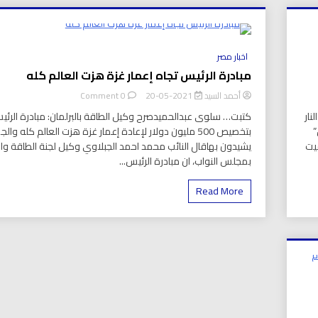
بي نيوز
القادم
بطريق
الفيوم
8 Minutes
اخبار مصر
مبادرة الرئيس تجاه إعمار غزة هزت العالم كله
on
أحمد السيد
2021-05-20
0 Comment
مبادرة
نار
كتبت… سلوى عبدالحميدصرح وكيل الطاقة بالبرلمان: مبادرة الرئ
الرئيس
”
بتخصيص 500 مليون دولار لإعادة إعمار غزة هزت العالم كله وال
تجاه
2 مايو) “بتوقيت
يشيدون بهاقال النائب محمد احمد الجبلاوي وكيل لجنة الطاقة والب
إعمار
غزة
بمجلس النواب، ان مبادرة الرئيس...
هزت
العالم
Read More
كله