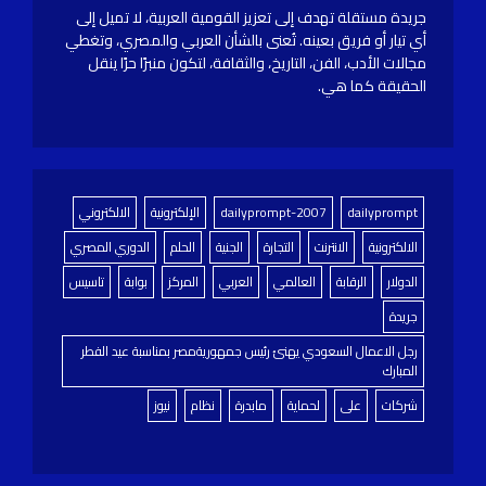
جريدة مستقلة تهدف إلى تعزيز القومية العربية، لا تميل إلى
أي تيار أو فريق بعينه. تُعنى بالشأن العربي والمصري، وتغطي
مجالات الأدب، الفن، التاريخ، والثقافة، لتكون منبرًا حرًا ينقل
الحقيقة كما هي.
dailyprompt
dailyprompt-2007
الإلكترونية
الالكتروني
الالكترونية
الانترنت
التجارة
الجنية
الحلم
الدوري المصري
الدولار
الرقابة
العالمي
العربي
المركز
بوابة
تاسيس
جريدة
رجل الاعمال السعودي يهنئ رئيس جمهوريةمصر بمناسبة عيد الفطر
المبارك
شركات
على
لحماية
مابدرة
نظام
نيوز