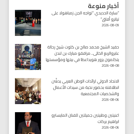
أخبار منوعة
“سارة الحديدي “تواجه الجن زمباهولا على
تياترو أفاق”
2026-08-09
حفيد الشيخ محمد صالح بن كلوت شيخ رحالة
عابروالربع الخالى.. مرافقو مبارك بن لندن
يتكلمون يزور هويداعطا في بيتها ومؤسستها
2026-08-08
الاتحاد الدولي لرائدات الوطن العربي يدشّن
انطلاقته بحضور نخبة من سيدات الأعمال
والشخصيات المجتمعية
2026-08-06
اغنيتين وطنيتين جميلتين للفنان المايسترو
ابراهيم بركات
2026-08-06