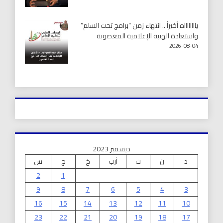
يااااااااه أخيراً .. انتهاء زمن “برامج تحت السلم”
واستعادة الهيبة الإعلامية المغصوبة
2026-08-04
ديسمبر 2023
د
ن
ث
أرب
خ
ج
س
2
1
9
8
7
6
5
4
3
16
15
14
13
12
11
10
23
22
21
20
19
18
17