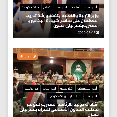
أخبار محليه
أقتصاد
اخبار مصر
التعليم
بيانات حكومية
وزير التربية والتعليم يتفقد ورشة تدريب
المعلمين على مناهج شهادة البكالوريا
المصريةبقلم ليلى حسين
2026-07-17
1 Minute
أخبار المحافظات
أخبار محليه
اخبار العرب
اخبار عالميه
اخبار مصر
اخر الاخبار
بيانات حكومية
أشادات دولية بالرئاسة المصرية لمؤتمر
منظمة التعاون الأسلامي للمرأة بقلم ليلى
حسين