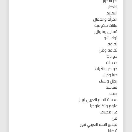
اخر الاخبار
اشعار
التعليم
المرأه والجمال
بيانات حكومية
تسالى وفوازير
توك شو
ثقافه
ثقافه وفن
حوادث
خدمات
خواطر ونثريات
دنيا ودين
رجال ونساء
سياسه
صحه
عدسة الحلم العربي نيوز
علوم وتكنولوجيا
غير مصنف
فن
فيديو الحلم العربي نيوز
قضايا