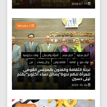
2026-07-17
2 Minutes
أخبار محليه
اخبار مصر
المرأه والجمال
بيانات حكومية
توك شو
ثقافه
ثقافه وفن
رجال ونساء
فن
لجنة الثقافة والفنون بالمجلس القومي
للمرأة تنظم ندوة”رسائل نساء أكتوبر” بقلم
ليلى حسين
2025-10-24
6 Minutes