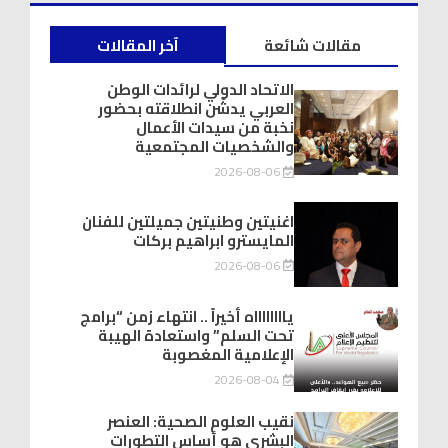
مقالات شائعة
آخر المقالات
الاتحاد الدولي لرائدات الوطن
العربي يدشّن انطلاقته بحضور
نخبة من سيدات الأعمال
والشخصيات المجتمعية
2026-08-06
اغنيتين وطنيتين جميلتين للفنان
المايسترو ابراهيم بركات
2026-08-06
يااااااااه أخيراً .. انتهاء زمن “برامج
تحت السلم” واستعادة الهيبة
الإعلامية المغصوبة
2026-08-04
نقيب العلوم الصحية: العنصر
البشري هو أساس التطورات