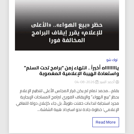
توك شو
يااااااااه أخيراً .. انتهاء زمن “برامج تحت السلم”
واستعادة الهيبة الإعلامية المغصوبة
أحمد السيد
2026-08-04
بقلم…محمد تمام لم يكن قرار المجلس الأعلى لتنظيم الإعلام
بحظر “بيع الهواء” والإيقاف الفوري لبرامج المساحات الإيجارية
مجرد استجابة لنداءات خفتت طويلاً، بل جاء كإعلان دولة للتعافي
الإعلامي؛ خطوة جادة نحو استرداد هيبة الشاشة...
Read More