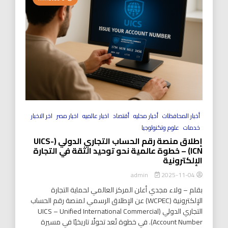
أخبار المحافظات
أخبار محليه
أقتصاد
اخبار عالميه
اخبار مصر
اخر الاخبار
خدمات
علوم وتكنولوجيا
إطلاق منصة رقم الحساب التجاري الدولي (UICS-
ICN) – خطوة عالمية نحو توحيد الثقة في التجارة
الإلكترونية
2025-11-04
admin
بقلم – ولاء مجدي أعلن المركز العالمي لحماية التجارة
الإلكترونية (WCPEC) عن الإطلاق الرسمي لمنصة رقم الحساب
التجاري الدولي (UICS – Unified International Commercial
Account Number). في خطوة تُعد تحولًا تاريخيًا في مسيرة