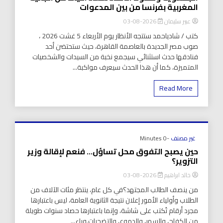
المغربية بفرنسا من بين المدعوات
عبير سليمان
2026-08-03
كتب / شادياحمد ستتجه الأنظار يوم الأربعاء 5 غشت 2026 ،
صوب مصر الجديدة بالعاصمة القاهرة، حيث ستحتضن أحد
فنادقها حدث استثنائي سيجمع نخبة من السيدات والشخصيات
المتميزة، كما أن هذا الحدث سيعرف مواكبة...
Read More
غير مصنف
-0 Minutes
حين يصبح التفوق محل تساؤل… فنعم لإقالة وزير
التزوير؟
خالد ابراهيم
2026-08-03
من ينصف الطالب المجتهد؟في كل عام، ينتظر مئات الآلاف من
الطلاب وأولياء الأمور إعلان نتيجة الثانوية العامة، ليس باعتبارها
مجرد أرقام تُكتب على شاشة، وإنما باعتبارها حصاد سنوات طويلة
من الكفاح، والسهر، والدموع، والتضحيات.وراء...