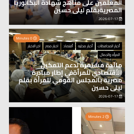
المعلمين على مناهج شهادة البكالوريا
المصريةبقلم ليلى حسين
2026-07-17
0 Minutes
أخبار المحافظات
أخبار محليه
أقتصاد
اخبار مصر
اخر الاخبار
المرأه والجمال
مائدة مستمرة لدعم التمكين
الأقتصادي للمرأةفي إطار مبادرة
مصرية بالمجلس القومي للمرأة بقلم
ليلى حسين
2026-07-17
0 Minutes