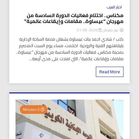
اخبار العرب
مكناس.. اختتام فعاليات الدورة السادسة من
مهرجان “عيساوة.. مقامات وإيقاعات عالمية”
عبير سليمان
2026-08-01
كتب / شادي احمد بنات عيساوة يشعلن منصة الساحة الإدارية
بايقاهتهم الفنية والروحية اختتمت، مساء يوم السبت المنصرم
بمدينة مكناس، فعاليات الدورة السادسة من مهرجان “عيساوة..
مقامات وإيقاعات عالمية”، التي امتدت على مدى أربعة...
Read More
0 Minutes