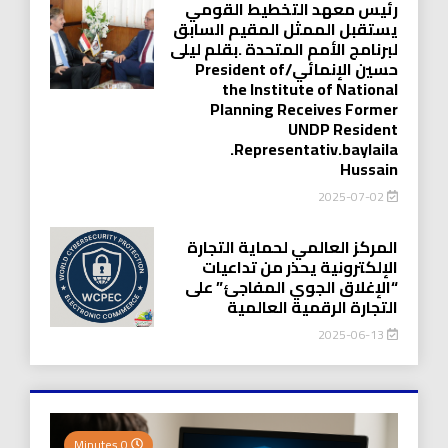
رئيس معهد التخطيط القومي
يستقبل الممثل المقيم السابق
لبرنامج الأمم المتحدة .بقلم ليلى
حسين الإنمائي/President of
the Institute of National
Planning Receives Former
UNDP Resident
.Representativ.baylaila
Hussain
2025-07-02
المركز العالمي لحماية التجارة
الإلكترونية يحذر من تداعيات
“الإغلاق الجوي المفاجئ” على
التجارة الرقمية العالمية
2025-06-13
0 Minutes