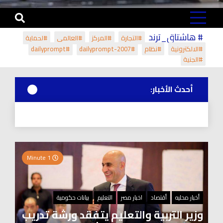
# هاشتاق_ترند
#التجارة
#المركز
#العالمي
#لحماية
#الالكترونية
#نظام
#dailyprompt-2007
#dailyprompt
#الجنية
أحدث الأخبار:
1 Minute
أخبار محليه
أقتصاد
اخبار مصر
التعليم
بيانات حكومية
وزير التربية والتعليم يتفقد ورشة تدريب