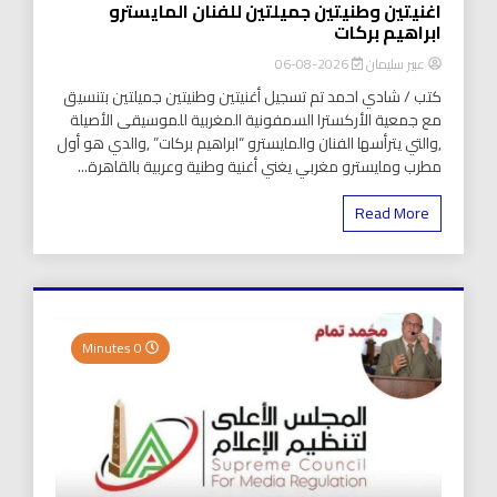
اغنيتين وطنيتين جميلتين للفنان المايسترو
ابراهيم بركات
عبير سليمان
2026-08-06
كتب / شادي احمد تم تسجيل أغنيتين وطنيتين جميلتين بتنسيق
مع جمعية الأركسترا السمفونية المغربية للموسيقى الأصيلة
,والتي يترأسها الفنان والمايسترو “ابراهيم بركات” ,والدي هو أول
مطرب ومايسترو مغربي يغني أغنية وطنية وعربية بالقاهرة...
Read More
0 Minutes