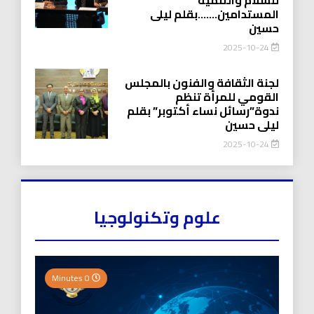
المستدامين…….بقلم ليلى
حسين
2025-10-24
لجنة الثقافة والفنون بالمجلس
القومي للمرأة تنظم
ندوة”رسائل نساء أكتوبر” بقلم
ليلى حسين
2025-10-24
علوم وتكنولوجيا
0 Minutes