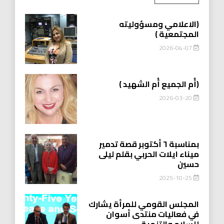
(الاعلامي ومسؤوليته
المجتمعية )
2026-04-07
(أُم الجميع أُم الشهيد )
2026-03-20
بمناسبة ٦ أكتوبر قصة تدمير
ميناء ايلات الحربي بقلم ليلى
حسين
2025-10-25
المجلس القومي للمرأة يشارك
في فعاليات منتدى أسوان
للسلام والتنمية